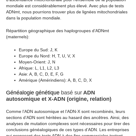
mondiale est considérablement plus élevé. Avec plus de tests
ADNmt, nous pourrions trouver plus de lignées mitochondriales
dans la population mondiale.
Répartition géographique des haplogroupes d’ADNmt
(maternels):
Europe du Sud: J, K
Europe du Nord: H, T, U, V, X
Moyen-Orient: J, N
Afrique: L, L1, L2, L3
Asie: A, B, C, D, E, F, G
Amérique (Amérindiens): A, B, C, D, X
Généalogie génétique
basé sur
ADN
autosomique et X-ADN (origine, relation)
Comme l’ADN autosomique et l’ADN-X sont recombinés, leurs
sections d’ADN sont héritées au hasard des ancêtres. Ainsi, des
analyses de mutation complexes sont nécessaires pour tirer des
conclusions généalogiques de ces types d’ADN. Les entreprises
qui proposent des tests ADN à des fins commerciales testent