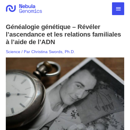
Aller
Men
au
contenu
princ
Généalogie génétique – Révéler
l’ascendance et les relations familiales
à l’aide de l’ADN
Science
/ Par
Christina Swords, Ph.D.