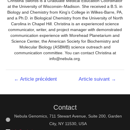
Christina Swords is a Graduate Medical Education Coordinator
at the University of Wisconsin–Madison. She received a B.S. in
Biology and Chemistry from King’s College in Wilkes-Barre, PA,
and a Ph.D. in Biological Chemistry from the University of North
Carolina in Chapel Hill. Christina is an experienced science
communicator, writer, and project manager with demonstrated
communication experience with Morehead Planetarium and
Science Center, the American Society for Biochemistry and
Molecular Biology (ASBMB) science outreach and
communication committee. You can contact Christina at
info@nebula.org.
Navigation
←
Article précédent
Article suivant
→
de
l’article
Contact
Nebula Genomics, 711 Stewart Avenue, Suite 200, Garden
City, NY 11530, USA