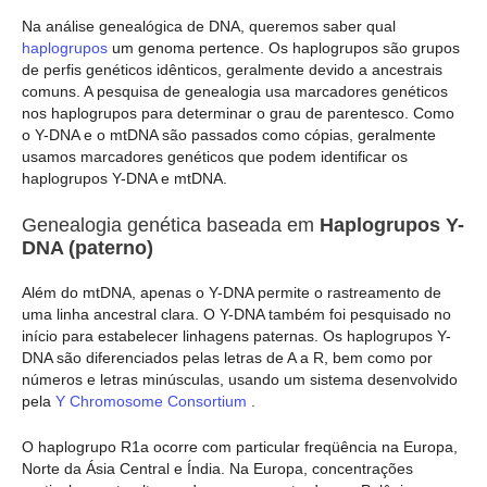
Na análise genealógica de DNA, queremos saber qual
haplogrupos
um genoma pertence. Os haplogrupos são grupos
de perfis genéticos idênticos, geralmente devido a ancestrais
comuns. A pesquisa de genealogia usa marcadores genéticos
nos haplogrupos para determinar o grau de parentesco. Como
o Y-DNA e o mtDNA são passados como cópias, geralmente
usamos marcadores genéticos que podem identificar os
haplogrupos Y-DNA e mtDNA.
Genealogia genética baseada em
Haplogrupos Y-
DNA (paterno)
Além do mtDNA, apenas o Y-DNA permite o rastreamento de
uma linha ancestral clara. O Y-DNA também foi pesquisado no
início para estabelecer linhagens paternas. Os haplogrupos Y-
DNA são diferenciados pelas letras de A a R, bem como por
números e letras minúsculas, usando um sistema desenvolvido
pela
Y Chromosome Consortium
.
O haplogrupo R1a ocorre com particular freqüência na Europa,
Norte da Ásia Central e Índia. Na Europa, concentrações