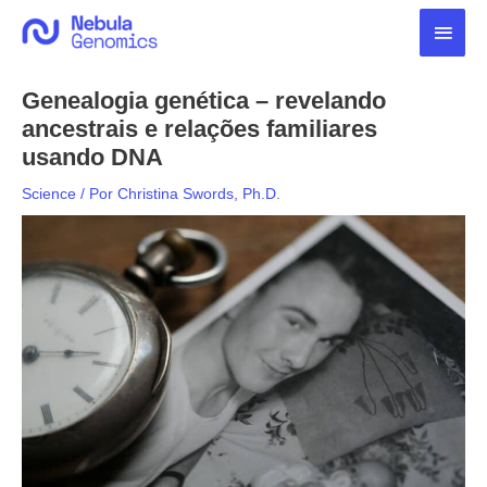
Ir
Men
para
o
princ
conteúdo
Genealogia genética – revelando
ancestrais e relações familiares
usando DNA
Science
/ Por
Christina Swords, Ph.D.