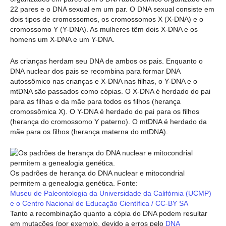
22 pares e o DNA sexual em um par. O DNA sexual consiste em
dois tipos de cromossomos, os cromossomos X (X-DNA) e o
cromossomo Y (Y-DNA). As mulheres têm dois X-DNA e os
homens um X-DNA e um Y-DNA.
As crianças herdam seu DNA de ambos os pais. Enquanto o
DNA nuclear dos pais se recombina para formar DNA
autossômico nas crianças e X-DNA nas filhas, o Y-DNA e o
mtDNA são passados como cópias. O X-DNA é herdado do pai
para as filhas e da mãe para todos os filhos (herança
cromossômica X). O Y-DNA é herdado do pai para os filhos
(herança do cromossomo Y paterno). O mtDNA é herdado da
mãe para os filhos (herança materna do mtDNA).
Os padrões de herança do DNA nuclear e mitocondrial
permitem a genealogia genética. Fonte:
Museu de Paleontologia da Universidade da Califórnia (UCMP)
e o Centro Nacional de Educação Científica / CC-BY SA
Tanto a recombinação quanto a cópia do DNA podem resultar
em mutações (por exemplo, devido a erros pelo
DNA