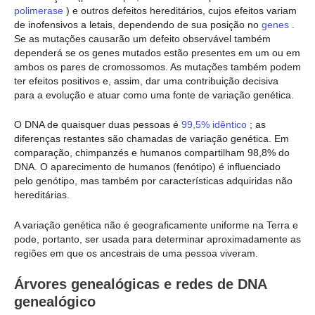
polimerase
) e outros defeitos hereditários, cujos efeitos variam
de inofensivos a letais, dependendo de sua posição no
genes
.
Se as mutações causarão um defeito observável também
dependerá se os genes mutados estão presentes em um ou em
ambos os pares de cromossomos. As mutações também podem
ter efeitos positivos e, assim, dar uma contribuição decisiva
para a evolução e atuar como uma fonte de variação genética.
O DNA de quaisquer duas pessoas é
99,5% idêntico
; as
diferenças restantes são chamadas de variação genética. Em
comparação, chimpanzés e humanos compartilham 98,8% do
DNA. O aparecimento de humanos (fenótipo) é influenciado
pelo genótipo, mas também por características adquiridas não
hereditárias.
A variação genética não é geograficamente uniforme na Terra e
pode, portanto, ser usada para determinar aproximadamente as
regiões em que os ancestrais de uma pessoa viveram.
Árvores genealógicas e redes de DNA
genealógico