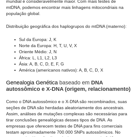
mundial é consideravelmente maior. Com mais testes de
mtDNA, podemos encontrar mais linhagens mitocondriais na
população global.
Distribuição geográfica dos haplogrupos do mtDNA (materno):
Sul da Europa: J, K
Norte da Europa: H, T, U, V, X
Oriente Médio: J, N
África: L, L1, L2, L3
Ásia: A, B, C, D, E, F, G
América (americanos nativos): A, B, C, D, X
Genealogia Genética
baseado em
DNA
autossômico e X-DNA (origem, relacionamento)
Como o DNA autossômico e o X-DNA são recombinados, suas
seções de DNA são herdadas aleatoriamente dos ancestrais.
Assim, análises de mutações complexas são necessárias para
tirar conclusões genealógicas desses tipos de DNA. As
empresas que oferecem testes de DNA para fins comerciais
testam aproximadamente 700.000 SNPs autossômicos. No