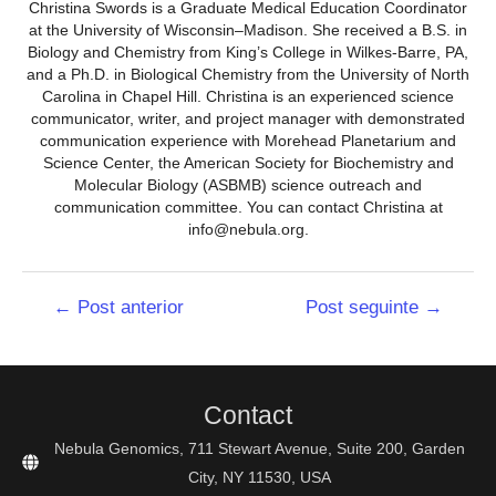
Christina Swords is a Graduate Medical Education Coordinator
at the University of Wisconsin–Madison. She received a B.S. in
Biology and Chemistry from King’s College in Wilkes-Barre, PA,
and a Ph.D. in Biological Chemistry from the University of North
Carolina in Chapel Hill. Christina is an experienced science
communicator, writer, and project manager with demonstrated
communication experience with Morehead Planetarium and
Science Center, the American Society for Biochemistry and
Molecular Biology (ASBMB) science outreach and
communication committee. You can contact Christina at
info@nebula.org.
Navegação
←
Post anterior
Post seguinte
→
de
Post
Contact
Nebula Genomics, 711 Stewart Avenue, Suite 200, Garden
City, NY 11530, USA