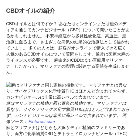
CBDオイルの紹介
CBDオイルとは何ですか？ あなたはオンラインまたは他のメデ
ィアを通してカンナビジオール（CBD）について聞いたことがあ
るかもしれません。 不安神経症から多発性硬化症、高血圧、癌
治療に至るまで、さまざまな病気の効果的な治療法として描かれ
ています。 多くの人々は、顧客がオンラインで購入できる広く
人気のあるCBDオイルについて質問をします。通常は医療大麻の
ライセンスが必要です。 麻由来のCBDは
ない
医療用マリファ
ナ、したがって、マリファナの喫煙に関連する高値を生成しませ
ん。
麻はマリファナの植物と同じ家族の植物です。 マリファナとは
異なり、サイケデリックス化学物質THCはほとんど含まれておら
ず、カンナビジオールは非常に高レベルで含まれています。 画
像ソース：
Pinterest.com
麻とマリファナはどちらも
大麻サティバ
植物のファミリーであ
り、両方に化学物質CBDとテトラヒドロカンナビノール（THC）