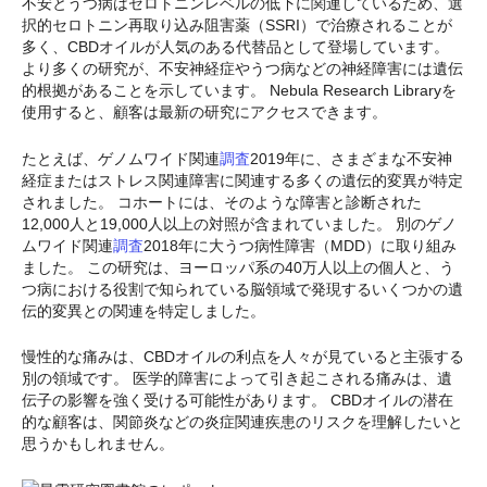
不安とうつ病はセロトニンレベルの低下に関連しているため、選
択的セロトニン再取り込み阻害薬（SSRI）で治療されることが
多く、CBDオイルが人気のある代替品として登場しています。
より多くの研究が、不安神経症やうつ病などの神経障害には遺伝
的根拠があることを示しています。 Nebula Research Libraryを
使用すると、顧客は最新の研究にアクセスできます。
たとえば、ゲノムワイド関連
調査
2019年に、さまざまな不安神
経症またはストレス関連障害に関連する多くの遺伝的変異が特定
されました。 コホートには、そのような障害と診断された
12,000人と19,000人以上の対照が含まれていました。 別のゲノ
ムワイド関連
調査
2018年に大うつ病性障害（MDD）に取り組み
ました。 この研究は、ヨーロッパ系の40万人以上の個人と、う
つ病における役割で知られている脳領域で発現するいくつかの遺
伝的変異との関連を特定しました。
慢性的な痛みは、CBDオイルの利点を人々が見ていると主張する
別の領域です。 医学的障害によって引き起こされる痛みは、遺
伝子の影響を強く受ける可能性があります。 CBDオイルの潜在
的な顧客は、関節炎などの炎症関連疾患のリスクを理解したいと
思うかもしれません。