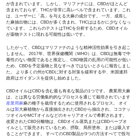
が含まれています。 しかし、マリファナには、CBDがほとんど
含まれておらず、THCが非常に高レベルで含まれています。これ
は、ユーザーに「高」を与える大麻の成分です。 一方、成長し
た麻抽出物には、CBDが多く含まれ、THCははるかに少なくなっ
ています。 これらのテストはTHCを分析するため、CBDオイル
が薬物テストに現れる可能性は低いです。
したがって、CBDはマリファナのような精神活性効果を引き起こ
しません。 2017年、世界保健機関（WHO）は、CBDは無毒で中
毒性のない物質であると推定し、CBD物質の乱用の可能性が低い
ため、CBDを予定薬物と見なすべきではないとさらに報告しまし
た。 より多くの州がCBDに対する対策を緩和する中、米国連邦
政府はガイダンスを提供し始めました。
CBDオイルはCBDを含む最も有名な製品の1つです。 農業用大麻
は、とは異なる労働集約的なプロセスを通じて栽培されています
産業用麻
麻の種子を栽培するために使用されるプロセス。 オイ
ルは
製
大麻植物から直接抽出されたCBDから抽出され、ココナッ
ツオイルやMCTオイルなどのキャリアオイルで希釈されます。
改変されたCBD分離物は、CBDオイル蒸気またはCBDベープオ
イルとして販売されているため、摂取、局所塗布、または吸入す
ることができます。 すべてのCBD製品が3つの方法すべてで投与