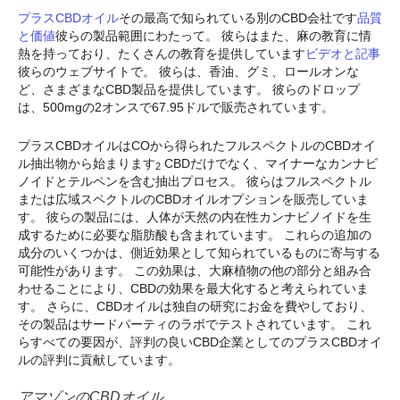
プラスCBDオイル
その最高で知られている別のCBD会社です
品質
と価値
彼らの製品範囲にわたって。 彼らはまた、麻の教育に情
熱を持っており、たくさんの教育を提供しています
ビデオと記事
彼らのウェブサイトで。 彼らは、香油、グミ、ロールオンな
ど、さまざまなCBD製品を提供しています。 彼らのドロップ
は、500mgの2オンスで67.95ドルで販売されています。
プラスCBDオイルはCOから得られたフルスペクトルのCBDオイ
ル抽出物から始まります
CBDだけでなく、マイナーなカンナビ
2
ノイドとテルペンを含む抽出プロセス。 彼らはフルスペクトル
または広域スペクトルのCBDオイルオプションを販売していま
す。 彼らの製品には、人体が天然の内在性カンナビノイドを生
成するために必要な脂肪酸も含まれています。 これらの追加の
成分のいくつかは、側近効果として知られているものに寄与する
可能性があります。 この効果は、大麻植物の他の部分と組み合
わせることにより、CBDの効果を最大化すると考えられていま
す。 さらに、CBDオイルは独自の研究にお金を費やしており、
その製品はサードパーティのラボでテストされています。 これ
らすべての要因が、評判の良いCBD企業としてのプラスCBDオイ
ルの評判に貢献しています。
アマゾンのCBDオイル