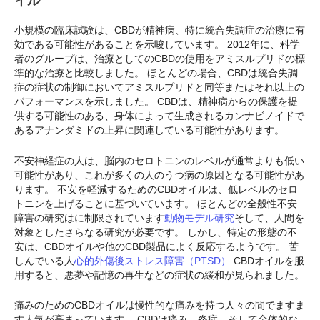
イル
小規模の臨床試験は、CBDが精神病、特に統合失調症の治療に有
効である可能性があることを示唆しています。 2012年に、科学
者のグループは、治療としてのCBDの使用をアミスルプリドの標
準的な治療と比較しました。 ほとんどの場合、CBDは統合失調
症の症状の制御においてアミスルプリドと同等またはそれ以上の
パフォーマンスを示しました。 CBDは、精神病からの保護を提
供する可能性のある、身体によって生成されるカンナビノイドで
あるアナンダミドの上昇に関連している可能性があります。
不安神経症の人は、脳内のセロトニンのレベルが通常よりも低い
可能性があり、これが多くの人のうつ病の原因となる可能性があ
ります。 不安を軽減するためのCBDオイルは、低レベルのセロ
トニンを上げることに基づいています。 ほとんどの全般性不安
障害の研究はに制限されています
動物モデル研究
そして、人間を
対象としたさらなる研究が必要です。 しかし、特定の形態の不
安は、CBDオイルや他のCBD製品によく反応するようです。 苦
しんでいる人
心的外傷後ストレス障害（PTSD）
CBDオイルを服
用すると、悪夢や記憶の再生などの症状の緩和が見られました。
痛みのためのCBDオイルは慢性的な痛みを持つ人々の間でますま
す人気が高まっています。 CBDは痛み、炎症、そして全体的な