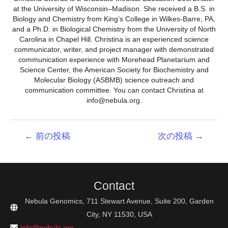
at the University of Wisconsin–Madison. She received a B.S. in
Biology and Chemistry from King’s College in Wilkes-Barre, PA,
and a Ph.D. in Biological Chemistry from the University of North
Carolina in Chapel Hill. Christina is an experienced science
communicator, writer, and project manager with demonstrated
communication experience with Morehead Planetarium and
Science Center, the American Society for Biochemistry and
Molecular Biology (ASBMB) science outreach and
communication committee. You can contact Christina at
info@nebula.org.
投
←
前の投稿
次の投稿
→
稿
ナ
ビ
ゲ
Contact
ー
シ
Nebula Genomics, 711 Stewart Avenue, Suite 200, Garden
ョ
City, NY 11530, USA
ン
info@nebula.org