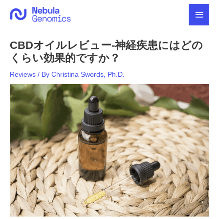
内
メ
容
を
イ
ス
CBDオイルレビュー-神経疾患にはどの
キ
ン
ッ
くらい効果的ですか？
プ
メ
Reviews
/ By
Christina Swords, Ph.D.
ニ
ュ
ー