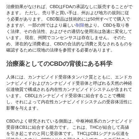
治療効果がなければ、CBDはFDAの承認なしに販売することがで
きます。 ただし、売り手と買い手は、州および地方の規則に従
う必要があります。 CBD製品は技術的には50州すべてで購入で
きますが、一部の州ではより厳しい
制限
他より。 CBDを取り巻
く法律、その合法性、およびその適切な使用法は急速に変化して
います。 現在、州間でコンセンサスは存在しません。 そのた
め、潜在的な消費者は、CBDの合法的な消費と見なされるものを
確認するために現地の法律を参照する必要があります。
治療薬としてのCBDの背後にある科学
人体には、カンナビノイド受容体タンパク質とともに、エンドカ
ンナビノイドおよびカンナビノイド受容体と呼ばれる天然の神経
伝達物質で構成される内在性カンナビノイドシステムが含まれて
います。 CBDはカンナビノイド受容体に結合することで機能
し、それによって内在性カンナビノイドシステムの受容体活性に
影響を与えます。
CBDのよく研究されている側面は、中枢神経系のカンナビノイド
受容体CB1に結合する能力です。 これは、THCが結合して高値
を引き起こすのと同じ受容体です。 THCはCB1シグナル伝達を