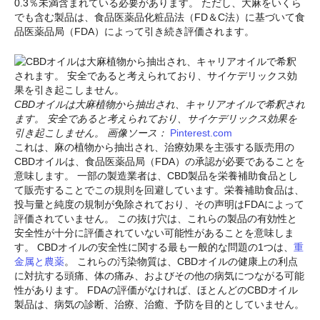
0.3％未満含まれている必要があります。 ただし、大麻をいくら
でも含む製品は、食品医薬品化粧品法（FD＆C法）に基づいて食
品医薬品局（FDA）によって引き続き評価されます。
CBDオイルは大麻植物から抽出され、キャリアオイルで希釈され
ます。 安全であると考えられており、サイケデリックス効果を
引き起こしません。 画像ソース：
Pinterest.com
これは、麻の植物から抽出され、治療効果を主張する販売用の
CBDオイルは、食品医薬品局（FDA）の承認が必要であることを
意味します。 一部の製造業者は、CBD製品を栄養補助食品とし
て販売することでこの規則を回避しています。栄養補助食品は、
投与量と純度の規制が免除されており、その声明はFDAによって
評価されていません。 この抜け穴は、これらの製品の有効性と
安全性が十分に評価されていない可能性があることを意味しま
す。 CBDオイルの安全性に関する最も一般的な問題の1つは、
重
金属と農薬
。 これらの汚染物質は、CBDオイルの健康上の利点
に対抗する頭痛、体の痛み、およびその他の病気につながる可能
性があります。 FDAの評価がなければ、ほとんどのCBDオイル
製品は、病気の診断、治療、治癒、予防を目的としていません。