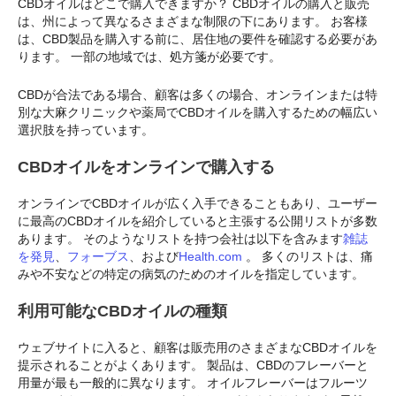
CBDオイルはどこで購入できますか？ CBDオイルの購入と販売
は、州によって異なるさまざまな制限の下にあります。 お客様
は、CBD製品を購入する前に、居住地の要件を確認する必要があ
ります。 一部の地域では、処方箋が必要です。
CBDが合法である場合、顧客は多くの場合、オンラインまたは特
別な大麻クリニックや薬局でCBDオイルを購入するための幅広い
選択肢を持っています。
CBDオイルをオンラインで購入する
オンラインでCBDオイルが広く入手できることもあり、ユーザー
に最高のCBDオイルを紹介していると主張する公開リストが多数
あります。 そのようなリストを持つ会社は以下を含みます
雑誌
を発見
、
フォーブス
、および
Health.com
。 多くのリストは、痛
みや不安などの特定の病気のためのオイルを指定しています。
利用可能なCBDオイルの種類
ウェブサイトに入ると、顧客は販売用のさまざまなCBDオイルを
提示されることがよくあります。 製品は、CBDのフレーバーと
用量が最も一般的に異なります。 オイルフレーバーはフルーツ