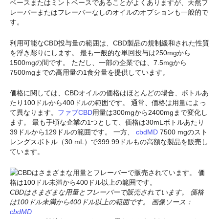
ベースまたはミントベースであることがよくありますが、天然フ
レーバーまたはフレーバーなしのオイルのオプションも一般的で
す。
利用可能なCBD投与量の範囲は、CBD製品の規制緩和された性質
を浮き彫りにします。 最も一般的な単回投与は250mgから
1500mgの間です。 ただし、一部の企業では、7.5mgから
7500mgまでの高用量の1食分量を提供しています。
価格に関しては、CBDオイルの価格はほとんどの場合、ボトルあ
たり100ドルから400ドルの範囲です。 通常、価格は用量によっ
て異なります。
ファブCBD
用量は300mgから2400mgまで変化し
ます。 最も手頃な企業の1つとして、価格は30mLボトルあたり
39ドルから129ドルの範囲です。 一方、
cbdMD
7500 mgのスト
レングスボトル（30 mL）で399.99ドルもの高額な製品を販売し
ています。
CBDはさまざまな用量とフレーバーで販売されています。 価格
は100ドル未満から400ドル以上の範囲です。 画像ソース：
cbdMD