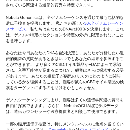
されている関連する遺伝的変異を特定できます。
Nebula Genomicsは、全ゲノムシーケンスを通じて最も包括的な
遺伝子検査を提供します。 私たちの新しい
30x全ゲノムシーケン
スサービス
、私たちはあなたのDNAの100％を決定します。 これ
は、ゲノムの特定のセクションや特定の分析に限定されないこと
を意味します。
あなたは今日あなたのDNAを配列決定し、あなたが分析したい遺
伝的健康の質問があるときはいつでもあなたの結果を参照するこ
とができます。 より多くのCBDオイル製品がFDAによって承認
され、入手可能性が高まるにつれて、顧客はさらに探求する必要
があります。 あなたの遺伝子が病気のリスクにどのように関与
しているかを理解することは、顧客が彼らのCBDオイル製品の検
索をターゲットにするのを助けるかもしれません。
ゲノムシーケンシングにより、顧客は多くの遺伝学関連の質問を
自由に探索できます。 さらに、NebulaのCLIA認定ラボデータ
は、遺伝カウンセラーや医療提供者と相談して使用できます。
一部の臨床遺伝子検査は、特にメンタルヘルスに焦点を当ててい
ます。 例については、
Genesight
または
ジェノマインド
レビュ