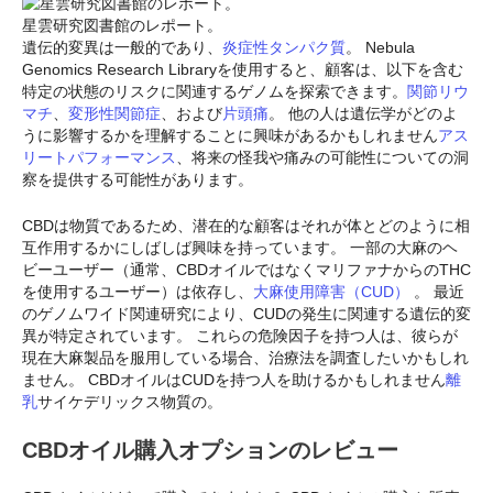
星雲研究図書館のレポート。
遺伝的変異は一般的であり、
炎症性タンパク質
。 Nebula
Genomics Research Libraryを使用すると、顧客は、以下を含む
特定の状態のリスクに関連するゲノムを探索できます。
関節リウ
マチ
、
変形性関節症
、および
片頭痛
。 他の人は遺伝学がどのよ
うに影響するかを理解することに興味があるかもしれません
アス
リートパフォーマンス
、将来の怪我や痛みの可能性についての洞
察を提供する可能性があります。
CBDは物質であるため、潜在的な顧客はそれが体とどのように相
互作用するかにしばしば興味を持っています。 一部の大麻のヘ
ビーユーザー（通常、CBDオイルではなくマリファナからのTHC
を使用するユーザー）は依存し、
大麻使用障害（CUD）
。 最近
のゲノムワイド関連研究により、CUDの発生に関連する遺伝的変
異が特定されています。 これらの危険因子を持つ人は、彼らが
現在大麻製品を服用している場合、治療法を調査したいかもしれ
ません。 CBDオイルはCUDを持つ人を助けるかもしれません
離
乳
サイケデリックス物質の。
CBDオイル購入オプションのレビュー