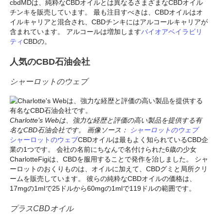
cbdMDは、純粋なCBDオイルとは異なるさまざまなCBDオイル
チンキを販売しています。 最も注目すべきは、CBDオイルはオ
イルキャリアと混合され、CBDチンキにはアルコールキャリアが
含まれています。 アルコールは増加します
バイオアベイラビリ
ティ
CBDの。
人気のCBD石油会社
シャーロットのウェブ
Charlotte’s Webは、強力な経歴と評価の高い製品を提供する有
名なCBD石油会社です。 画像ソース：
シャーロットのウェブ
シャーロットのウェブ
CBDオイルは最もよく知られているCBD企
業の1つです。 会社の名前にちなんで名付けられた6歳の少女
CharlotteFigiは、CBDを服用することで発作を治しました。 シャ
ーロットのおくりものは、オイルに加えて、CBDグミと局所クリ
ームを販売しています。 彼らの純粋なCBDオイルの価格は、
17mgの1mlで25ドルから60mgの1mlで119ドルの範囲です。
プラスCBDオイル