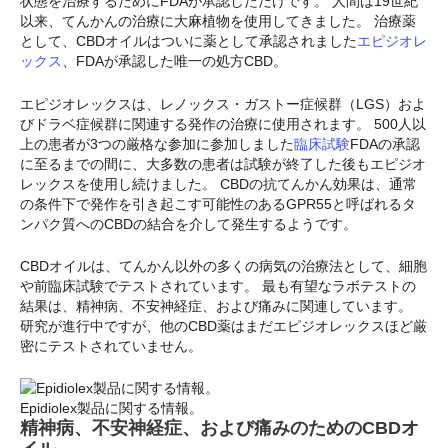
状態を治療するためにFDAが承認しただけです。 人間は19世紀
以来、てんかんの治療に大麻植物を使用してきました。 治療薬
として、CBDオイルはついに薬として承認されました
エピジオレ
ックス
、FDAが承認した唯一の処方CBD。
エピジオレックスは、レノックス・ガストー症候群（LGS）およ
びドラベ症候群に関連する発作の治療に使用されます。 500人以
上の患者が3つの厳格な参加に参加しました
臨床試験
FDAの承認
に至るまでの間に、大多数の患者は試験が終了した後もエピジオ
レックスを使用し続けました。 CBDの抗てんかん効果は、通常
の条件下で発作を引き起こす可能性のあるGPR55と呼ばれるタ
ンパク質へのCBDの結合を介して発生するようです。
CBDオイルは、てんかん以外の多くの病気の治療法として、細胞
や前臨床試験でテストされています。 最も有望なラボテストの
結果は、精神病、不安神経症、および痛みに関連しています。
研究が進行中ですが、他のCBD薬はまだエピジオレックスほど厳
密にテストされていません。
Epidiolex製品に関する情報。
精神病、不安神経症、および痛みのためのCBDオ