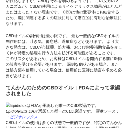
活性化しますが、CBDはそれを弱めるようです。 この反対のメ
カニズムが、CBDの使用によるサイケデリックス効果がほとんど
またはまったくない理由です。 CBDは他の受容体にも結合する
ため、脳に関連する多くの症状に対して潜在的に有用な治療法に
なります。
CBDオイルの副作用は最小限です。 最も一般的なCBDオイルの
副作用には、吐き気、倦怠感、過敏症などがあります。 より大
きな懸念は、CBDが市販薬、処方箋、および栄養補助食品を介し
て体が特定の処理を行う方法を妨げる可能性があることです。
このリスクがあるため、お客様はCBDオイルを開始する前に医師
の診察を受ける必要があります。 深刻な病状がある場合、また
は処方薬を使用している場合は、使用前に医師に助言を求める必
要があります。
てんかんのためのCBDオイル：FDAによって承認
されました
EpidiolexはFDAが承認した唯一のCBD製品です。 画像ソース：
エピジオレックス
CBDオイルの使用は多くの状態で一般的ですが、特定のてんかん