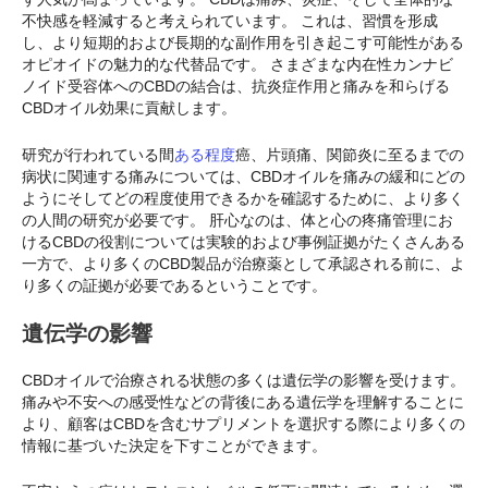
不快感を軽減すると考えられています。 これは、習慣を形成
し、より短期的および長期的な副作用を引き起こす可能性がある
オピオイドの魅力的な代替品です。 さまざまな内在性カンナビ
ノイド受容体へのCBDの結合は、抗炎症作用と痛みを和らげる
CBDオイル効果に貢献します。
研究が行われている間
ある程度
癌、片頭痛、関節炎に至るまでの
病状に関連する痛みについては、CBDオイルを痛みの緩和にどの
ようにそしてどの程度使用できるかを確認するために、より多く
の人間の研究が必要です。 肝心なのは、体と心の疼痛管理にお
けるCBDの役割については実験的および事例証拠がたくさんある
一方で、より多くのCBD製品が治療薬として承認される前に、よ
り多くの証拠が必要であるということです。
遺伝学の影響
CBDオイルで治療される状態の多くは遺伝学の影響を受けます。
痛みや不安への感受性などの背後にある遺伝学を理解することに
より、顧客はCBDを含むサプリメントを選択する際により多くの
情報に基づいた決定を下すことができます。