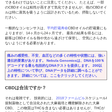
できるわけではないことに注意してください。 たとえば、一部
のCBDオイルは粘性が高すぎて気化できませんが、他のCBDオイ
ルは特に蒸気を吸うように設計されているため、摂取しないでく
ださい。
一般的なコンセンサスは、
平均貯蔵寿命
CBDオイルの貯蔵量にも
よりますが、14ヶ月から24ヶ月です。 最良の結果を得るには、
顧客はCBDオイルを熱や光から遠ざけて保管し、空気にさらされ
ないようにする必要があります。
痛みの感受性、不安、血圧などの多くの特性や状態には、強い
遺伝的要素があります。 Nebula Genomicsは、DNAを100％
デコードする最も包括的なDNAテストを提供します。 200以
上の特性について学び、DNAデータを詳細に調べることがで
きます。 詳細については、ここをクリックしてください。
CBDは合法ですか？
それは複雑です。 技術的には、
2018ファームビル
スケジュールI
規制薬物として合法化された大麻栽培と機密解除された大麻
CBD。 この物質はTHCを含まない必要はありませんが、THCが