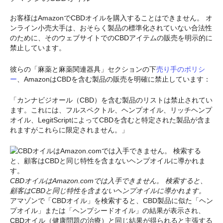
お客様はAmazonでCBDオイルを購入することはできません。 オ
ンライン小売大手は、おそらく製品の標準化されていない合法性
のために、そのウェブサイトでのCBDアイテムの販売を明示的に
禁止しています。
彼らの「麻薬と麻薬関連器具」セクションの下
売り手のポリシ
ー
、AmazonはCBDを含む製品の販売を明確に禁止しています：
「カンナビジオール（CBD）を含む製品のリストは禁止されてい
ます。これには、フルスペクトル、ヘンプオイル、リッチヘンプ
オイル、LegitScriptによってCBDを含むと特定された製品が含ま
れますがこれらに限定されません。」
CBDオイルはAmazon.comでは入手できません。 検索すると、
顧客はCBDと同じ特性を含まないヘンプオイルに導かれます。
アマゾンで「CBDオイル」を検索すると、CBD製品に似た「ヘン
プオイル」または「ヘンプシードオイル」の結果が表示され、
CBDオイル（健康問題の治療）と同じ結果が得られると主張する