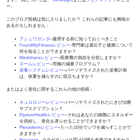
ー。
このブログ投稿は気に入りましたか？ これらの記事にも興味が
あるかもしれません：
アシュワガンダ
–服用する前に知っておくべきこと
FoundMyFitnessレビュー
-専門家は遺伝子と健康について
何を知ることができますか？
Medishareレビュー
–医療費の負担を分担しますか？
ヌームレビュー
–究極の減量プログラム？
栄養システムレビュー
–パーソナライズされた栄養計画
は、体重を減らすのに役立ちますか？
またはよく老化に関するこれらの他の投稿：
キュロロジーレビュー
–パーソナライズされたにきび治療
サブスクリプション？
ElysiumHealthレビュー
–それはあなたの細胞にエネルギー
を供給し、老化を遅らせることができますか？
Plexadermレビュー
–たった10分でシワを減らすことがで
きますか？
Prevagen
–クラゲタンパク質は記憶を改善できますか？