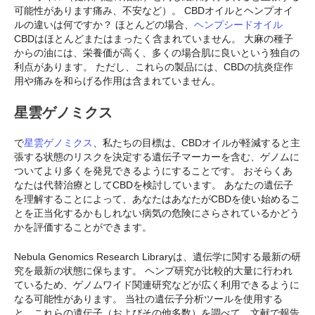
可能性があります痛み、不安など）。 CBDオイルとヘンプオイ
ルの違いは何ですか？ ほとんどの場合、
ヘンプシードオイル
CBDはほとんどまたはまったく含まれていません。 大麻の種子
からの油には、栄養価が高く、多くの場合肌に良いという独自の
利点があります。 ただし、これらの製品には、CBDの抗炎症作
用や痛みを和らげる作用は含まれていません。
星雲ゲノミクス
で
星雲ゲノミクス
、私たちの目標は、CBDオイルが軽減すると主
張する状態のリスクを決定する遺伝子マーカーを含む、ゲノムに
ついてより多くを発見できるようにすることです。 おそらくあ
なたは代替治療としてCBDを検討しています。 あなたの遺伝子
を理解することによって、あなたはあなたがCBDを使い始めるこ
とを正当化するかもしれない病気の危険にさらされているかどう
かを評価することができます。
Nebula Genomics Research Libraryは、遺伝学に関する最新の研
究を最新の状態に保ちます。 ヘンプ研究が比較的大量に行われ
ているため、ゲノムワイド関連研究などが広く利用できるように
なる可能性があります。 当社の遺伝子分析ツールを使用する
と、これらの遺伝子（およびその他多数）を調べて、文献で報告