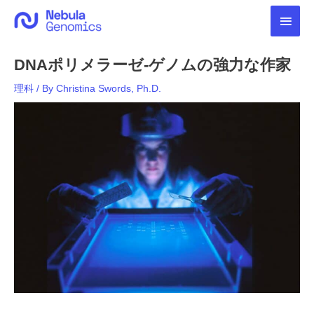
内
メ
容
を
イ
ス
DNAポリメラーゼ-ゲノムの強力な作家
キ
ン
ッ
理科
/ By
Christina Swords, Ph.D.
プ
メ
ニ
ュ
ー