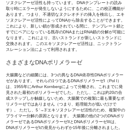
ソヌクレアーゼ活性も持っています。 DNAテンプレートの読み
取り時にエラーが発生しないようにするために、この校正機能が
あります。つまり、不適切なヌクレオチドの挿入を検出し、エキ
ソヌクレアーゼ活性によってDNAから除去することができます。
これにより、新しい鎖が形成されている間に、テンプレート鎖と
すでにペアになっている既存のDNAまたはRNA鎖の分解が可能に
なります。 これにより、古いストランドが新しいストランドに
交換されます。 このエキソヌクレアーゼ活性は、ニックトラン
スレーション法によって利用されます。
さまざまなDNAポリメラーゼ
大腸菌などの細菌には、3つの異なるDNA依存性DNAポリメラー
ゼがあります。 それらの1つであるDNAポリメラーゼI（Pol I）
は、1955年にArthur Kornbergによって分離され、これまでに発
見された最初のポリメラーゼでした。 ただし、これは約20の合
成ステップしか触媒しないため、大腸菌での複製に最も重要なポ
リメラーゼではありません（つまり、処理能力が低いだけで
す）。 ただし、5 ‘→3’エキソヌクレアーゼ活性のため、複製中の
プライマー分解の原因となります。 大腸菌の他の2つのDNAポリ
メラーゼであるDNAポリメラーゼIIとDNAポリメラーゼIIIは、
DNAポリメラーゼIの発見からわずか15年後に分離されました。