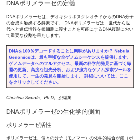
DNAポリメラーゼの定義
DNAポリメラーゼは、デオキシリボヌクレオチドからのDNA分子
の合成を触媒する酵素です。 DNAポリメラーゼは、世代から世
代へと遺伝情報を娘細胞に渡すことを可能にするDNA複製におい
て重要な役割を果たします。
DNAを100％デコードすることに興味がありますか？ Nebula
Genomicsは、最も手頃な全ゲノムシーケンスを提供します。
ゲノムデータへのフルアクセス、最新の科学的発見に基づく毎
週の更新、高度な祖先分析、および強力なゲノム探索ツールを
使用して、一生の発見を開始します。 詳細については、ここ
をクリックしてください。
Christina Swords、Ph.D。が編集
DNAポリメラーゼの生化学的側面
ポリメラーゼ活性
ポリメラーゼは、個々の分子（モノマー）の化学的結合が鎖（ポ