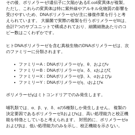
その後、ポリメラーゼI遺伝子に欠陥があるE.coli変異体が複製。
ただし、これらの変異体は特に紫外線やアルキル化物質の影響を
受けやすいため、DNAポリメラーゼIが主に修復作業を行うと考
えられています。 大腸菌で実際の複製を行うポリメラーゼIIIは、
合計7つのサブユニットで構成されており、細菌細胞あたりのコ
ピー数はごくわずかです。
ヒトDNAポリメラーゼを含む真核生物のDNAポリメラーゼは、次
のファミリーに分類されます。
ファミリーA：DNAポリメラーゼγ、θ、およびν
ファミリーB：DNAポリメラーゼα、δ、εおよびζ
ファミリーX：DNAポリメラーゼβ、λ、σおよびμ
ファミリーY：DNAポリメラーゼη、ιおよびκ
ポリメラーゼγはミトコンドリアでのみ発生します。
哺乳類では、α、β、γ、δ、εの5種類しか発生しません。 複製の
決定要因であるポリメラーゼδおよびεは、高い処理能力と校正機
能を特徴としていると考えられます。 対照的に、ポリメラーゼα
およびβは、低い処理能力のみを示し、校正機能を示さない。