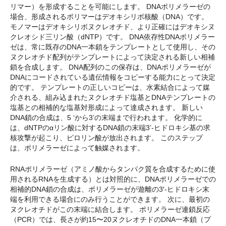
リマー）を形成することを可能にします。 DNAポリメラーゼの
場合、形成されるポリマーはデオキシリボ核酸（DNA）です。
モノマーはデオキシリボヌクレオチド、より正確にはデオキシヌ
クレオシド三リン酸（dNTP）です。 DNA依存性DNAポリメラー
ゼは、常に既存のDNA一本鎖をテンプレートとして使用し、その
ヌクレオチド配列がテンプレートによって決定される新しい相補
鎖を合成します。 DNA配列のこの保存は、DNAポリメラーゼが
DNAにコードされている遺伝情報をコピーする能力にとって決定
的です。 テンプレートの正しいコピーは、水素結合によって媒
介される、組み込まれたヌクレオチド塩基とDNAテンプレートの
塩基との相補的な塩基対形成によって達成されます。 新しい
DNA鎖の合成は、5 ‘から3’の末端まで行われます。 化学的に
は、dNTPのαリン酸に対するDNA鎖の末端3’-ヒドロキシ基の求
核攻撃が起こり、ピロリン酸が放出されます。 このステップ
は、ポリメラーゼによって触媒されます。
RNAポリメラーゼ（アミノ酸からタンパク質を合成するために使
用されるRNAを生成する）とは対照的に、DNAポリメラーゼでの
相補的DNA鎖の合成は、ポリメラーゼが遊離の3′-ヒドロキシ末
端を利用できる場合にのみ行うことができます。 次に、最初の
ヌクレオチドがこの末端に結合します。 ポリメラーゼ連鎖反応
（PCR）では、長さが約15〜20ヌクレオチドのDNA一本鎖（プ