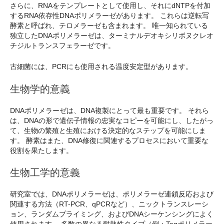
さらに、RNAをテンプレートとして使用し、それにdNTPを付加
するRNA依存性DNAポリメラーゼがあります。 これらは逆転写
酵素と呼ばれ、テロメラーゼも含まれます。 唯一知られている
独立したDNAポリメラーゼは、ターミナルデオキシリボヌクレオ
チジルトランスフェラーゼです。
古細菌には、PCRにも使用される温度安定型があります。
生物学的意義
DNAポリメラーゼは、DNA複製にとって最も重要です。 それら
は、DNAの形で遺伝子情報の忠実なコピーを可能にし、したがっ
て、生物の繁殖と生殖における決定的なステップを可能にしま
す。 酵素はまた、DNA修復に関連するプロセスにおいて重要な
役割を果たします。
生物工学的意義
研究室では、DNAポリメラーゼは、ポリメラーゼ連鎖反応および
関連する方法（RT-PCR、qPCRなど）、ニックトランスレーシ
ョン、ランダムプライミング、およびDNAシーケンシングによく