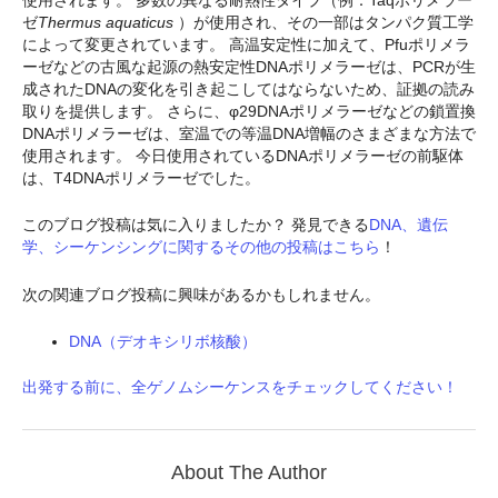
使用されます。 多数の異なる耐熱性タイプ（例：Taqポリメラー
ゼ
Thermus aquaticus
）が使用され、その一部はタンパク質工学
によって変更されています。 高温安定性に加えて、Pfuポリメラ
ーゼなどの古風な起源の熱安定性DNAポリメラーゼは、PCRが生
成されたDNAの変化を引き起こしてはならないため、証拠の読み
取りを提供します。 さらに、φ29DNAポリメラーゼなどの鎖置換
DNAポリメラーゼは、室温での等温DNA増幅のさまざまな方法で
使用されます。 今日使用されているDNAポリメラーゼの前駆体
は、T4DNAポリメラーゼでした。
このブログ投稿は気に入りましたか？ 発見できる
DNA、遺伝
学、シーケンシングに関するその他の投稿はこちら
！
次の関連ブログ投稿に興味があるかもしれません。
DNA（デオキシリボ核酸）
出発する前に、全ゲノムシーケンスをチェックしてください！
About The Author