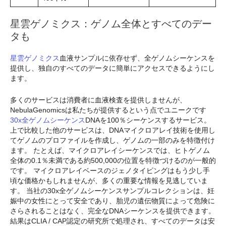
星雲ゲノミクス：ゲノム全体とすべてのデー
タも
星雲ゲノミクス
血液サンプルに依存せず、全ゲノムシーケンスを
提供し、独自のすべてのデータに簡単にアクセスできるようにし
ます。
多くのサービスは消費者に血液検査を提供しませんが、
NebulaGenomicsは私たちが提供するという点でユニークです
30x全ゲノムシーケンス
DNAを100％シーケンスするサービス。
上で比較した他のサービスは、DNAマイクロアレイ技術を使用し
てゲノムのプロファイルを作成し、ゲノムの一部のみを特徴付け
ます。 たとえば、マイクロアレイシーケンスでは、ヒトゲノム
全体の0.1％未満である約500,000の位置を特徴づけるのが一般的
です。 マイクロアレイベースのジェノタイピングはもう少し手
頃な価格かもしれませんが、多くの重要な情報を見逃していま
す。 当社の30x全ゲノムシーケンスサンプルコレクションは、妊
娠中の女性にとって安全であり、胎児の遺伝物質によって危険に
さらされることはなく、完全なDNAシーケンスを提供できます。
結果はCLIA / CAP認定の研究所で処理され、すべてのデータは安