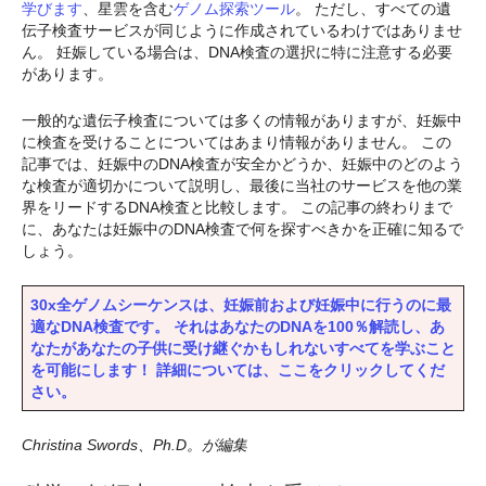
学びます
、星雲を含む
ゲノム探索ツール
。 ただし、すべての遺
伝子検査サービスが同じように作成されているわけではありませ
ん。 妊娠している場合は、DNA検査の選択に特に注意する必要
があります。
一般的な遺伝子検査については多くの情報がありますが、妊娠中
に検査を受けることについてはあまり情報がありません。 この
記事では、妊娠中のDNA検査が安全かどうか、妊娠中のどのよう
な検査が適切かについて説明し、最後に当社のサービスを他の業
界をリードするDNA検査と比較します。 この記事の終わりまで
に、あなたは妊娠中のDNA検査で何を探すべきかを正確に知るで
しょう。
30x全ゲノムシーケンスは、妊娠前および妊娠中に行うのに最
適なDNA検査です。 それはあなたのDNAを100％解読し、あ
なたがあなたの子供に受け継ぐかもしれないすべてを学ぶこと
を可能にします！ 詳細については、ここをクリックしてくだ
さい。
Christina Swords、Ph.D。が編集