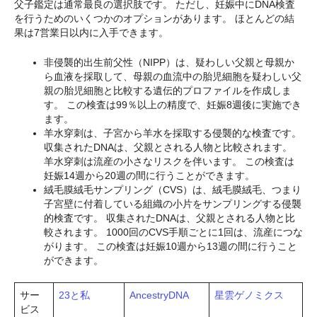
父子鑑定は通常最良の選択肢です。 ただし、妊娠中にDNA検査
を行うためのいくつかのオプションがあります。 ほとんどの結
果は7営業日以内に入手できます。
非侵襲的出生前父性（NIPP）は、疑わしい父親と母親か
ら血液を採取して、母親の血流中の胎児細胞を疑わしい父
親の胎児細胞と比較する遺伝的プロファイルを作成しま
す。 この検査は99％以上の精度で、妊娠8週後に実施でき
ます。
羊水穿刺は、子宮から羊水を採取する侵襲的な検査です。
収集されたDNAは、父親とされる人物と比較されます。
羊水穿刺は流産の小さなリスクを伴います。 この検査は
妊娠14週から20週の間に行うことができます。
絨毛膜絨毛サンプリング（CVS）は、絨毛膜絨毛、つまり
子宮壁に付着している組織の小片をサンプリングする侵襲
的検査です。 収集されたDNAは、父親とされる人物と比
較されます。 1000回のCVS手順ごとに1回は、流産につな
がります。 この検査は妊娠10週から13週の間に行うこと
ができます。
サー
23と私
AncestryDNA
星雲ゲノミクス
ビス