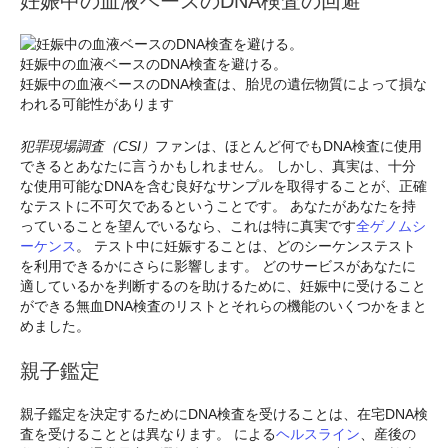
妊娠中の血液ベースのDNA検査の回避
妊娠中の血液ベースのDNA検査を避ける。
妊娠中の血液ベースのDNA検査は、胎児の遺伝物質によって損な
われる可能性があります
犯罪現場調査（CSI）
ファンは、ほとんど何でもDNA検査に使用
できるとあなたに言うかもしれません。 しかし、真実は、十分
な使用可能なDNAを含む良好なサンプルを取得することが、正確
なテストに不可欠であるということです。 あなたがあなたを持
っていることを望んでいるなら、これは特に真実です
全ゲノムシ
ーケンス
。 テスト中に妊娠することは、どのシーケンステスト
を利用できるかにさらに影響します。 どのサービスがあなたに
適しているかを判断するのを助けるために、妊娠中に受けること
ができる無血DNA検査のリストとそれらの機能のいくつかをまと
めました。
親子鑑定
親子鑑定を決定するためにDNA検査を受けることは、在宅DNA検
査を受けることとは異なります。 による
ヘルスライン
、産後の