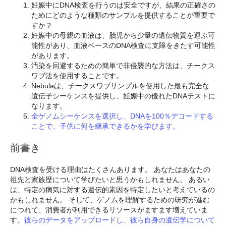
妊娠中にDNA検査を行うのは安全ですが、結果の正確さの
ためにどのような種類のサンプルを提供することが重要で
すか？
妊娠中の母親の血液は、胎児から少量の遺伝物質を運ぶ可
能性があり、血液ベースのDNA検査に支障をきたす可能性
があります。
汚染を回避するための簡単で非侵襲的な方法は、チークス
ワブ法を使用することです。
Nebulaは、チークスワブサンプルを使用した最も完全な
遺伝子シーケンスを提供し、妊娠中の優れたDNAテストに
なります。
全ゲノムシーケンスを選択し、DNAを100％デコードする
ことで、子供に何を継承できるかを学びます。
前書き
DNA検査を受ける理由はたくさんあります。 あなたはあなたの
祖先と家族歴について学びたいと思うかもしれません。 あるい
は、特定の病気に対する遺伝的素因を特定したいと考えているの
かもしれません。 そして、ゲノムを理解するための研究が進む
につれて、消費者が利用できるリソースがますます増えていま
す。
彼らのデータをアップロードし、彼ら自身の遺伝学について