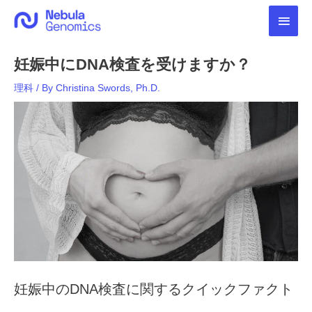
内
メ
容
を
イ
ス
妊娠中にDNA検査を受けますか？
キ
ン
ッ
理科
/ By
Christina Swords, Ph.D.
プ
メ
ニ
ュ
ー
妊娠中のDNA検査に関するクイックファクト