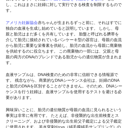
し、これはまさに妊婦に対して実行できる検査を制限するもので
す。
アメリカ妊娠協会
赤ちゃんが生まれるずっと前に、それはすでに
独自の血液を生成し始めていると説明しています。 しかし、母
親と胎児はまだ多くを共有しています。 胎盤と呼ばれる臍帯を
介して胎児に接続されているパンケーキ型の器官は、母親の血流
から胎児に重要な栄養素を供給し、胎児の血流から母親に廃棄物
を供給するのに役立ちます。 この廃棄物の一部には、父親と母
親の両方のDNAのブレンドである胎児からの遺伝物質が含まれま
す。
血液サンプルは、DNA検査のための非常に信頼できる情報源で
す。 残念ながら、商業的なDNAシーケンス会社は、妊婦のDNA
と胎児のDNAを区別することができません。そのため、DNAシー
ケンスを行う妊婦は、血液サンプルを使用するテストを避ける必
要があります。
興味深いことに、胎児の遺伝物質が母親の血流に見られるという
事実は非常に有用です。 たとえば、非侵襲的な出生前検査とス
クリーニング、および非侵襲的な出生前父子鑑定による父子鑑定
に使用されます。 羊水穿刺やcvs（絨毛膜絨毛サンプリング）の