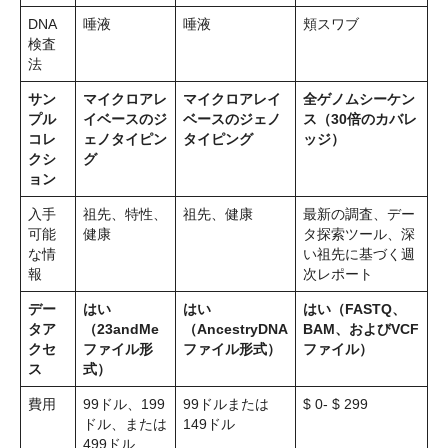
DNA
唾液
唾液
頬スワブ
検査
法
サン
マイクロアレ
マイクロアレイ
全ゲノムシーケン
プル
イベースのジ
ベースのジェノ
ス（30倍のカバレ
コレ
ェノタイピン
タイピング
ッジ）
クシ
グ
ョン
入手
祖先、特性、
祖先、健康
最新の調査、デー
可能
健康
タ探索ツール、深
な情
い祖先に基づく週
報
次レポート
デー
はい
はい
はい（FASTQ、
タア
（23andMe
（AncestryDNA
BAM、およびVCF
クセ
ファイル形
ファイル形式）
ファイル）
ス
式）
費用
99ドル、199
99ドルまたは
$ 0- $ 299
ドル、または
149ドル
499ドル