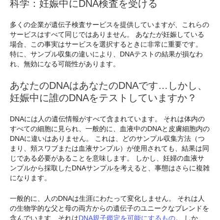
科学：妊娠中にDNA検査を受ける
多くの企業が遺伝子検査サービスを提供していますが、これらの
サービスはすべて同じではありません。 あなたが妊娠している
場合、この事実はサービスを選択するときに非常に重要です。
特に、サンプル収集の違いにより、DNAテストの結果が損なわ
れ、無効になる可能性があります。
あなたのDNAはあなたのDNAです…しかし、
妊娠中に誰のDNAをテストしていますか？
DNAには人の遺伝情報がすべて含まれています。 それは体内の
すべての細胞に見られ、一般的に、血液中のDNAと皮膚細胞内の
DNAに違いはありません。 これは、どのサンプル収集方法（つ
まり、頬スワブまたは血液サンプル）が使用されても、結果は同
じである必要があることを意味します。 しかし、妊婦の血液サ
ンプルから採取したDNAサンプルを考えると、事態はさらに複雑
になります。
一般的に、人のDNAは生涯にわたって変化しません。 それは人
の生物学的な父と母の両方からの遺伝子のユニークなブレンドを
含んでいます、それは
DNA親子鑑定を可能にするもの
。 しか