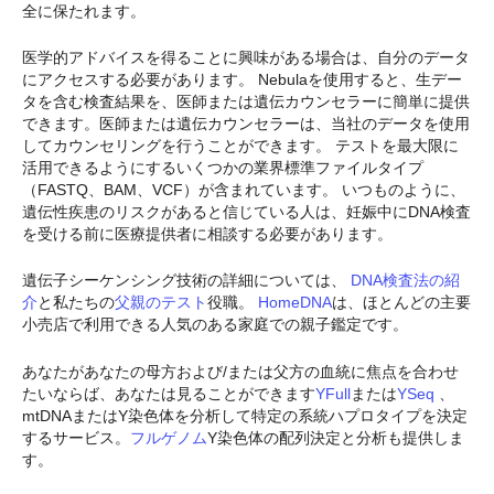
全に保たれます。
医学的アドバイスを得ることに興味がある場合は、自分のデータ
にアクセスする必要があります。 Nebulaを使用すると、生デー
タを含む検査結果を、医師または遺伝カウンセラーに簡単に提供
できます。医師または遺伝カウンセラーは、当社のデータを使用
してカウンセリングを行うことができます。 テストを最大限に
活用できるようにするいくつかの業界標準ファイルタイプ
（FASTQ、BAM、VCF）が含まれています。 いつものように、
遺伝性疾患のリスクがあると信じている人は、妊娠中にDNA検査
を受ける前に医療提供者に相談する必要があります。
遺伝子シーケンシング技術の詳細については、
DNA検査法の紹
介
と私たちの
父親のテスト
役職。
HomeDNA
は、ほとんどの主要
小売店で利用できる人気のある家庭での親子鑑定です。
あなたがあなたの母方および/または父方の血統に焦点を合わせ
たいならば、あなたは見ることができます
YFull
または
YSeq
、
mtDNAまたはY染色体を分析して特定の系統ハプロタイプを決定
するサービス。
フルゲノム
Y染色体の配列決定と分析も提供しま
す。