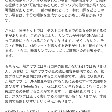
を提供できない可能性があるため、頬スワブの信頼性が高くなる
可能性があります。 一部の顧客にとって、特に口渇を起こしや
すい場合は、十分な唾液を生成することが難しい場合がありま
す。
さらに、唾液キットでは、テストに至るまでの飲食を制限する必
要があります。 この絶食により、サンプルが外部のDNA源によ
って危険にさらされることがなくなります。 そうしないと、テ
ストが失敗し、別のキットを購入する必要が生じる可能性があり
ます。 さらに、唾液サンプルはしばしば細菌汚染の影響を受け
ます。
もちろん、頬スワブにはそれ自体の困難がないわけではありませ
ん。 お客様は、頬スワブで少量の遺伝物質を提供するため、収
集プロセスを適切に実行することが重要です。 適切に収集され
た頬スワブは、DNA検査を実行するために必要なすべての細胞を
運びます（Nebula Genomicsはあなたがそれを正しく行うことを
確認するのを助けることができます）。 血液検査と同じよう
に、頬スワブは正しく実行すると信頼性が高くなりますが、非侵
襲的で妊娠しやすいという利点があります。