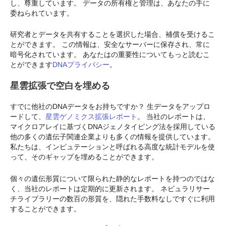
し、尊重しています。 データの所有権と管理は、あなたの手に
委ねられています。
研究者とデータを共有することを選択した場合、補償を受けるこ
とができます。 この情報は、安全なサーバーに保存され、常に
暗号化されています。 あなたはの重要性についてもっと読むこ
とができます
DNAプライバシー
。
星雲拡張で空白を埋める
すでに他社のDNAデータをお持ちですか？ 生データをアップロ
ードして、
星雲ゲノミクス拡張レポート
。 当社のレポートは、
マイクロアレイに基づくDNAジェノタイピング法を採用している
他の多くの遺伝子関連企業よりも多くの情報を提供しています。
私たちは、インピュテーションと呼ばれる高度な統計モデルを使
って、そのギャップを埋めることができます。
個々の遺伝形質について限られた静的なレポートを持つのではな
く、当社のレポートは定期的に更新されます。 ネビュラリサー
チライブラリーの数百の形質を、隠れた手数料なしですぐに利用
することができます。