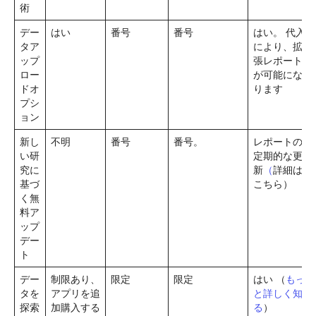
術
デー
はい
番号
番号
はい。 代入
タア
により、拡
ップ
張レポート
ロー
が可能にな
ドオ
ります
プシ
ョン
新し
不明
番号
番号。
レポートの
い研
定期的な更
究に
新
（
詳細は
基づ
こちら）
く無
料ア
ップ
デー
ト
デー
制限あり、
限定
限定
はい （
もっ
タを
アプリを追
と詳しく知
探索
加購入する
る
）