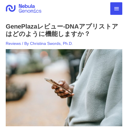
内
メ
容
を
イ
ス
GenePlazaレビュー-DNAアプリストア
キ
ン
ッ
はどのように機能しますか？
プ
メ
Reviews
/ By
Christina Swords, Ph.D.
ニ
ュ
ー