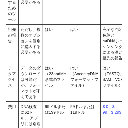
する
必要がある
ため
のツ
ール
祖先
ただし、複
はい
はい
完全なY染
の報
数のオプシ
色体と
告
ョンを個別
mtDNAシー
に購入する
ケンシング
必要がある
による深い
祖先の報告
デー
データのダ
はい
はい
はい
タア
ウンロード
（23andMe
（AncestryDNA
（FASTQ、
クセ
は可能だ
形式のファ
フォーマットフ
BAM、VCF
ス
が、フォー
イル）
ァイル）
ファイル）
マットが不
明である
費用
DNA検査
99ドルまた
99ドルまたは
$ 0、$
に62ド
は199ドル
119ドル
99、$ 299
ル。 アプ
リには別途