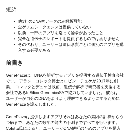
短所
他3社のDNA生データのみ解析可能
全ゲノムシークエンスは提供していない
以前、一部のアプリを巡って論争があったこと
完全な遺伝子のレポートを提供するものではありません
その代わり、ユーザーは遺伝形質ごとに個別のアプリを購
入する必要がある
前書き
GenePlazaは、DNAを解析するアプリを提供する遺伝子検査会社
です。 アラン・コレッタ博士とロビン・デュケが2017年に創
業。 コレッタとデュケは以前、遺伝子解析で研究者を支援する
会社であるInSilico GenomicsSAで協力していました。 彼らは、
ユーザーが自分のDNAをよりよく理解できるようにするために
GenePlazaを設立しました。
GenePlazaは提供しますアプリそれはあなたの素因の計算からう
つ病まで、あなたの数学の能力の予測まですべてを行います。
Coletta氏によると、ユーザーがDNA解析のためのアプリを購入