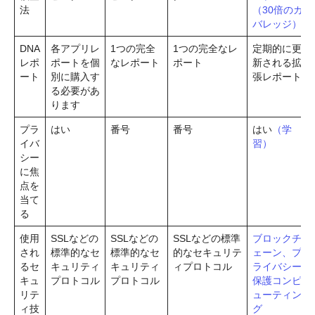
法
（30倍のカ
バレッジ）
DNA
各アプリレ
1つの完全
1つの完全なレ
定期的に更
レポ
ポートを個
なレポート
ポート
新される拡
ート
別に購入す
張レポート
る必要があ
ります
プラ
はい
番号
番号
はい
（学
イバ
習）
シー
に焦
点を
当て
る
使用
SSLなどの
SSLなどの
SSLなどの標準
ブロックチ
され
標準的なセ
標準的なセ
的なセキュリテ
ェーン、プ
るセ
キュリティ
キュリティ
ィプロトコル
ライバシー
キュ
プロトコル
プロトコル
保護コンピ
リテ
ューティン
ィ技
グ