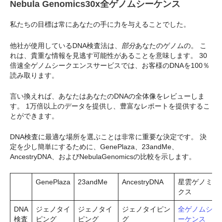
Nebula Genomics30x全ゲノムシーケンス
私たちの目標は常にあなたの手に力を与えることでした。
他社が使用しているDNA検査法は、
部分
あなたのゲノムの。 こ
れは、貴重な情報を見逃す可能性があることを意味します。 30
倍速全ゲノムシークエンスサービスでは、お客様のDNAを100％
読み取ります。
言い換えれば、あなたはあなたのDNAの全体像をレビューしま
す。 1万倍以上のデータを提供し、豊富なレポートを提供するこ
とができます。
DNA検査に最適な場所を選ぶことは非常に重要な決定です。 決
定を少し簡単にするために、GenePlaza、23andMe、
AncestryDNA、およびNebulaGenomicsの比較を示します。
GenePlaza
23andMe
AncestryDNA
星雲ゲノミ
クス
DNA
ジェノタイ
ジェノタイ
ジェノタイピン
全ゲノムシ
検査
ピング
ピング
グ
ーケンス