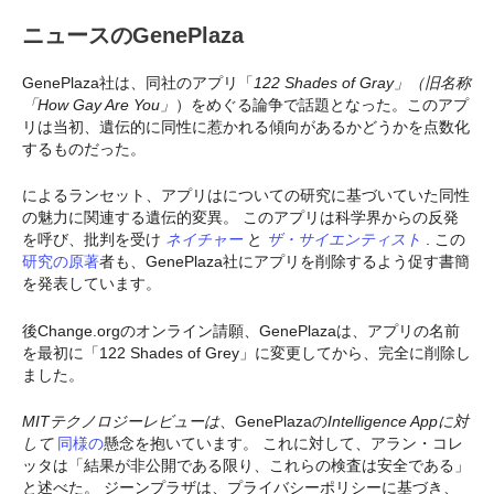
ニュースのGenePlaza
GenePlaza社は、同社のアプリ「
122 Shades of Gray」
（
旧名称
「
How Gay Are You」
）をめぐる論争で話題となった。このアプ
リは当初、遺伝的に同性に惹かれる傾向があるかどうかを点数化
するものだった。
によるランセット、アプリはについての研究に基づいていた同性
の魅力に関連する遺伝的変異。 このアプリは科学界からの反発
を呼び、批判を受け
ネイチャー
と
ザ・サイエンティスト
. この
研究の原著
者も、GenePlaza社にアプリを削除するよう促す書簡
を発表しています。
後Change.orgのオンライン請願、GenePlazaは、アプリの名前
を最初に「122 Shades of Grey」に変更してから、完全に削除し
ました。
MITテクノロジーレビューは
、GenePlazaの
Intelligence Appに対
して
同様の
懸念を抱いています。 これに対して、アラン・コレ
ッタは「結果が非公開である限り、これらの検査は安全である」
と述べた。 ジーンプラザは、プライバシーポリシーに基づき、