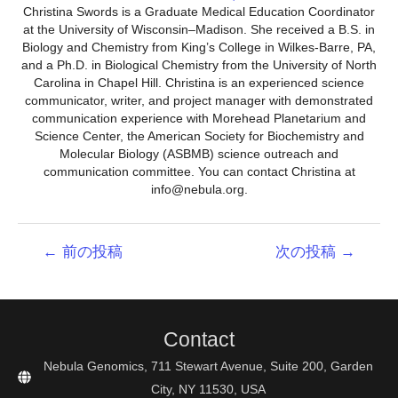
Christina Swords is a Graduate Medical Education Coordinator
at the University of Wisconsin–Madison. She received a B.S. in
Biology and Chemistry from King’s College in Wilkes-Barre, PA,
and a Ph.D. in Biological Chemistry from the University of North
Carolina in Chapel Hill. Christina is an experienced science
communicator, writer, and project manager with demonstrated
communication experience with Morehead Planetarium and
Science Center, the American Society for Biochemistry and
Molecular Biology (ASBMB) science outreach and
communication committee. You can contact Christina at
info@nebula.org.
投
←
前の投稿
次の投稿
→
稿
ナ
ビ
ゲ
Contact
ー
シ
Nebula Genomics, 711 Stewart Avenue, Suite 200, Garden
ョ
City, NY 11530, USA
ン