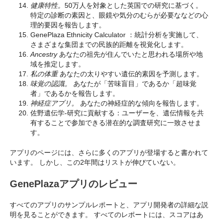
健康特性。
50万人を対象とした英国での研究に基づく。
特定の診断の素因と、眼鏡や気分のむらが必要ななどの心
理的要因を報告します。
GenePlaza Ethnicity Calculator ：統計分析を実施して、
さまざまな集団までの民族的距離を視覚化します。
Ancestry
あなたの祖先が住んでいたと思われる場所や地
域を推定します。
私の体重
あなたの太りやすい遺伝的素因を予測します。
味覚の認識。
あなたが「苦味盲目」であるか「超味覚
者」であるかを報告します。
神経症アプリ。
あなたの神経症的な傾向を報告します。
佐野遺伝学-研究に貢献する：ユーザーを、遺伝情報を共
有することで参加できる潜在的な調査研究に一致させま
す。
アプリのページには、さらに多くのアプリが登場すると書かれて
います。 しかし、この2年間はリストが伸びていない。
GenePlazaアプリのレビュー
すべてのアプリのサンプルレポートと、アプリ開発者の詳細な説
明を見ることができます。 すべてのレポートには、スコアはあ