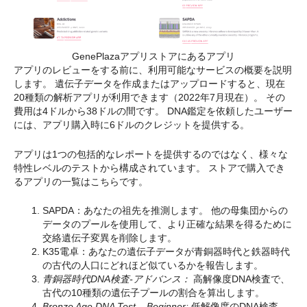
GenePlazaアプリストアにあるアプリ
アプリのレビューをする前に、利用可能なサービスの概要を説明
します。 遺伝子データを作成またはアップロードすると、現在
20種類の解析アプリが利用できます（2022年7月現在）。 その
費用は4ドルから38ドルの間です。 DNA鑑定を依頼したユーザー
には、アプリ購入時に6ドルのクレジットを提供する。
アプリは1つの包括的なレポートを提供するのではなく、様々な
特性レベルのテストから構成されています。 ストアで購入でき
るアプリの一覧はこちらです。
SAPDA：あなたの祖先を推測します。 他の母集団からの
データのプールを使用して、より正確な結果を得るために
交絡遺伝子変異を削除します。
K35電卓：あなたの遺伝子データが青銅器時代と鉄器時代
の古代の人口にどれほど似ているかを報告します。
青銅器時代DNA検査-アドバンス：
高解像度DNA検査で、
古代の10種類の遺伝子プールの割合を算出します。
Bronze Age DNA Test – Beginner:
低解像度のDNA検査