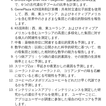
で、6つの古代遺伝子プールの比率を計算します。
GenePlaza K29混和剤計算機：共有対立遺伝子頻度を使用
して、西、南、東ユーラシア、およびネイティブアメリカ
ンを含む世界中のさまざまな集団との遺伝的類似性を報告
します。
K5混和剤：西、南、東ユーラシア、およびネイティブア
メリカンを含むユーラシアの高度に多様化した集団に対す
る個人の関連性を測定します。
中毒：薬物依存症に関連する遺伝的変異を予測します。
数学の能力：以前に公開された科学的研究に基づいて、他
の母集団と比較した相対的な数学の能力を報告します。
うつ病アプリ：うつ病の遺伝的素因を、その状態の生涯有
病率とともに予測します。
スリープZzz：早起きや夜更かしの素因を予測します。
シーラントロ vs ノーラントロ。
コリアンダーの味を石鹸
に似ていると感じる可能性を予測します。
コーヒーのメタボリズム
コーヒーをどれだけ早く代謝でき
るかを予測します。
インテリジェンスアプリ：インテリジェンスを測定した研
究からの遺伝子モデルを使用します。 ユーザーごとに、
アプリはユーザーが調査に参加した場合のIQスコアを予測
します。