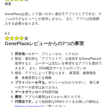
概要
GenePlazaは楽しくて使いやすい遺伝子アプリストアですが、ゲ
ノムの小さなビューしか提供しません。 また、アプリは別途購
入する必要があります。
4.3
GenePlazaレビューからの7つの事実
所在地
ベルギー、ブリュッセル、イクセル
製品：遺伝的な「アプリストア」を提供するGenePlazaを
使用すると、ユーザーは支払いを希望するアプリを選択で
きます。 また、DNA鑑定サービスも行っている
報告：アプリによって異なります。 家系図、健康報告
書、各種形質などを掲載
プライバシーを守る。
ポリシーがわかりやすい。 第三者
へのデータ提供はありません
データダウンロード
利用可能
費用
：アプリの費用は4ドルから38ドルです。
代替品です。
より包括的なDNAテストをお探しの場合は、
Nebula Genomicsを
ご覧ください。