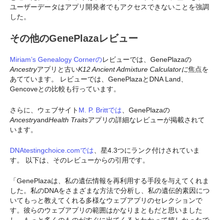
ユーザーデータはアプリ開発者でもアクセスできないことを強調
した。
その他のGenePlazaレビュー
Miriam’s Genealogy Cornerの
レビューでは、GenePlazaの
Ancestry
アプリと古い
K12 Ancient Admixture Calculatorに
焦点を
あてています。 レビューでは、GenePlazaとDNA Land、
Gencoveとの比較も行っています。
さらに、ウェブサイト
M. P. Brittでは
、GenePlazaの
Ancestry
and
Health Traits
アプリの詳細なレビューが掲載されて
います。
DNAtestingchoice.comでは
、星4.3つにランク付けされていま
す。 以下は、そのレビューからの引用です。
「GenePlazaは、私の遺伝情報を再利用する手段を与えてくれま
した。私のDNAをさまざまな方法で分析し、私の遺伝的素因につ
いてもっと教えてくれる多様なウェブアプリのセレクションで
す。彼らのウェブアプリの範囲はかなりまともだと思いました