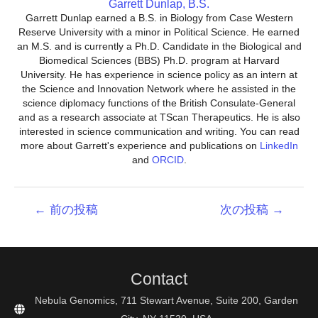
Garrett Dunlap, B.S.
Garrett Dunlap earned a B.S. in Biology from Case Western
Reserve University with a minor in Political Science. He earned
an M.S. and is currently a Ph.D. Candidate in the Biological and
Biomedical Sciences (BBS) Ph.D. program at Harvard
University. He has experience in science policy as an intern at
the Science and Innovation Network where he assisted in the
science diplomacy functions of the British Consulate-General
and as a research associate at TScan Therapeutics. He is also
interested in science communication and writing. You can read
more about Garrett's experience and publications on
LinkedIn
and
ORCID
.
投
←
前の投稿
次の投稿
→
稿
ナ
ビ
ゲ
Contact
ー
シ
Nebula Genomics, 711 Stewart Avenue, Suite 200, Garden
ョ