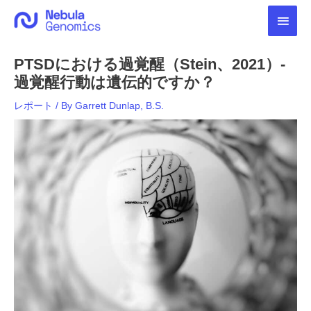
内
メ
容
を
イ
ス
PTSDにおける過覚醒（Stein、2021）-
キ
ン
ッ
過覚醒行動は遺伝的ですか？
プ
メ
レポート
/ By
Garrett Dunlap, B.S.
ニ
ュ
ー