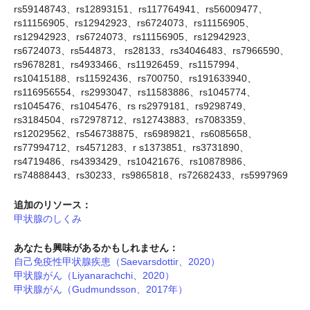
rs59148743、rs12893151、rs117764941、rs56009477、
rs11156905、rs12942923、rs6724073、rs11156905、
rs12942923、rs6724073、rs11156905、rs12942923、
rs6724073、rs544873、 rs28133、rs34046483、rs7966590、
rs9678281、rs4933466、rs11926459、rs1157994、
rs10415188、rs11592436、rs700750、rs191633940、
rs116956554、rs2993047、rs11583886、rs1045774、
rs1045476、rs1045476、rs rs2979181、rs9298749、
rs3184504、rs72978712、rs12743883、rs7083359、
rs12029562、rs546738875、rs6989821、rs6085658、
rs77994712、rs4571283、r s1373851、rs3731890、
rs4719486、rs4393429、rs10421676、rs10878986、
rs74888443、rs30233、rs9865818、rs72682433、rs5997969
追加のリソース：
甲状腺のしくみ
あなたも興味があるかもしれません：
自己免疫性甲状腺疾患（Saevarsdottir、2020）
甲状腺がん（Liyanarachchi、2020）
甲状腺がん（Gudmundsson、2017年）