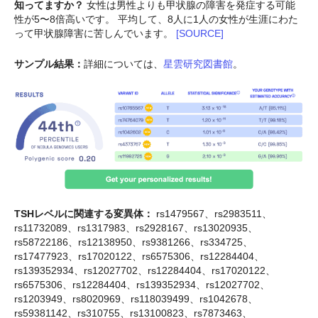
知ってますか？
女性は男性よりも甲状腺の障害を発症する可能
性が5〜8倍高いです。 平均して、8人に1人の女性が生涯にわた
って甲状腺障害に苦しんでいます。
[SOURCE]
サンプル結果：
詳細については、
星雲研究図書館
。
TSHレベルに関連する変異体：
rs1479567、rs2983511、
rs11732089、rs1317983、rs2928167、rs13020935、
rs58722186、rs12138950、rs9381266、rs334725、
rs17477923、rs17020122、rs6575306、rs12284404、
rs139352934、rs12027702、rs12284404、rs17020122、
rs6575306、rs12284404、rs139352934、rs12027702、
rs1203949、rs8020969、rs118039499、rs1042678、
rs59381142、rs310755、rs13100823、rs7873463、