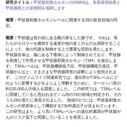
研究タイトル：
甲状腺刺激ホルモンのGWASは、多面発現効果と
甲状腺癌との逆相関を強調します
概要：
甲状腺刺激ホルモンレベルに関連する28の新規領域の同
定。
概要：
甲状腺は首の前にある蝶の形をした腺です。 それは、私
たちがカロリーを燃焼する速度や他の多くのものを調節すること
によって、体の代謝を制御する上で重要な役割を果たします。
甲状腺自体は、脳にある下垂体によって制御されており、甲状腺
を刺激して作用させる甲状腺刺激ホルモン（TSH）を放出しま
す。 TSHレベルは、甲状腺機能低下症、甲状腺機能亢進症、甲
状腺がんなど、さまざまな甲状腺障害の診断によく使用されま
す。 このゲノムワイド関連研究では、遺伝学がTSHレベルにど
のように影響するかをよりよく理解するために、ヨーロッパ系の
約120,000人の個人を調査しました。 この研究では、TSHレベル
に関連していると思われるゲノム内の74の領域が特定され、その
うち28が新たに発見されました。 地域の1つには、甲状腺刺激ホ
ルモンの受容体として機能するTSHR遺伝子が含まれています。
この研究はまた、より高いTSHレベルへの遺伝的素因が甲状腺が
んのリスク低下と関連していることを発見しました。