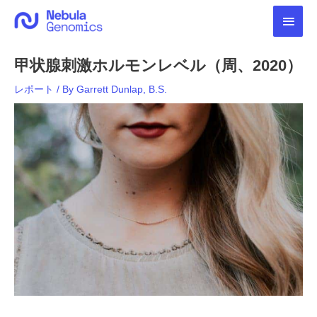
内
メ
容
を
イ
ス
甲状腺刺激ホルモンレベル（周、2020）
キ
ン
ッ
レポート
/ By
Garrett Dunlap, B.S.
プ
メ
ニ
ュ
ー