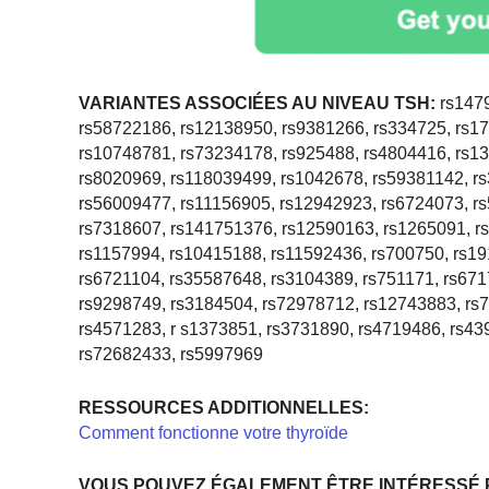
VARIANTES ASSOCIÉES AU NIVEAU TSH:
rs1479
rs58722186, rs12138950, rs9381266, rs334725, rs1
rs10748781, rs73234178, rs925488, rs4804416, rs1
rs8020969, rs118039499, rs1042678, rs59381142, r
rs56009477, rs11156905, rs12942923, rs6724073, r
rs7318607, rs141751376, rs12590163, rs1265091, r
rs1157994, rs10415188, rs11592436, rs700750, rs1
rs6721104, rs35587648, rs3104389, rs751171, rs67
rs9298749, rs3184504, rs72978712, rs12743883, rs
rs4571283, r s1373851, rs3731890, rs4719486, rs43
rs72682433, rs5997969
RESSOURCES ADDITIONNELLES:
Comment fonctionne votre thyroïde
VOUS POUVEZ ÉGALEMENT ÊTRE INTÉRESSÉ 