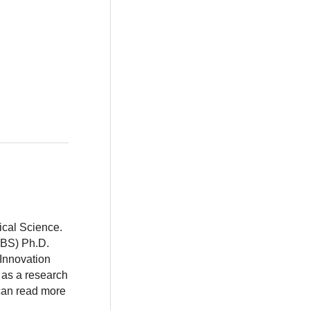
ical Science.
BBS) Ph.D.
 Innovation
 as a research
 can read more