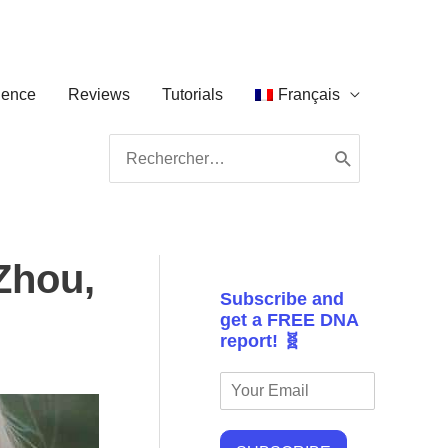
ience
Reviews
Tutorials
Français
Search
for:
Zhou,
Subscribe and
get a FREE DNA
report! 🧬