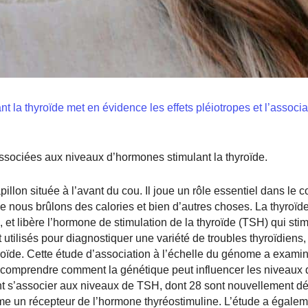
la thyroïde met en évidence les effets pléiotropes et l’associa
associées aux niveaux d’hormones stimulant la thyroïde.
llon située à l’avant du cou. Il joue un rôle essentiel dans le c
le nous brûlons des calories et bien d’autres choses. La thyroï
 et libère l’hormone de stimulation de la thyroïde (TSH) qui stim
utilisés pour diagnostiquer une variété de troubles thyroïdiens,
thyroïde. Cette étude d’association à l’échelle du génome a exam
comprendre comment la génétique peut influencer les niveaux
nt s’associer aux niveaux de TSH, dont 28 sont nouvellement d
me un récepteur de l’hormone thyréostimuline. L’étude a égalem