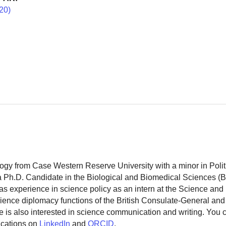
20)
logy from Case Western Reserve University with a minor in Polit
 a Ph.D. Candidate in the Biological and Biomedical Sciences (
as experience in science policy as an intern at the Science and
ience diplomacy functions of the British Consulate-General and
 is also interested in science communication and writing. You
ications on
LinkedIn
and
ORCID
.