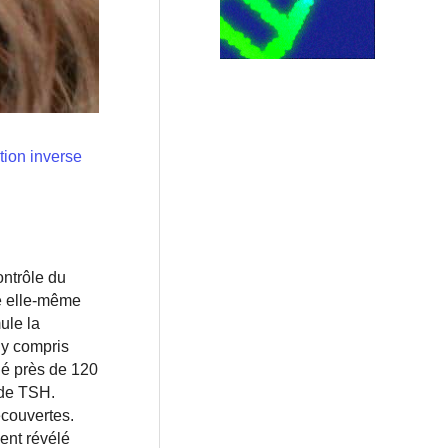
tion inverse
ontrôle du
de elle-même
ule la
 y compris
iné près de 120
 de TSH.
écouvertes.
ent révélé