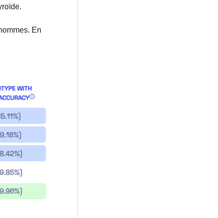
yroïde.
s hommes. En