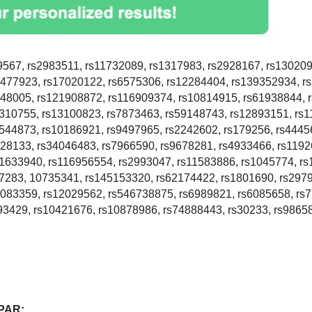
567, rs2983511, rs11732089, rs1317983, rs2928167, rs130209
7477923, rs17020122, rs6575306, rs12284404, rs139352934, r
348005, rs121908872, rs116909374, rs10814915, rs61938844, 
s310755, rs13100823, rs7873463, rs59148743, rs12893151, rs
s544873, rs10186921, rs9497965, rs2242602, rs179256, rs4445
s28133, rs34046483, rs7966590, rs9678281, rs4933466, rs1192
91633940, rs116956554, rs2993047, rs11583886, rs1045774, r
17283, 10735341, rs145153320, rs62174422, rs1801690, rs297
7083359, rs12029562, rs546738875, rs6989821, rs6085658, rs
93429, rs10421676, rs10878986, rs74888443, rs30233, rs9865
PAR: