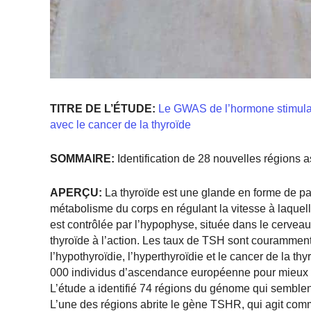
TITRE DE L’ÉTUDE:
Le GWAS de l’hormone stimulant 
avec le cancer de la thyroïde
SOMMAIRE:
Identification de 28 nouvelles régions 
APERÇU:
La thyroïde est une glande en forme de papi
métabolisme du corps en régulant la vitesse à laquel
est contrôlée par l’hypophyse, située dans le cerveau,
thyroïde à l’action. Les taux de TSH sont couramment 
l’hypothyroïdie, l’hyperthyroïdie et le cancer de la 
000 individus d’ascendance européenne pour mieux 
L’étude a identifié 74 régions du génome qui semble
L’une des régions abrite le gène TSHR, qui agit com