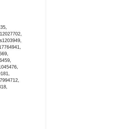
35,
s12027702,
rs1203949,
117764941,
669,
6459,
s1045476,
9181,
77994712,
818,