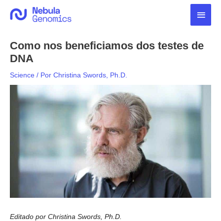
Ir
Men
para
o
princ
conteúdo
Como nos beneficiamos dos testes de
DNA
Science
/ Por
Christina Swords, Ph.D.
Editado por Christina Swords, Ph.D.