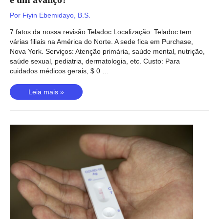
Por
Fiyin Ebemidayo, B.S.
7 fatos da nossa revisão Teladoc Localização: Teladoc tem
várias filiais na América do Norte. A sede fica em Purchase,
Nova York. Serviços: Atenção primária, saúde mental, nutrição,
saúde sexual, pediatria, dermatologia, etc. Custo: Para
cuidados médicos gerais, $ 0 …
Revisão
Leia mais »
Teladoc
–
A
assistência
médica
virtual
é
um
avanço?