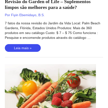
Revisão do Garden of Life – Suplementos
limpos são melhores para a saúde?
Por
Fiyin Ebemidayo, B.S.
7 fatos da nossa revisão do Jardim da Vida Local: Palm Beach
Gardens, Flórida, Estados Unidos Produtos: Mais de 360
produtos em seu catálogo Custo: $ 7 – $ 75 Como funciona :
Pesquise e encomende produtos através do catálogo …
Revisão
Leia mais »
do
Garden
of
Life
–
Suplementos
limpos
são
melhores
para
a
saúde?