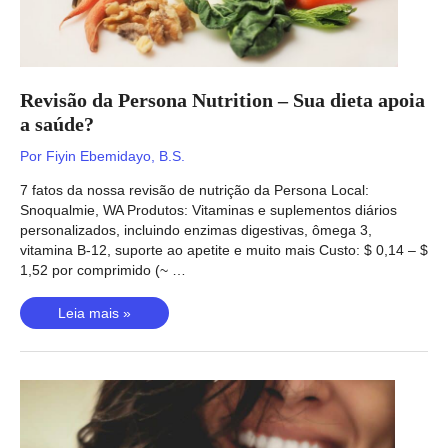
Revisão da Persona Nutrition – Sua dieta apoia
a saúde?
Por
Fiyin Ebemidayo, B.S.
7 fatos da nossa revisão de nutrição da Persona Local:
Snoqualmie, WA Produtos: Vitaminas e suplementos diários
personalizados, incluindo enzimas digestivas, ômega 3,
vitamina B-12, suporte ao apetite e muito mais Custo: $ 0,14 – $
1,52 por comprimido (~ …
Revisão
Leia mais »
da
Persona
Nutrition
–
Sua
dieta