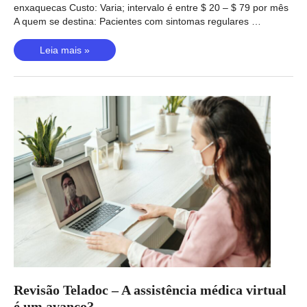
enxaquecas Custo: Varia; intervalo é entre $ 20 – $ 79 por mês
A quem se destina: Pacientes com sintomas regulares …
Revisão
Leia mais »
Cove
Migraine
–
Esta
plataforma
pode
oferecer
alívio
rápido?
Revisão Teladoc – A assistência médica virtual
é um avanço?