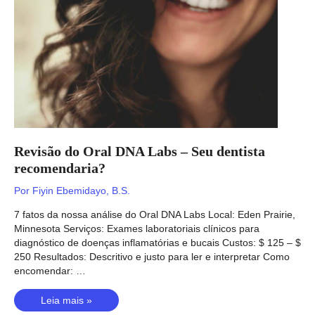
apoia
a
saúde?
Revisão do Oral DNA Labs – Seu dentista
recomendaria?
Por
Fiyin Ebemidayo, B.S.
7 fatos da nossa análise do Oral DNA Labs Local: Eden Prairie,
Minnesota Serviços: Exames laboratoriais clínicos para
diagnóstico de doenças inflamatórias e bucais Custos: $ 125 – $
250 Resultados: Descritivo e justo para ler e interpretar Como
encomendar: …
Revisão
Leia mais »
do