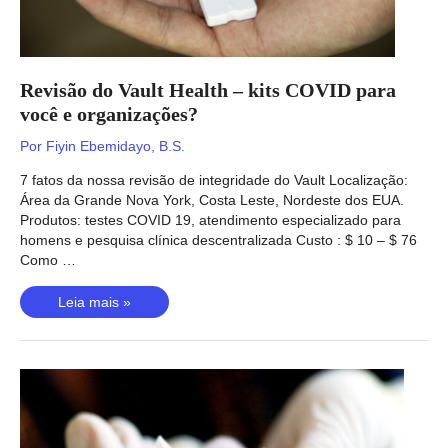
Revisão do Vault Health – kits COVID para
você e organizações?
Por
Fiyin Ebemidayo, B.S.
7 fatos da nossa revisão de integridade do Vault Localização:
Área da Grande Nova York, Costa Leste, Nordeste dos EUA.
Produtos: testes COVID 19, atendimento especializado para
homens e pesquisa clínica descentralizada Custo : $ 10 – $ 76
Como …
Revisão
Leia mais »
do
Vault
Health
–
kits
COVID
para