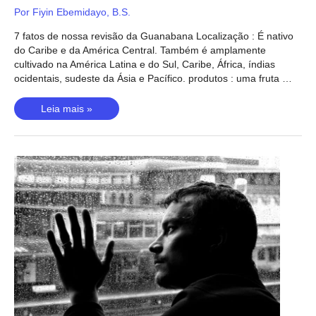
Por
Fiyin Ebemidayo, B.S.
7 fatos de nossa revisão da Guanabana Localização : É nativo
do Caribe e da América Central. Também é amplamente
cultivado na América Latina e do Sul, Caribe, África, índias
ocidentais, sudeste da Ásia e Pacífico. produtos : uma fruta …
Revisão
Leia mais »
da
Guanabana
–
O
que
é
e
é
seguro?