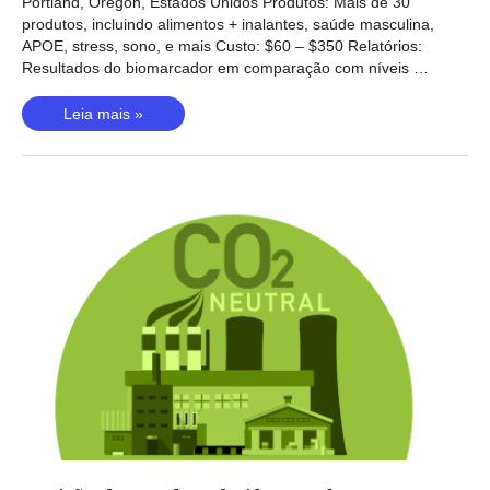
Portland, Oregon, Estados Unidos Produtos: Mais de 30
produtos, incluindo alimentos + inalantes, saúde masculina,
APOE, stress, sono, e mais Custo: $60 – $350 Relatórios:
Resultados do biomarcador em comparação com níveis …
RxHomeTest
Leia mais »
review
–
Laboratórios
em
casa
a
um
bom
preço?