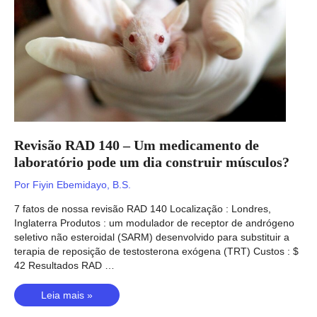
você
e
organizações?
Revisão RAD 140 – Um medicamento de
laboratório pode um dia construir músculos?
Por
Fiyin Ebemidayo, B.S.
7 fatos de nossa revisão RAD 140 Localização : Londres,
Inglaterra Produtos : um modulador de receptor de andrógeno
seletivo não esteroidal (SARM) desenvolvido para substituir a
terapia de reposição de testosterona exógena (TRT) Custos : $
42 Resultados RAD …
Revisão
Leia mais »
RAD