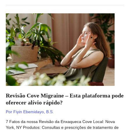
Oral
DNA
Labs
–
Seu
dentista
recomendaria?
Revisão Cove Migraine – Esta plataforma pode
oferecer alívio rápido?
Por
Fiyin Ebemidayo, B.S.
7 Fatos da nossa Revisão da Enxaqueca Cove Local: Nova
York, NY Produtos: Consultas e prescrições de tratamento de