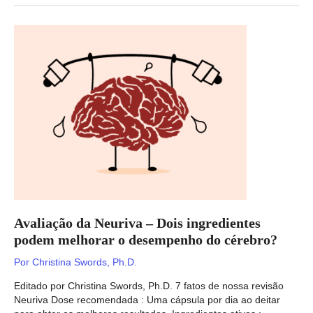
140
–
Um
medicamento
de
laboratório
pode
um
dia
construir
músculos?
Avaliação da Neuriva – Dois ingredientes
podem melhorar o desempenho do cérebro?
Por
Christina Swords, Ph.D.
Editado por Christina Swords, Ph.D. 7 fatos de nossa revisão
Neuriva Dose recomendada : Uma cápsula por dia ao deitar