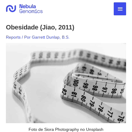
Ir
Men
para
o
princ
conteúdo
Obesidade (Jiao, 2011)
Reports
/ Por
Garrett Dunlap, B.S.
Foto de Siora Photography no Unsplash