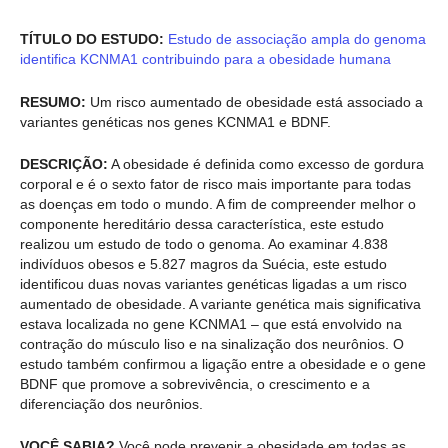
TÍTULO DO ESTUDO:
Estudo de associação ampla do genoma
identifica KCNMA1 contribuindo para a obesidade humana
RESUMO:
Um risco aumentado de obesidade está associado a
variantes genéticas nos genes KCNMA1 e BDNF.
DESCRIÇÃO:
A obesidade é definida como excesso de gordura
corporal e é o sexto fator de risco mais importante para todas
as doenças em todo o mundo. A fim de compreender melhor o
componente hereditário dessa característica, este estudo
realizou um estudo de todo o genoma. Ao examinar 4.838
indivíduos obesos e 5.827 magros da Suécia, este estudo
identificou duas novas variantes genéticas ligadas a um risco
aumentado de obesidade. A variante genética mais significativa
estava localizada no gene KCNMA1 – que está envolvido na
contração do músculo liso e na sinalização dos neurônios. O
estudo também confirmou a ligação entre a obesidade e o gene
BDNF que promove a sobrevivência, o crescimento e a
diferenciação dos neurônios.
VOCÊ SABIA?
Você pode prevenir a obesidade em todas as