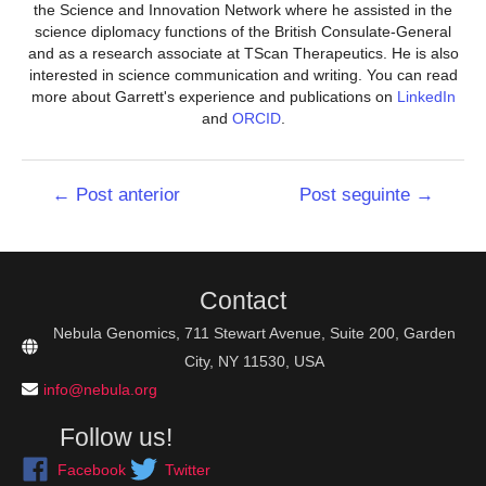
the Science and Innovation Network where he assisted in the
science diplomacy functions of the British Consulate-General
and as a research associate at TScan Therapeutics. He is also
interested in science communication and writing. You can read
more about Garrett's experience and publications on
LinkedIn
and
ORCID
.
Navegação
←
Post anterior
Post seguinte
→
de
Post
Contact
Nebula Genomics, 711 Stewart Avenue, Suite 200, Garden
City, NY 11530, USA
info@nebula.org
Follow us!
Facebook
Twitter