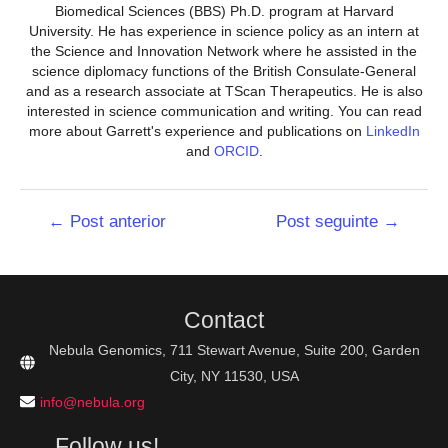
Biomedical Sciences (BBS) Ph.D. program at Harvard
University. He has experience in science policy as an intern at
the Science and Innovation Network where he assisted in the
science diplomacy functions of the British Consulate-General
and as a research associate at TScan Therapeutics. He is also
interested in science communication and writing. You can read
more about Garrett's experience and publications on
LinkedIn
and
ORCID
.
Navegação
←
Post anterior
Post seguinte
→
de
Post
Contact
Nebula Genomics, 711 Stewart Avenue, Suite 200, Garden
City, NY 11530, USA
info@nebula.org
Follow us!