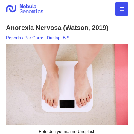
Ir
Men
para
o
princ
conteúdo
Anorexia Nervosa (Watson, 2019)
Reports
/ Por
Garrett Dunlap, B.S.
Foto de i yunmai no Unsplash