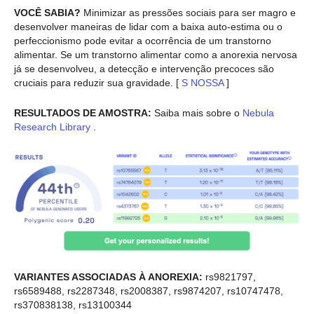
VOCÊ SABIA?
Minimizar as pressões sociais para ser magro e
desenvolver maneiras de lidar com a baixa auto-estima ou o
perfeccionismo pode evitar a ocorrência de um transtorno
alimentar. Se um transtorno alimentar como a anorexia nervosa
já se desenvolveu, a detecção e intervenção precoces são
cruciais para reduzir sua gravidade. [
S
NOSSA
]
RESULTADOS DE AMOSTRA:
Saiba mais sobre o
Nebula
Research Library
.
VARIANTES ASSOCIADAS À ANOREXIA:
rs9821797,
rs6589488, rs2287348, rs2008387, rs9874207, rs10747478,
rs370838138, rs13100344