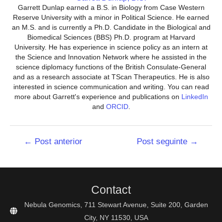
Garrett Dunlap earned a B.S. in Biology from Case Western
Reserve University with a minor in Political Science. He earned
an M.S. and is currently a Ph.D. Candidate in the Biological and
Biomedical Sciences (BBS) Ph.D. program at Harvard
University. He has experience in science policy as an intern at
the Science and Innovation Network where he assisted in the
science diplomacy functions of the British Consulate-General
and as a research associate at TScan Therapeutics. He is also
interested in science communication and writing. You can read
more about Garrett's experience and publications on
LinkedIn
and
ORCID
.
Navegação
←
Post anterior
Post seguinte
→
de
Post
Contact
Nebula Genomics, 711 Stewart Avenue, Suite 200, Garden
City, NY 11530, USA