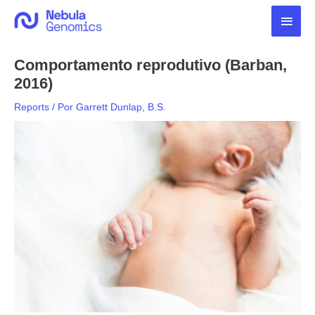
Ir
Men
para
o
princ
conteúdo
Comportamento reprodutivo (Barban,
2016)
Reports
/ Por
Garrett Dunlap, B.S.