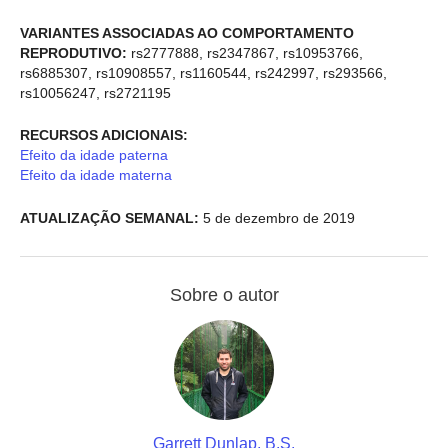
VARIANTES ASSOCIADAS AO COMPORTAMENTO
REPRODUTIVO:
rs2777888, rs2347867, rs10953766,
rs6885307, rs10908557, rs1160544, rs242997, rs293566,
rs10056247, rs2721195
RECURSOS ADICIONAIS:
Efeito da idade paterna
Efeito da idade materna
ATUALIZAÇÃO SEMANAL:
5 de dezembro de 2019
Sobre o autor
Garrett Dunlap, B.S.