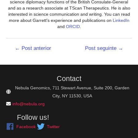
science diplomacy functions of the British Consulate-General
and as a research associate at TScan Therapeutics. He is also
interested in science communication and writing. You can read
more about Garrett's experience and publications on
LinkedIn
and
ORCID
.
Navegação
←
Post anterior
Post seguinte
→
de
Post
Contact
Nebula Genomics, 711 Stewart Avenue, Suite 200, Garden
City, NY 11530, USA
info@nebula.org
Follow us!
Facebook
Twitter