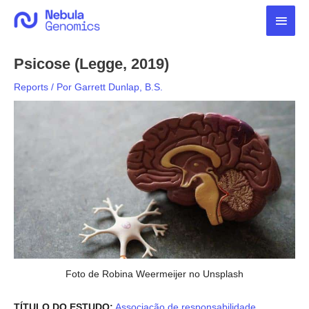
Ir
Men
para
o
princ
conteúdo
Psicose (Legge, 2019)
Reports
/ Por
Garrett Dunlap, B.S.
Foto de Robina Weermeijer no Unsplash
TÍTULO DO ESTUDO:
Associação de responsabilidade