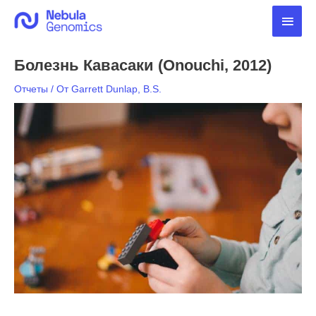
Перейти
Глав
к
содержимому
мен
Болезнь Кавасаки (Onouchi, 2012)
Отчеты
/ От
Garrett Dunlap, B.S.