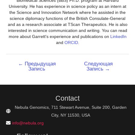
Biomedical Sciences (BBS) Ph.D. program at Harvard
University. He has experience in science policy as an intern at
the Science and Innovation Network where he assisted in the
science diplomacy functions of the British Consulate-General
and as a research associate at TScan Therapeutics. He is also
interested in science communication and writing. You can read
more about Garrett's experience and publications on
LinkedIn
and
ORCID
.
Навигация
←
Предыдущая
Следующая
Запись
Запись
→
по
записям
Contact
Nebula Genomics, 711 Stewart Avenue, Suite 200, Garden
City, NY 11530, USA
info@nebula.org