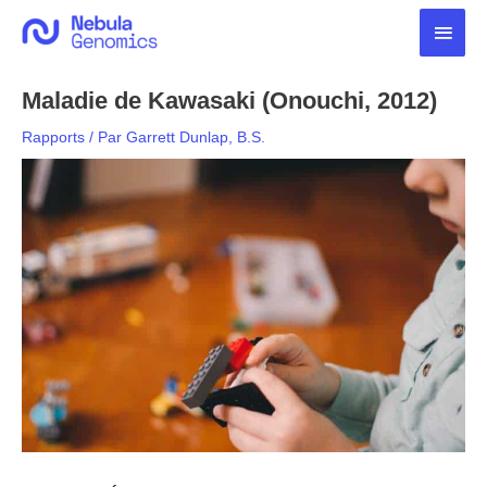
Aller
Men
au
contenu
princ
Maladie de Kawasaki (Onouchi, 2012)
Rapports
/ Par
Garrett Dunlap, B.S.