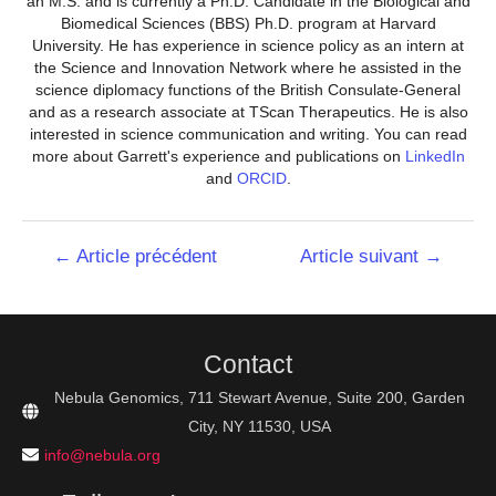
an M.S. and is currently a Ph.D. Candidate in the Biological and
Biomedical Sciences (BBS) Ph.D. program at Harvard
University. He has experience in science policy as an intern at
the Science and Innovation Network where he assisted in the
science diplomacy functions of the British Consulate-General
and as a research associate at TScan Therapeutics. He is also
interested in science communication and writing. You can read
more about Garrett's experience and publications on
LinkedIn
and
ORCID
.
Navigation
←
Article précédent
Article suivant
→
de
l’article
Contact
Nebula Genomics, 711 Stewart Avenue, Suite 200, Garden
City, NY 11530, USA
info@nebula.org