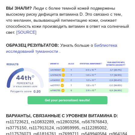
ВЫ ЗНАЛИ?
Люди с более темной кожей подвержены
высокому риску дефицита витамина D. Это связано с тем,
что меланин, вызывающий пигментацию кожи, снижает
способность кожи производить витамин в ответ на солнечный
свет.
[SOURCE]
ОБРАЗЕЦ РЕЗУЛЬТАТОВ:
Узнать больше о
Библиотека
исследований туманности
.
ВАРИАНТЫ, СВЯЗАННЫЕ С УРОВНЕМ ВИТАМИНА D:
rs11723621, rs10832289, rs12803256, rs567876843,
rs3775150, rs117913124, rs10859995, rs112285002,
rs117576073, rs61816761, rs7699711, rs549940584, rs964184,