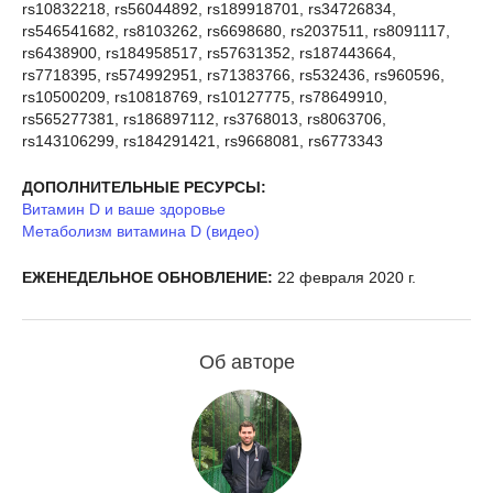
rs10832218, rs56044892, rs189918701, rs34726834,
rs546541682, rs8103262, rs6698680, rs2037511, rs8091117,
rs6438900, rs184958517, rs57631352, rs187443664,
rs7718395, rs574992951, rs71383766, rs532436, rs960596,
rs10500209, rs10818769, rs10127775, rs78649910,
rs565277381, rs186897112, rs3768013, rs8063706,
rs143106299, rs184291421, rs9668081, rs6773343
ДОПОЛНИТЕЛЬНЫЕ РЕСУРСЫ:
Витамин D и ваше здоровье
Метаболизм витамина D (видео)
ЕЖЕНЕДЕЛЬНОЕ ОБНОВЛЕНИЕ:
22 февраля 2020 г.
Об авторе