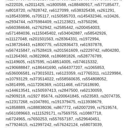
rs222026, rs2011425, rs1800588, rs188480917, rs577185477,
rs8018720, rs7828742, rs6127099, rs538325438, rs261291,
rs185433896, rs705117, rs150585703, rs145432346, rs10426,
rs2934744, rs375984409, rs12123821, rs3750296,
rs560384646, rs2762942, rs2585442, rs200454003,
rs571484036, rs115045402, rs534042887, rs58542926,
rs11127048, rs201501563, rs28364331, rs1972994,
rs138726443, rs1800775, rs532836473, rs61937878,
rs567415847, rs7528419, rs201561609, rs2229742, rs804280,
rs11264360, rs3822868, rs186881826, rs528776789,
rs1149605, rs157595, rs148514005, rs574615332,
rs190688847, rs186441690, rs564377207, rs1065853,
rs536006581, rs73015021, rs6123359, rs17765311, rs1229984,
rs10793129, rs373514022, rs558560635, rs554808052,
rs3814995, rs117206369, rs1011468, rs571618690,
rs144613541, rs150597413, rs2847500, rs62130059,
rs2909218, rs1927 85674, rs200641845, rs523583, rs2074735,
rs12317268, rs1047891, rs191379475, rs113938679,
rs1858889, rs188838036, rs867772, rs62007299, rs7519574,
rs561089663, rs111529171, rs7569755, rs10887718,
rs6724965, rs7650253, rs557657187, rs529640451,
rs77924615, rs12997242, rs576242124, rs58073039,