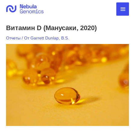
Перейти
Глав
к
содержимому
мен
Витамин D (Манусаки, 2020)
Отчеты
/ От
Garrett Dunlap, B.S.