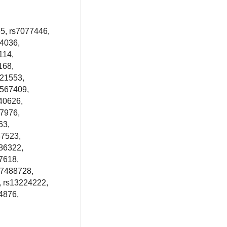
5, rs7077446,
24036,
114,
168,
221553,
4567409,
40626,
37976,
63,
87523,
86322,
7618,
17488728,
, rs13224222,
4876,