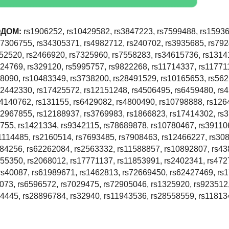
ОДОМ:
rs1906252, rs10429582, rs3847223, rs7599488, rs15936
s7306755, rs34305371, rs4982712, rs240702, rs3935685, rs79
52520, rs2466920, rs7325960, rs7558283, rs34615736, rs1314
24769, rs329120, rs5995757, rs9822268, rs11714337, rs11771
28090, rs10483349, rs3738200, rs28491529, rs10165653, rs56
12442330, rs17425572, rs12151248, rs4506495, rs6459480, rs
s4140762, rs131155, rs6429082, rs4800490, rs10798888, rs126
12967855, rs12188937, rs3769983, rs1866823, rs17414302, rs
755, rs1421334, rs9342115, rs78689878, rs10780467, rs39110
1114485, rs2160514, rs7693485, rs7908463, rs12466227, rs30
784256, rs62262084, rs2563332, rs11588857, rs10892807, rs43
455350, rs2068012, rs17771137, rs11853991, rs2402341, rs472
rs40087, rs61989671, rs1462813, rs72669450, rs62427469, rs
073, rs6596572, rs7029475, rs72905046, rs1325920, rs923512
84445, rs28896784, rs32940, rs11943536, rs28558559, rs11813