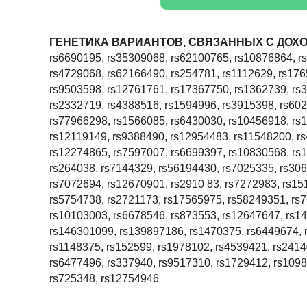
ГЕНЕТИКА ВАРИАНТОВ, СВЯЗАННЫХ С ДОХ
rs6690195, rs35309068, rs62100765, rs10876864, r
rs4729068, rs62166490, rs254781, rs1112629, rs176
rs9503598, rs12761761, rs17367750, rs1362739, rs3
rs2332719, rs4388516, rs1594996, rs3915398, rs60
rs77966298, rs1566085, rs6430030, rs10456918, rs
rs12119149, rs9388490, rs12954483, rs11548200, r
rs12274865, rs7597007, rs6699397, rs10830568, rs
rs264038, rs7144329, rs56194430, rs7025335, rs306
rs7072694, rs12670901, rs2910 83, rs7272983, rs15
rs5754738, rs2721173, rs17565975, rs58249351, rs
rs10103003, rs6678546, rs873553, rs12647647, rs1
rs146301099, rs139897186, rs1470375, rs6449674, 
rs1148375, rs152599, rs1978102, rs4539421, rs2414
rs6477496, rs337940, rs9517310, rs1729412, rs109
rs725348, rs12754946