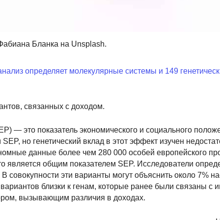
Фабиана Бланка на Unsplash.
ализ определяет молекулярные системы и 149 генетически
нтов, связанных с доходом.
P) — это показатель экономического и социального полож
SEP, но генетический вклад в этот эффект изучен недостат
номные данные более чем 280 000 особей европейского п
что является общим показателем SEP. Исследователи опред
 В совокупности эти варианты могут объяснить около 7% н
вариантов близки к генам, которые ранее были связаны с и
тором, вызывающим различия в доходах.