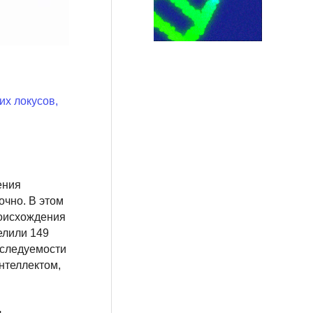
х локусов,
ения
очно. В этом
роисхождения
елили 149
аследуемости
нтеллектом,