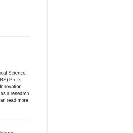
ical Science.
BBS) Ph.D.
 Innovation
 as a research
 can read more