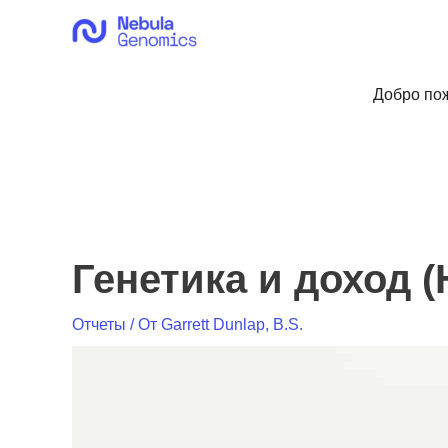
Перейти
к
содержимому
Добро пож
Генетика и доход (H
Отчеты
/ От
Garrett Dunlap, B.S.