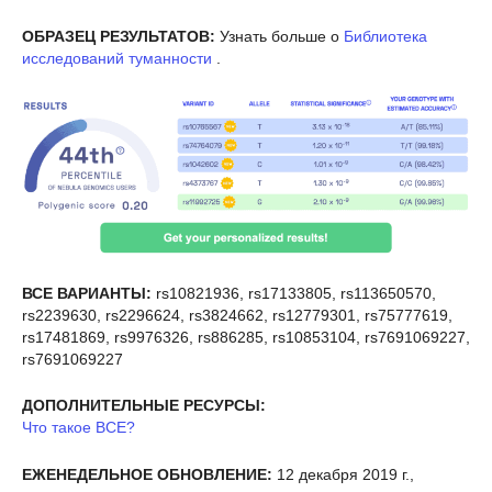
ОБРАЗЕЦ РЕЗУЛЬТАТОВ:
Узнать больше о
Библиотека
исследований туманности
.
ВСЕ ВАРИАНТЫ:
rs10821936, rs17133805, rs113650570,
rs2239630, rs2296624, rs3824662, rs12779301, rs75777619,
rs17481869, rs9976326, rs886285, rs10853104, rs7691069227,
rs7691069227
ДОПОЛНИТЕЛЬНЫЕ РЕСУРСЫ:
Что такое ВСЕ?
ЕЖЕНЕДЕЛЬНОЕ ОБНОВЛЕНИЕ:
12 декабря 2019 г.,