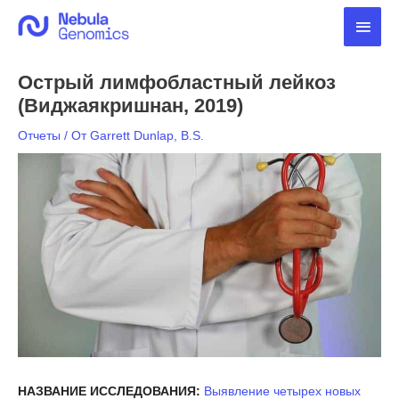
Перейти
Глав
к
содержимому
мен
Острый лимфобластный лейкоз
(Виджаякришнан, 2019)
Отчеты
/ От
Garrett Dunlap, B.S.
НАЗВАНИЕ ИССЛЕДОВАНИЯ:
Выявление четырех новых