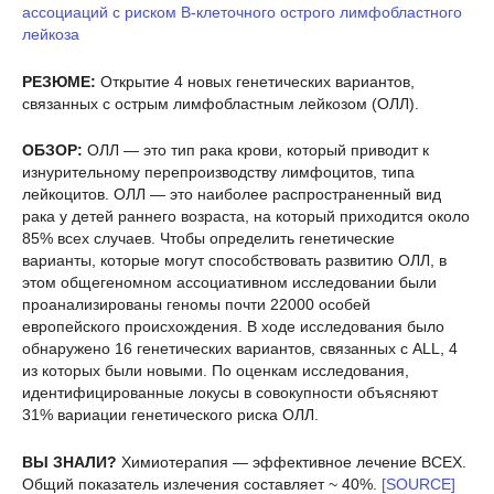
ассоциаций с риском В-клеточного острого лимфобластного
лейкоза
РЕЗЮМЕ:
Открытие 4 новых генетических вариантов,
связанных с острым лимфобластным лейкозом (ОЛЛ).
ОБЗОР:
ОЛЛ — это тип рака крови, который приводит к
изнурительному перепроизводству лимфоцитов, типа
лейкоцитов. ОЛЛ — это наиболее распространенный вид
рака у детей раннего возраста, на который приходится около
85% всех случаев. Чтобы определить генетические
варианты, которые могут способствовать развитию ОЛЛ, в
этом общегеномном ассоциативном исследовании были
проанализированы геномы почти 22000 особей
европейского происхождения. В ходе исследования было
обнаружено 16 генетических вариантов, связанных с ALL, 4
из которых были новыми. По оценкам исследования,
идентифицированные локусы в совокупности объясняют
31% вариации генетического риска ОЛЛ.
ВЫ ЗНАЛИ?
Химиотерапия — эффективное лечение ВСЕХ.
Общий показатель излечения составляет ~ 40%.
[SOURCE]