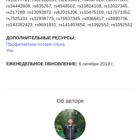
rs34442808, rs835267, rs4948502, rs10824108, rs12027345,
rs217289, rs13093972, rs62015206, rs10475169, rs17671352,
rs7525101, rs12938775, rs76837345, rs9366417, rs3890736,
rs143282422, rs9691831, rs141403654, rs1092552, rs1092552
ДОПОЛНИТЕЛЬНЫЕ РЕСУРСЫ:
Профилактика потери слуха
Ухо
ЕЖЕНЕДЕЛЬНОЕ ОБНОВЛЕНИЕ:
6 октября 2019 г.,
Об авторе