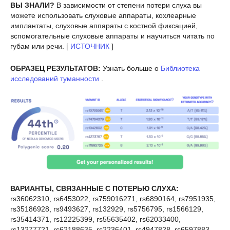
ВЫ ЗНАЛИ?
В зависимости от степени потери слуха вы
можете использовать слуховые аппараты, кохлеарные
имплантаты, слуховые аппараты с костной фиксацией,
вспомогательные слуховые аппараты и научиться читать по
губам или речи. [
ИСТОЧНИК
]
ОБРАЗЕЦ РЕЗУЛЬТАТОВ:
Узнать больше о
Библиотека
исследований туманности
.
ВАРИАНТЫ, СВЯЗАННЫЕ С ПОТЕРЬЮ СЛУХА:
rs36062310, rs6453022, rs759016271, rs6890164, rs7951935,
rs35186928, rs9493627, rs132929, rs5756795, rs1566129,
rs35414371, rs12225399, rs55635402, rs62033400,
rs13277721, rs62188635, rs2236401, rs4947828, rs6597883,