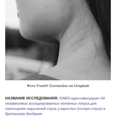
Фото Freshh Connection на Unsplash
НАЗВАНИЕ ИССЛЕДОВАНИЯ:
GWAS идентифицирует 44
независимых ассоциированных геномных локуса для
самооценки нарушений слуха у взрослых (потеря слуха) в
британском биобанке