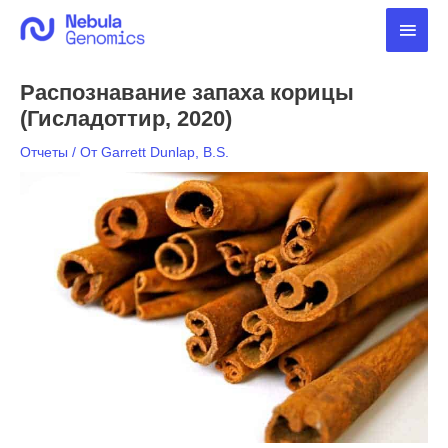
Перейти
Глав
к
содержимому
мен
Распознавание запаха корицы
(Гисладоттир, 2020)
Отчеты
/ От
Garrett Dunlap, B.S.