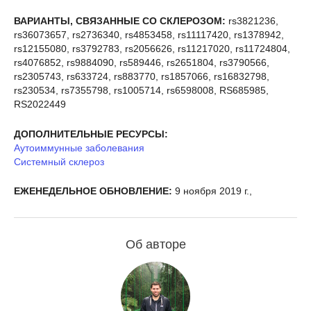
ВАРИАНТЫ, СВЯЗАННЫЕ СО СКЛЕРОЗОМ:
rs3821236,
rs36073657, rs2736340, rs4853458, rs11117420, rs1378942,
rs12155080, rs3792783, rs2056626, rs11217020, rs11724804,
rs4076852, rs9884090, rs589446, rs2651804, rs3790566,
rs2305743, rs633724, rs883770, rs1857066, rs16832798,
rs230534, rs7355798, rs1005714, rs6598008, RS685985,
RS2022449
ДОПОЛНИТЕЛЬНЫЕ РЕСУРСЫ:
Аутоиммунные заболевания
Системный склероз
ЕЖЕНЕДЕЛЬНОЕ ОБНОВЛЕНИЕ:
9 ноября 2019 г.,
Об авторе