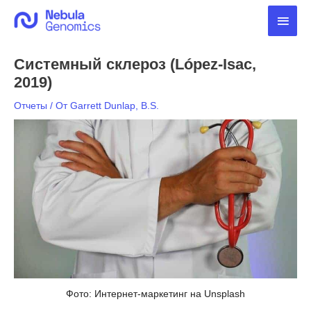
Перейти
Глав
к
содержимому
мен
Системный склероз (López-Isac,
2019)
Отчеты
/ От
Garrett Dunlap, B.S.
Фото: Интернет-маркетинг на Unsplash