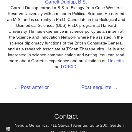
Garrett Dunlap, B.S.
Garrett Dunlap earned a B.S. in Biology from Case Western
Reserve University with a minor in Political Science. He earned
an M.S. and is currently a Ph.D. Candidate in the Biological and
Biomedical Sciences (BBS) Ph.D. program at Harvard
University. He has experience in science policy as an intern at
the Science and Innovation Network where he assisted in the
science diplomacy functions of the British Consulate-General
and as a research associate at TScan Therapeutics. He is also
interested in science communication and writing. You can read
more about Garrett's experience and publications on
LinkedIn
and
ORCID
.
Navegação
←
Post anterior
Post seguinte
→
de
Post
Contact
Nebula Genomics, 711 Stewart Avenue, Suite 200, Garden