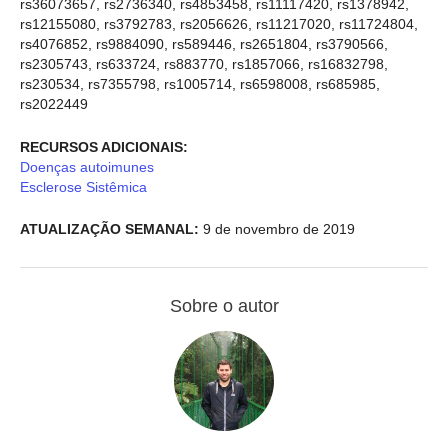
rs36073657, rs2736340, rs4853458, rs11117420, rs1378942,
rs12155080, rs3792783, rs2056626, rs11217020, rs11724804,
rs4076852, rs9884090, rs589446, rs2651804, rs3790566,
rs2305743, rs633724, rs883770, rs1857066, rs16832798,
rs230534, rs7355798, rs1005714, rs6598008, rs685985,
rs2022449
RECURSOS ADICIONAIS:
Doenças autoimunes
Esclerose Sistêmica
ATUALIZAÇÃO SEMANAL:
9 de novembro de 2019
Sobre o autor