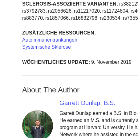
SCLEROSIS-ASSOZIIERTE VARIANTEN:
rs382123
rs3792783, rs2056626, rs11217020, rs11724804, rs4
rs883770, rs1857066, rs16832798, rs230534, rs735
ZUSÄTZLICHE RESSOURCEN:
Autoimmunerkrankungen
Systemische Sklerose
WÖCHENTLICHES UPDATE:
9. November 2019
About The Author
Garrett Dunlap, B.S.
Garrett Dunlap earned a B.S. in Bio
He earned an M.S. and is currently
program at Harvard University. He h
Network where he assisted in the sc