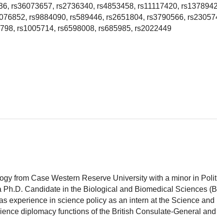
6, rs36073657, rs2736340, rs4853458, rs11117420, rs1378942
076852, rs9884090, rs589446, rs2651804, rs3790566, rs23057
5798, rs1005714, rs6598008, rs685985, rs2022449
logy from Case Western Reserve University with a minor in Polit
 a Ph.D. Candidate in the Biological and Biomedical Sciences (
as experience in science policy as an intern at the Science and
ience diplomacy functions of the British Consulate-General and