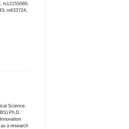
, rs12155080,
43, rs633724,
ical Science.
BBS) Ph.D.
 Innovation
 as a research