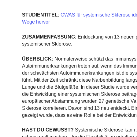
STUDIENTITEL:
GWAS für systemische Sklerose iden
Wege hervor
ZUSAMMENFASSUNG:
Entdeckung von 13 neuen g
systemischer Sklerose.
ÜBERBLICK:
Normalerweise schützt das Immunsyste
Autoimmunerkrankungen treten auf, wenn das Immunsy
der schwächsten Autoimmunerkrankungen ist die sys
führt. Mit der Zeit schränkt diese Narbenbildung lang
Lunge und die Blutgefäße. In dieser Studie wurde vers
die Entwicklung einer systemischen Sklerose beitra
europäischer Abstammung wurden 27 genetische Variant
Sklerose korrelieren. Davon sind 13 neu entdeckt. Ei
gezeigt wurde, dass es eine Rolle bei der Entwicklun
HAST DU GEWUSST?
Systemische Sklerose kann z
schmerzhaft machen. Um die Flexibilität zu erhalte