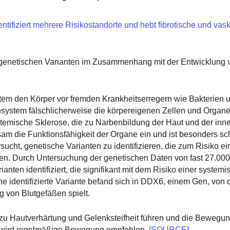
tifiziert mehrere Risikostandorte und hebt fibrotische und vas
enetischen Varianten im Zusammenhang mit der Entwicklung 
m den Körper vor fremden Krankheitserregern wie Bakterien u
stem fälschlicherweise die körpereigenen Zellen und Organe 
temische Sklerose, die zu Narbenbildung der Haut und der inn
sam die Funktionsfähigkeit der Organe ein und ist besonders sch
ucht, genetische Varianten zu identifizieren, die zum Risiko ei
gen. Durch Untersuchung der genetischen Daten von fast 27.00
en identifiziert, die signifikant mit dem Risiko einer systemi
ne identifizierte Variante befand sich in DDX6, einem Gen, von
g von Blutgefäßen spielt.
u Hautverhärtung und Gelenksteifheit führen und die Bewegu
n, wird regelmäßige Bewegung empfohlen.
[SOURCE]