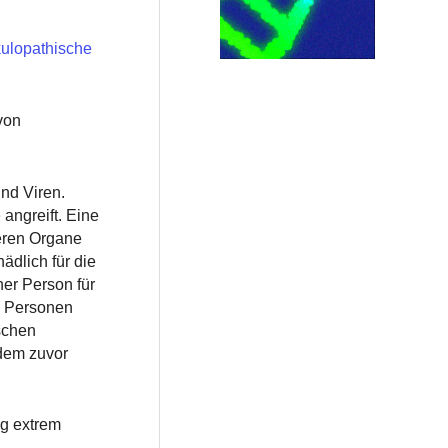
kulopathische
von
nd Viren.
angreift. Eine
eren Organe
ädlich für die
ner Person für
0 Personen
schen
 dem zuvor
ng extrem