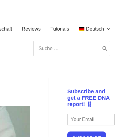
chaft
Reviews
Tutorials
Deutsch
Search
for:
Subscribe and
get a FREE DNA
report! 🧬