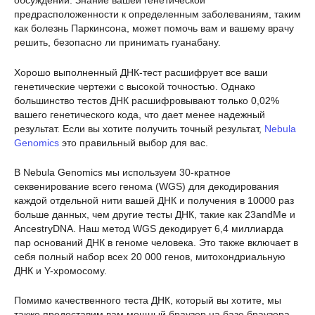
обсуждении. Знание вашей генетической
предрасположенности к определенным заболеваниям, таким
как болезнь Паркинсона, может помочь вам и вашему врачу
решить, безопасно ли принимать гуанабану.
Хорошо выполненный ДНК-тест расшифрует все ваши
генетические чертежи с высокой точностью. Однако
большинство тестов ДНК расшифровывают только 0,02%
вашего генетического кода, что дает менее надежный
результат. Если вы хотите получить точный результат,
Nebula
Genomics
это правильный выбор для вас.
В Nebula Genomics мы используем 30-кратное
секвенирование всего генома (WGS) для декодирования
каждой отдельной нити вашей ДНК и получения в 10000 раз
больше данных, чем другие тесты ДНК, такие как 23andMe и
AncestryDNA. Наш метод WGS декодирует 6,4 миллиарда
пар оснований ДНК в геноме человека. Это также включает в
себя полный набор всех 20 000 генов, митохондриальную
ДНК и Y-хромосому.
Помимо качественного теста ДНК, который вы хотите, мы
также предоставим вам мощный браузер на базе браузера.