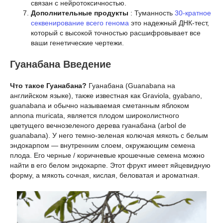
связан с нейротоксичностью.
Дополнительные продукты
: Туманность
30-кратное
секвенирование всего генома
это надежный ДНК-тест,
который с высокой точностью расшифровывает все
ваши генетические чертежи.
Гуанабана Введение
Что такое Гуанабана?
Гуанабана (Guanabana на
английском языке), также известная как Graviola, gyabano,
guanabana и обычно называемая сметанным яблоком
annona muricata, является плодом широколистного
цветущего вечнозеленого дерева гуанабана (arbol de
guanabana). У него темно-зеленая колючая мякоть с белым
эндокарпом — внутренним слоем, окружающим семена
плода. Его черные / коричневые крошечные семена можно
найти в его белом эндокарпе. Этот фрукт имеет яйцевидную
форму, а мякоть сочная, кислая, беловатая и ароматная.