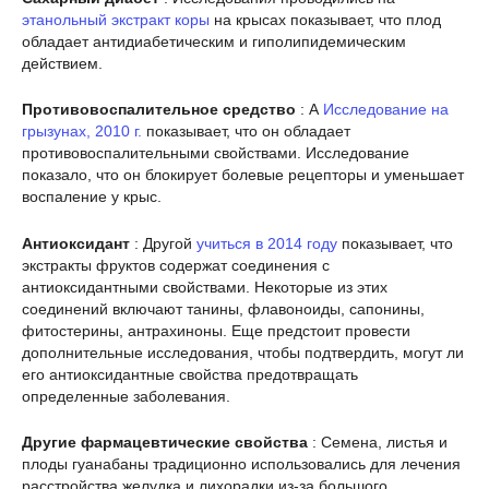
этанольный экстракт коры
на крысах показывает, что плод
обладает антидиабетическим и гиполипидемическим
действием.
Противовоспалительное средство
: А
Исследование на
грызунах, 2010 г.
показывает, что он обладает
противовоспалительными свойствами. Исследование
показало, что он блокирует болевые рецепторы и уменьшает
воспаление у крыс.
Антиоксидант
: Другой
учиться в 2014 году
показывает, что
экстракты фруктов содержат соединения с
антиоксидантными свойствами. Некоторые из этих
соединений включают танины, флавоноиды, сапонины,
фитостерины, антрахиноны. Еще предстоит провести
дополнительные исследования, чтобы подтвердить, могут ли
его антиоксидантные свойства предотвращать
определенные заболевания.
Другие фармацевтические свойства
: Семена, листья и
плоды гуанабаны традиционно использовались для лечения
расстройства желудка и лихорадки из-за большого