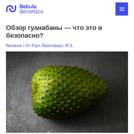
Перейти
Глав
к
содержимому
мен
Обзор гуанабаны — что это и
безопасно?
Reviews
/ От
Fiyin Ebemidayo, B.S.