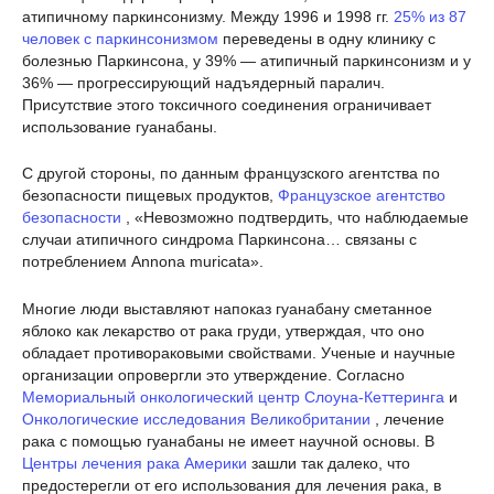
атипичному паркинсонизму. Между 1996 и 1998 гг.
25% из 87
человек с паркинсонизмом
переведены в одну клинику с
болезнью Паркинсона, у 39% — атипичный паркинсонизм и у
36% — прогрессирующий надъядерный паралич.
Присутствие этого токсичного соединения ограничивает
использование гуанабаны.
С другой стороны, по данным французского агентства по
безопасности пищевых продуктов,
Французское агентство
безопасности
, «Невозможно подтвердить, что наблюдаемые
случаи атипичного синдрома Паркинсона… связаны с
потреблением Annona muricata».
Многие люди выставляют напоказ гуанабану сметанное
яблоко как лекарство от рака груди, утверждая, что оно
обладает противораковыми свойствами. Ученые и научные
организации опровергли это утверждение. Согласно
Мемориальный онкологический центр Слоуна-Кеттеринга
и
Онкологические исследования Великобритании
, лечение
рака с помощью гуанабаны не имеет научной основы. В
Центры лечения рака Америки
зашли так далеко, что
предостерегли от его использования для лечения рака, в