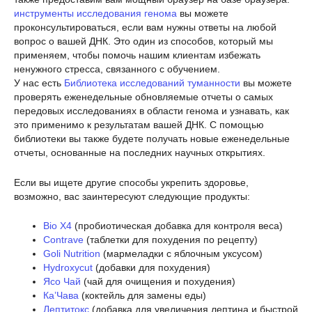
инструменты исследования генома
вы можете
проконсультироваться, если вам нужны ответы на любой
вопрос о вашей ДНК. Это один из способов, который мы
применяем, чтобы помочь нашим клиентам избежать
ненужного стресса, связанного с обучением.
У нас есть
Библиотека исследований туманности
вы можете
проверять еженедельные обновляемые отчеты о самых
передовых исследованиях в области генома и узнавать, как
это применимо к результатам вашей ДНК. С помощью
библиотеки вы также будете получать новые еженедельные
отчеты, основанные на последних научных открытиях.
Если вы ищете другие способы укрепить здоровье,
возможно, вас заинтересуют следующие продукты:
Bio X4
(пробиотическая добавка для контроля веса)
Contrave
(таблетки для похудения по рецепту)
Goli Nutrition
(мармеладки с яблочным уксусом)
Hydroxycut
(добавки для похудения)
Ясо Чай
(чай для очищения и похудения)
Ка’Чава
(коктейль для замены еды)
Лептитокс
(добавка для увеличения лептина и быстрой