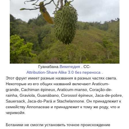
Гуанабана.
Википедия
. CC-
Attribution-Share Alike 3.0 без переноса
.
Этот фрукт имеет разные названия в разных частях света.
Некоторые из его общих названий включают Araticum-
grande, Cachiman épineux, Araticum-manso, Coração-de-
rainha, Graviola, Guanábano, Corossol épineux, Jaca-de-pobre,
Sauersack, Jaca-do-Pará и Stachelannone. Он принадлежит к
семейству Annonaceae и принадлежит к тому же роду, что и
черимойя.
Ботаники не смогли установить точное происхождение