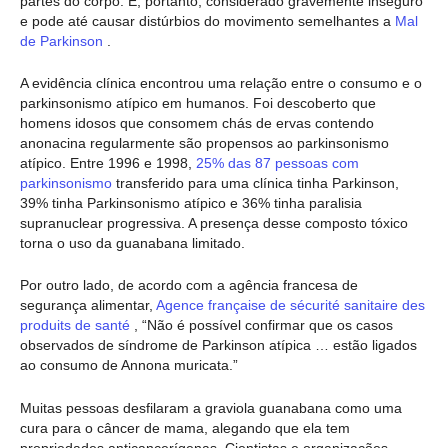
partes do corpo. É, portanto, considerado gravemente inseguro
e pode até causar distúrbios do movimento semelhantes a
Mal
de Parkinson
.
A evidência clínica encontrou uma relação entre o consumo e o
parkinsonismo atípico em humanos. Foi descoberto que
homens idosos que consomem chás de ervas contendo
anonacina regularmente são propensos ao parkinsonismo
atípico. Entre 1996 e 1998,
25% das 87 pessoas com
parkinsonismo
transferido para uma clínica tinha Parkinson,
39% tinha Parkinsonismo atípico e 36% tinha paralisia
supranuclear progressiva. A presença desse composto tóxico
torna o uso da guanabana limitado.
Por outro lado, de acordo com a agência francesa de
segurança alimentar,
Agence française de sécurité sanitaire des
produits de santé
, “Não é possível confirmar que os casos
observados de síndrome de Parkinson atípica … estão ligados
ao consumo de Annona muricata.”
Muitas pessoas desfilaram a graviola guanabana como uma
cura para o câncer de mama, alegando que ela tem
propriedades anticancerígenas. Cientistas e organizações