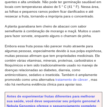
quentes e alta umidade. Não pode ter germinação saudável em
locais com temperaturas abaixo de 5 ° C (41 ° F). Nessa área,
as folhas e pequenos ramos podem ficar danificados e até
ressecar a fruta, tornando-a imprópria para o concentrado.
A planta guanabana tem cheiro de abacaxi com sabor
semelhante à combinação de morango e maçã. Muitos o usam
para fazer sorvete, enquanto alguns o chamam de pinha.
Embora essa fruta possa não parecer muito atraente para
algumas pessoas, especialmente devido à sua polpa espinhosa,
muitas pessoas afirmam que tem propriedades medicinais. Ele
contém várias vitaminas, minerais, proteínas, carboidratos e
fitoquímicos e tem sido tradicionalmente usado no manejo de
doenças relacionadas ao diabetes, diarreia, como
antimicrobiano, sedativo e inseticida. Também é amplamente
promovido como uma alternativa
tratamento de câncer
, mas
não há nenhuma evidência clínica para apoiar isso.
Antes de experimentar frutas diferentes para melhorar
sua saúde, você deve sequenciar seu próprio genoma! A
Nebula Genomics oferece o sequenciamento completo