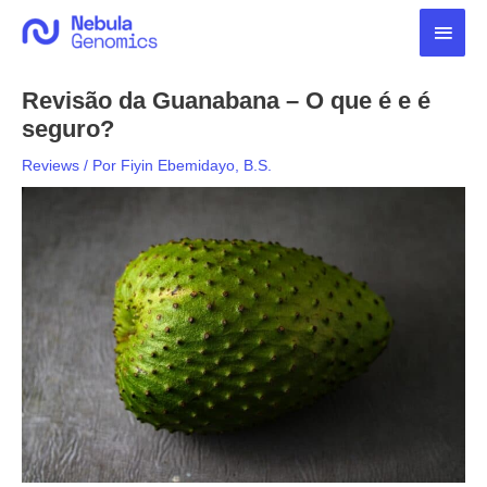
Ir
Men
para
o
princ
conteúdo
Revisão da Guanabana – O que é e é
seguro?
Reviews
/ Por
Fiyin Ebemidayo, B.S.