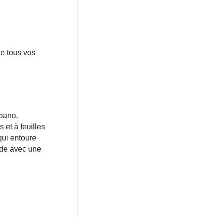
de tous vos
bano,
 et à feuilles
qui entoure
oïde avec une