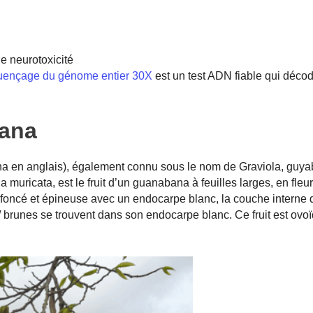
ne neurotoxicité
ençage du génome entier 30X
est un test ADN fiable qui déco
bana
en anglais), également connu sous le nom de Graviola, guya
icata, est le fruit d’un guanabana à feuilles larges, en fleurs
t foncé et épineuse avec un endocarpe blanc, la couche interne 
 / brunes se trouvent dans son endocarpe blanc. Ce fruit est ov