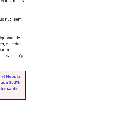
et les petites
 l’utilisent
piquante, de
es, glucides
iarrhée,
r
, mais il n’y
me! Nebula
écode 100%
tre santé