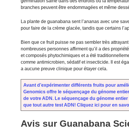
germination saine dans des endroits où la température e
branches peuvent être endommagées et même desséche
La plante de guanabana sent l’ananas avec une saveu
pour faire de la crème glacée, tandis que certains l’
Bien que ce fruit puisse ne pas sembler très attrayant
nombreuses personnes affirment qu’il a des propriétés
et composés phytochimiques et a été traditionnellemen
comme antimicrobien, sédatif et insecticide. Il est 
a aucune preuve clinique pour étayer cela.
Avant d’expérimenter différents fruits pour amé
Genomics offre le séquençage du génome entier 
de votre ADN. Le séquençage du génome entier v
que tout autre test ADN! Cliquez ici pour en savo
Avis sur Guanabana Sci