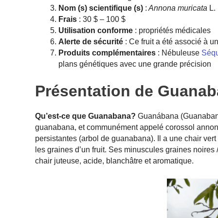
Nom (s) scientifique (s)
:
Annona muricata
L.
Frais
: 30 $ – 100 $
Utilisation conforme
: propriétés médicales
Alerte de sécurité
: Ce fruit a été associé à u
Produits complémentaires
: Nébuleuse
Séqu
plans génétiques avec une grande précision
Présentation de Guana
Qu’est-ce que Guanabana?
Guanábana (Guanabana 
guanabana, et communément appelé corossol annona mur
persistantes (arbol de guanabana). Il a une chair ver
les graines d’un fruit. Ses minuscules graines noires
chair juteuse, acide, blanchâtre et aromatique.