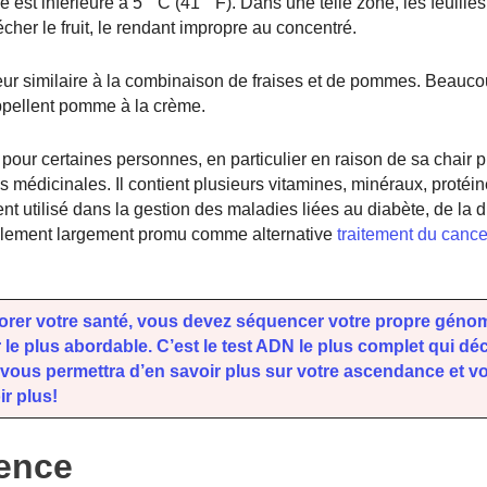
st inférieure à 5 ° C (41 ° F). Dans une telle zone, les feuilles 
r le fruit, le rendant impropre au concentré.
r similaire à la combinaison de fraises et de pommes. Beaucoup
appellent pomme à la crème.
 pour certaines personnes, en particulier en raison de sa chair 
 médicinales. Il contient plusieurs vitamines, minéraux, protéin
t utilisé dans la gestion des maladies liées au diabète, de la d
également largement promu comme alternative
traitement du cance
liorer votre santé, vous devez séquencer votre propre géno
le plus abordable. C’est le test ADN le plus complet qui d
ous permettra d’en savoir plus sur votre ascendance et vo
ir plus!
ence