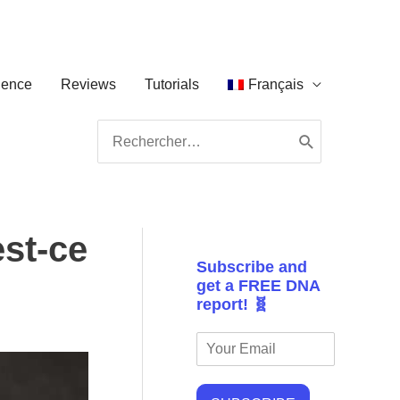
ience
Reviews
Tutorials
Français
Search
for:
st-ce
Subscribe and
get a FREE DNA
report! 🧬