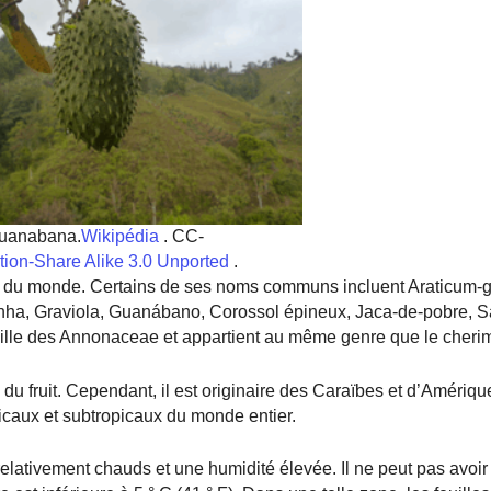
uanabana.
Wikipédia
. CC-
ution-Share Alike 3.0 Unported
.
ties du monde. Certains de ses noms communs incluent Araticum-
ha, Graviola, Guanábano, Corossol épineux, Jaca-de-pobre, S
amille des Annonaceae et appartient au même genre que le cheri
du fruit. Cependant, il est originaire des Caraïbes et d’Amérique
picaux et subtropicaux du monde entier.
relativement chauds et une humidité élevée. Il ne peut pas avoir