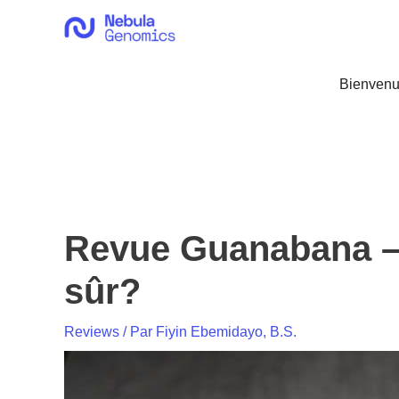
Aller
au
contenu
Bienvenu
Revue Guanabana – Q
sûr?
Reviews
/ Par
Fiyin Ebemidayo, B.S.