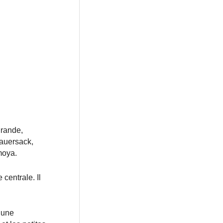
grande,
auersack,
moya.
 centrale. Il
 une