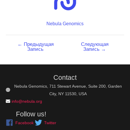
Nebula Genomics
Навигация
←
Предыдущая
Следующая
Запись
Запись
→
по
записям
Contact
Nebula Genomics, 711 Stewart Avenue, Suite 200, Garden
City, NY 11530, USA
info@nebula.org
Follow us!
Facebook
Twitter