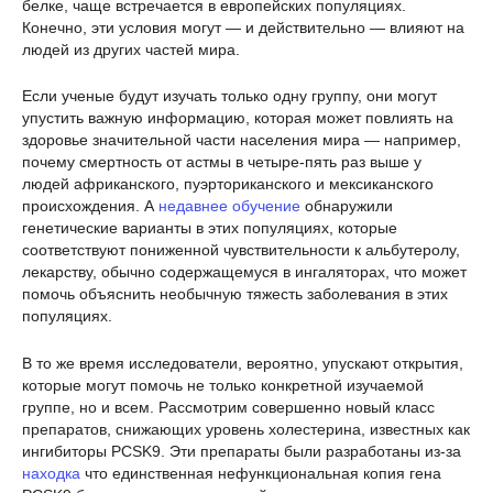
белке, чаще встречается в европейских популяциях.
Конечно, эти условия могут — и действительно — влияют на
людей из других частей мира.
Если ученые будут изучать только одну группу, они могут
упустить важную информацию, которая может повлиять на
здоровье значительной части населения мира — например,
почему смертность от астмы в четыре-пять раз выше у
людей африканского, пуэрториканского и мексиканского
происхождения. А
недавнее обучение
обнаружили
генетические варианты в этих популяциях, которые
соответствуют пониженной чувствительности к альбутеролу,
лекарству, обычно содержащемуся в ингаляторах, что может
помочь объяснить необычную тяжесть заболевания в этих
популяциях.
В то же время исследователи, вероятно, упускают открытия,
которые могут помочь не только конкретной изучаемой
группе, но и всем. Рассмотрим совершенно новый класс
препаратов, снижающих уровень холестерина, известных как
ингибиторы PCSK9. Эти препараты были разработаны из-за
находка
что единственная нефункциональная копия гена