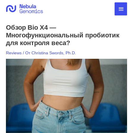
Перейти
Глав
к
содержимому
мен
Обзор Bio X4 —
Многофункциональный пробиотик
для контроля веса?
Reviews
/ От
Christina Swords, Ph.D.