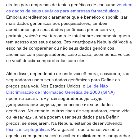
diretos para empresas de testes genéticos de consumo
vendem
os dados de seus usuários para empresas farmacêuticas
.
Embora acreditemos claramente que é benéfico disponibilizar
mais dados genômicos aos pesquisadores, também
acreditamos que seus dados genômicos pertencem vê,
portanto, voiceê deve tercontrole total sobre exatamente quem
tem acesso aos seus dados. Это платформа Nebula dá Você a
escolha de comparehar ou não seus dados genômicos
anônimos com pesquisadores, caso a caso, ecompensa voiceê
se você decidir comparehá-los com eles.
Além disso, dependendo de onde voiceê mora, возможно, как
seguradoras usem seus dados genômicos para Definir os
preços para voê. Nos Estados Unidos, o
Lei de Não
Discriminação de Informação Genética de 2008 (GINA)
препятствовать тому, как seguradoras де сауде
дискриминации индивидов на основе их seus dados
genéticos. No entanto, outros tipos de seguradoras, como vida
ou инвалиды, ainda podem usar seus dados para Definir
preços, se desejarem. Na Nebula, estamos desenvolvendo
técnicas criptográficas
Para garantir que apenas voiceê e
aqueles com quem voiceê escolher explicitamente comparehar