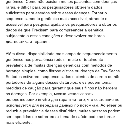
genômico. Como não existem muitos pacientes com doenças
raras, é diffícil para os pesquisadores obterem dados
suficientes para estudos sobre essas doenças. Tornar o
sequenceciamento genômico mais acessível, atraente e
acessível para pesquisa ajudará os pesquisadores a obter os
dados de que Precisam para compreender a genética
subjacente a essas condições e desenvolver melhores
диагностика и терапия.
Além disso, disponibilidade mais ampa de sequenceciamento
genômico nos pervalência reduzir muito or totalmente
prevalência de muitas doenças genéticas com métodos de
herança simples, como fibrose cística ou doença de Tay-Sachs.
Se todos estiverem sequenceciados e cientes de serem ou não
portadores de alguns desses distúrbios, eles podem tomar
medidas de caução para garantir que seus filhos não herdem
as doenças. Por exemplo, можно использовать
оплодотворение in vitro для гарантии того, что состояние не
используется для передачи данных по потомкам. Ao ellear ou
reduzir a prevalência desses distúrbios, muitas pessoas podem
ser impedidas de sofrer eo sistema de saúde pode se tornar
mais eficiente.