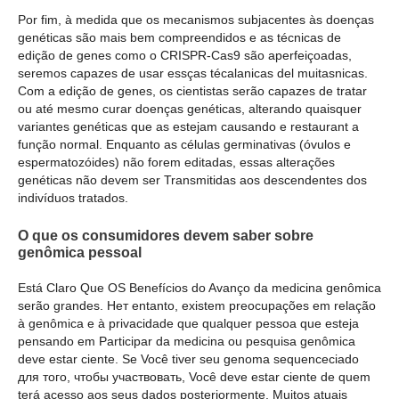
Por fim, à medida que os mecanismos subjacentes às doenças
genéticas são mais bem compreendidos e as técnicas de
edição de genes como o CRISPR-Cas9 são aperfeiçoadas,
seremos capazes de usar essças técalanicas del muitasnicas.
Com a edição de genes, os cientistas serão capazes de tratar
ou até mesmo curar doenças genéticas, alterando quaisquer
variantes genéticas que as estejam causando e restaurant a
função normal. Enquanto as células germinativas (óvulos e
espermatozóides) não forem editadas, essas alterações
genéticas não devem ser Transmitidas aos descendentes dos
indivíduos tratados.
O que os consumidores devem saber sobre
genômica pessoal
Está Claro Que OS Benefícios do Avanço da medicina genômica
serão grandes. Нет entanto, existem preocupações em relação
à genômica e à privacidade que qualquer pessoa que esteja
pensando em Participar da medicina ou pesquisa genômica
deve estar ciente. Se Você tiver seu genoma sequenceciado
для того, чтобы участвовать, Você deve estar ciente de quem
terá acesso aos seus dados posteriormente. Muitos atuais