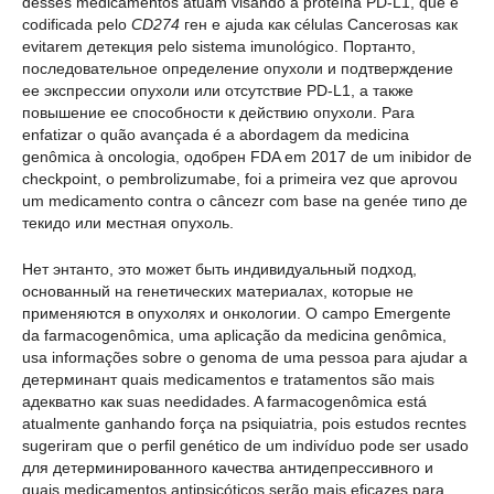
desses medicamentos atuam visando a proteína PD-L1, que é
codificada pelo
CD274
ген е ajuda как células Cancerosas как
evitarem детекция pelo sistema imunológico. Портанто,
последовательное определение опухоли и подтверждение
ее экспрессии опухоли или отсутствие PD-L1, а также
повышение ее способности к действию опухоли. Para
enfatizar o quão avançada é a abordagem da medicina
genômica à oncologia, одобрен FDA em 2017 de um inibidor de
checkpoint, o pembrolizumabe, foi a primeira vez que aprovou
um medicamento contra o câncezr com base na genée типо де
текидо или местная опухоль.
Нет энтанто, это может быть индивидуальный подход,
основанный на генетических материалах, которые не
применяются в опухолях и онкологии. O campo Emergente
da farmacogenômica, uma aplicação da medicina genômica,
usa informações sobre o genoma de uma pessoa para ajudar a
детерминант quais medicamentos e tratamentos são mais
адекватно как suas needidades. A farmacogenômica está
atualmente ganhando força na psiquiatria, pois estudos recntes
sugeriram que o perfil genético de um indivíduo pode ser usado
для детерминированного качества антидепрессивного и
quais medicamentos antipsicóticos serão mais eficazes para