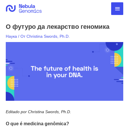
Перейти
Глав
к
содержимому
мен
О футуро да лекарство геномика
Наука
/ От
Christina Swords, Ph.D.
Editado por Christina Swords, Ph.D.
O que é medicina genômica?