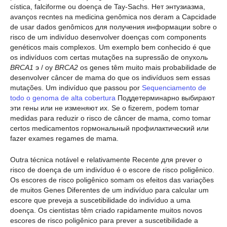
cística, falciforme ou doença de Tay-Sachs. Нет энтузиазма,
avanços recntes na medicina genômica nos deram a Capcidade
de usar dados genômicos для получения информации sobre o
risco de um indivíduo desenvolver doenças com components
genéticos mais complexos. Um exemplo bem conhecido é que
os indivíduos com certas mutações na supressão de опухоль
BRCA1
э / оу
BRCA2
os genes têm muito mais probabilidade de
desenvolver câncer de mama do que os indivíduos sem essas
mutações. Um indivíduo que passou por
Sequenciamento de
todo o genoma de alta cobertura
Поддетерминарно выбирают
эти гены или не изменяют их. Se o fizerem, podem tomar
medidas para reduzir o risco de câncer de mama, como tomar
certos medicamentos гормональный профилактический или
fazer exames regames de mama.
Outra técnica notável e relativamente Recente для prever o
risco de doença de um indivíduo é o escore de risco poligênico.
Os escores de risco poligênico somam os efeitos das variações
de muitos Genes Diferentes de um indivíduo para calcular um
escore que preveja a suscetibilidade do indivíduo a uma
doença. Os cientistas têm criado rapidamente muitos novos
escores de risco poligênico para prever a suscetibilidade a