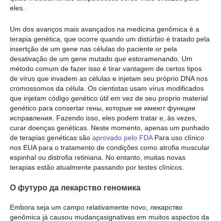
eles.
Um dos avanços mais avançados na medicina genômica é a
terapia genética, que ocorre quando um distúrbio é tratado pela
insertção de um gene nas células do paciente or pela
desativação de um gene mutado que estoramenando. Um
método comum de fazer isso é tirar vantagem de certos tipos
de vírus que invadem as células e injetam seu próprio DNA nos
cromossomos da célula. Os cientistas usam vírus modificados
que injetam código genético útil em vez de seu proprio material
genético para consertar гены, которые не имеют функции
исправления. Fazendo isso, eles podem tratar e, às vezes,
curar doenças genéticas. Neste momento, apenas um punhado
de terapias genéticas são
aprovado pelo FDA
Para uso clínico
nos EUA para o tratamento de condições como atrofia muscular
espinhal ou distrofia retiniana. No entanto, muitas novas
terapias estão atualmente passando por testes clínicos.
О футуро да лекарство геномика
Embora seja um campo relativamente novo, лекарство
genômica já causou mudançasignativas em muitos aspectos da