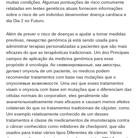
muitas condições. Algumas pontuações de risco comumente
relatadas em testes genéticos atuais fornecem informações
sobre o risco de um indivíduo desenvolver doença cardíaca e
dia Dia 2 no Futuro.
Além de prever o risco de doenças e ajudar a tomar medidas
prevtivas, лекарство genômica já está sendo usada para
administrar terapias personalizadas a pacientes que são mais
eficazes do que as terapêuticas tradicionais. Um dos Principais
campos de aplicação da medicina genômica para esse
propósito é oncologia. Ao секвенированные, как амостры,
делают опухоль de um paciente, os medicos podem
recomendar tratamentos com base nas mutações que o
опухолевые возможности. Uma vez que esses tratamentos
visam o опухоль com base em mutações que o diferenciam das
células normais do corporation, eles geralmente são
значительноativamente mais eficazes e causam menos efeitos
colaterais do que os tratamentos tradicionais de câçioter, como.
Um exemplo relativamente conhecido de um desses
tratamentos é classe de medicamentos de imunoterapia contra
o câncer conhecidos como inibidores de checkpoint, que são
usados para tratar vários tipos Diferentes de câncer. Vários