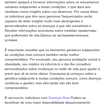
também ajudará a fornecer informações sobre os mecanismos
celulares subjacentes a essas condições, o que dará aos
cientistas novos insights sobre cuo desenvos. Por causa disso,
os indivíduos que têm seus genomas Sequenciados serão
capazes de obter insights muito mais abrangentes e
personalizados sobre as doenças a que são suscetíveis e
Receber informações acionáveis sobre medidas превентивы
que podemutes de rela Шансы на экспериментальные
условия.
É importante ressaltar que os elementos genéticos subjacentes
às condições mais comuns também serão melhor
compreendidos. Por excemplo, seu genoma predispõe voiceê à
obesidade, seu médico irá informá-lo e dar-lhe conselhos
personalizados sobre mudanças no estilo de vida para ajudar a
previr que vê se torne obeso. A pesquisa já começou sobre a
genética subjacente a muitas condições comuns, como doenças
cardíacas e диабет, mas eles ainda não são bem
compreendidos.
В частности, indivíduos com
Doenças Rras
Podem se
beneficiar de uma maior disponibilidade dequenciamento