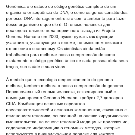
Genômica é o estudo do código genético complete de um
organismo or sequência de DNA, e como os genes constituídos
por esse DNA interragem entre si e com o ambiente para fazer
desse organismo o que ele é. О геноме человека для
последовательного пела первичного вывода из Projeto
Genoma Humano em 2003, нужно думать как функции
участников, участвующих в геноме, не имеющем никакого
отношения к составному. Os cientistas ainda estão
trabalhando para melhorar nossa compreensão de como
exatamente o código genético único de cada pessoa afeta seus
traços, sua saúde e suas vidas.
À medida que a tecnologia dequenciamento do genoma
melhora, também melhora a nossa compreensão do genoma.
Первоначальный генома человека, секвенированный с
помощью проекта Genoma Humano, требует 2,7 долларов
США. Комбинация основных вариантов
последовательностей и основных компонентов, связанных с
изменением геномики, основанной на оценке хирургического
вмешательства, на основе геномной медицины: приложение,
содержащее информацию о геномных методах, которые
используются в индивидуальном порядке для каждого