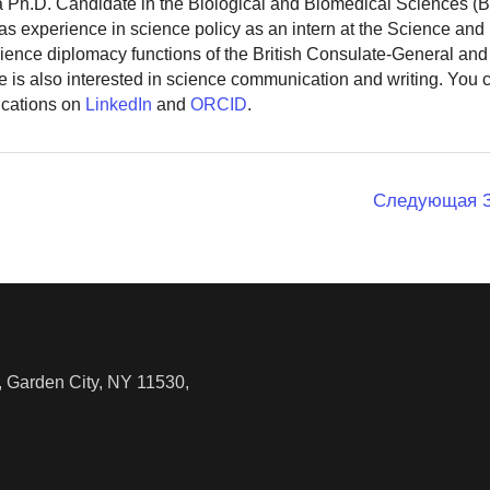
 a Ph.D. Candidate in the Biological and Biomedical Sciences (
as experience in science policy as an intern at the Science and
ience diplomacy functions of the British Consulate-General and
 is also interested in science communication and writing. You
ications on
LinkedIn
and
ORCID
.
Следующая 
 Garden City, NY 11530,