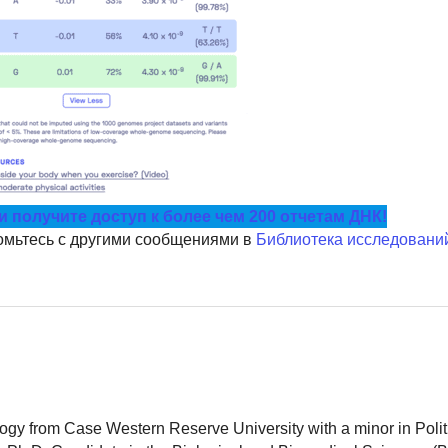
 получите доступ к более чем 200 отчетам ДНК!
омьтесь с другими сообщениями в
Библиотека исследовани
logy from Case Western Reserve University with a minor in Polit