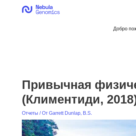
Перейти
к
содержимому
Добро пож
Привычная физиче
(Климентиди, 2018
Отчеты
/ От
Garrett Dunlap, B.S.