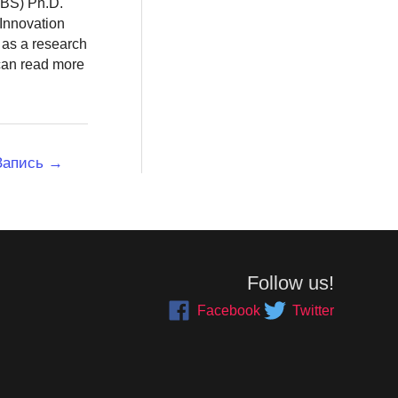
BBS) Ph.D.
 Innovation
 as a research
 can read more
Запись
→
Follow us!
Facebook
Twitter