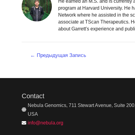
He earned an M.S. and is currently
program at Harvard University. He h
Network where he assisted in the sc
associate at TScan Therapeutics. He
about Garrett's experience and publ
Навигация
←
Предыдущая Запись
по
записям
Contact
Nebula Genomics, 711 Stewart Avenue, Suite 200,
USA
info@nebula.org