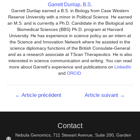
Garrett Dunlap, B.S.
Garrett Dunlap earned a B.S. in Biology from Case Western
Reserve University with a minor in Political Science. He earned
an M.S. and is currently a Ph.D. Candidate in the Biological and
Biomedical Sciences (BBS) Ph.D. program at Harvard
University. He has experience in science policy as an intern at
the Science and Innovation Network where he assisted in the
science diplomacy functions of the British Consulate-General
and as a research associate at TScan Therapeutics. He is also
interested in science communication and writing. You can read
more about Garrett's experience and publications on
LinkedIn
and
ORCID
.
Navigation
←
Article précédent
Article suivant
→
de
l’article
Contact
Nebula Genomics, 711 Stewart Avenue, Suite 200, Garden