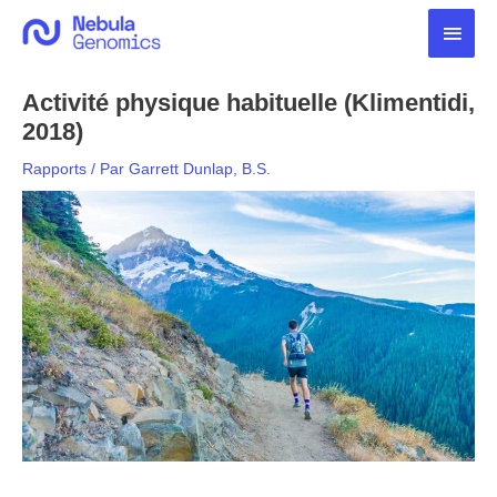
Aller
Men
au
contenu
princ
Activité physique habituelle (Klimentidi,
2018)
Rapports
/ Par
Garrett Dunlap, B.S.