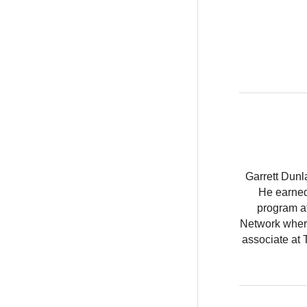
Garrett Dunl
He earned
program at
Network where
associate at 