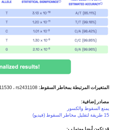
المتغيرات المرتبطة بمخاطر السقوط:
rs2709062 ، rs2111530 ، rs2431108
مصادر إضافية:
يمنع السقوط والكسور
15 طريقة لتقليل مخاطر السقوط (فيديو)
قد تكون أيضا مهتما ب: