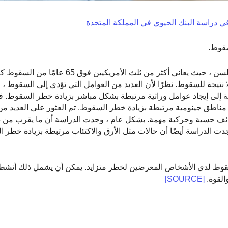
دراسة البنك الحيوي في المملكة المتحدة
السقوط هو السبب الرئيسي للإصابة بين كبار السن ، حيث يعاني أكثر من ثلث
عض الإصابات ، مثل كسور الورك ، يحدث ما يصل إلى 90٪ نتيجة للسقوط. نظرًا لأن العديد من العوامل التي تؤدي إلى ال
ة إلى إيجاد عوامل وراثية مرتبطة بشكل مباشر بزيادة خطر السقوط.
ينومات أكثر من 450.000 فرد من أصل أوروبي وحددت 3 مناطق جينومية مرتبطة بزيادة خطر السقوط. تم العثور على 
 الدراسة أيضًا أن حالات مثل الأرق والاكتئاب مرتبطة بزيادة خطر 
سقوط لدى الأشخاص المعرضين لخطر متزايد. يمكن أن يشمل ذلك أنش
القوة.
[SOURCE]