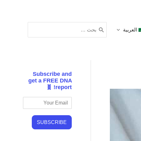
البحث
العربية
عن:
Subscribe and
get a FREE DNA
report! 🧬
SUBSCRIBE