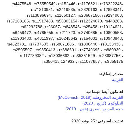
rs4475548، rs75550549، rs152446، rs1176321، rs73222243،
rs71313931، rs2419835، rs2320163، rs12898341،
rs113896694، rs11650127، rs28667150، rs9294963،
rs57168185، rs11917483، rs56303154، rs12324079، rs448203،
rs62292788، rs96067، rs848546، rs25458، rs10124621،
rs6459472، rs4785955، rs7211723، rs3740685، rs10800558،
rs11903480، rs4311997، rs10245642، rs154001، rs10943848،
rs4623781، rs7737693 ، rs58671886 ، rs1800440 ، rs8133436 ،
rs2505507 ، rs9350413 ، rs688601 ، rs7749695 ، rs880930 ،
rs117789382 ، rs13036662 ، rs35351529 ، rs28687756 ،
rs350413 124932 ، rs11077857 ، rs9855175
مصادر إضافية:
القرنية
قد تكون أيضا مهتما ب:
القرنية المخروطية (McComish، 2019)
الجلوكوما (كريج ، 2020)
حجم القرص البصري (هون ، 2019)
تحديث اسبوعي:
25 يونيو 2020