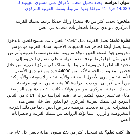
عنوان الدراسة:
يحدد تحليل متعدد الأعراق على مستوى الجينوم لـ
44،039 فردًا 41 موقعًا جديدًا مرتبطًا بسمك القرنية المركزي
ملخص:
تحديد أكثر من 40 متغيرًا وراثيًا جديدًا يرتبط بسمك القرنية
المركزي ، والذي يرتبط باضطرابات متعددة في العين.
نظرة عامة:
تعمل القرنية مثل “نافذة” للعين ، مما يسمح للضوء بالدخول
بينما يعمل أيضًا كحاجز ضد المهيجات الأجنبية. سمك القرنية هو مؤشر
مدروس جيدًا لصحة العين ، وقد تم ربط انخفاض سمك القرنية بأمراض
العين مثل الجلوكوما. تهدف هذه الدراسة على مستوى الجينوم إلى
تحديد المناطق الجينومية المرتبطة بالسماكة في مركز القرنية. من خلال
فحص المعلومات الجينية لأكثر من 44000 فرد من غير ذوي الأصول
الأسبانية من ذوي الأصول البيضاء ، والأسبانية ، والآسيوية ، والأمريكية
من أصل أفريقي ، وجدت الدراسة 98 منطقة من الجينوم مرتبطة
بسمك القرنية المركزي. من بين هؤلاء ، كانت 41 جديدة لهذه الدراسة.
معًا ، قد تفسر جميع المتغيرات في هذه الدراسة حوالي 14 ٪ من التباين
الفردي في سمك القرنية المركزي. تم العثور أيضًا على بعض هذه
المتغيرات التي تم تحديدها مرتبطة بأمراض العين ، بما في ذلك القرنية
المخروطية والزرق ، مما يؤكد الروابط بين سمك القرنية واضطرابات
العين.
هل كنت تعلم؟
يتم تسجيل أكثر من 2.5 مليون إصابة بالعين كل عام في