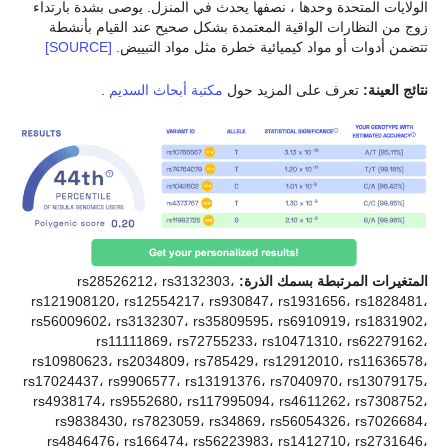
الولايات المتحدة وحدها ، نصفها يحدث في المنزل. يوصى بشدة بارتداء
زوج من النظارات الواقية المعتمدة بشكل صحيح عند القيام بأنشطة
تتضمن أدوات أو مواد كيميائية خطرة مثل مواد التبييض.
[SOURCE]
نتائج العينة:
تعرف على المزيد حول
مكتبة أبحاث السديم
.
المتغيرات المرتبطة بسمك الذرة:
rs28526212، rs3132303،
rs121908120، rs12554217، rs930847، rs1931656، rs1828481،
rs56009602، rs3132307، rs35809595، rs6910919، rs1831902،
rs11111869، rs72755233، rs10471310، rs62279162،
rs10980623، rs2034809، rs785429، rs12912010، rs11636578،
rs17024437، rs9906577، rs13191376، rs7040970، rs13079175،
rs4938174، rs9552680، rs117995094، rs4611262، rs7308752،
rs9838430، rs7823059، rs34869، rs56054326، rs7026684،
rs4846476، rs166474، rs56223983، rs1412710، rs2731646،