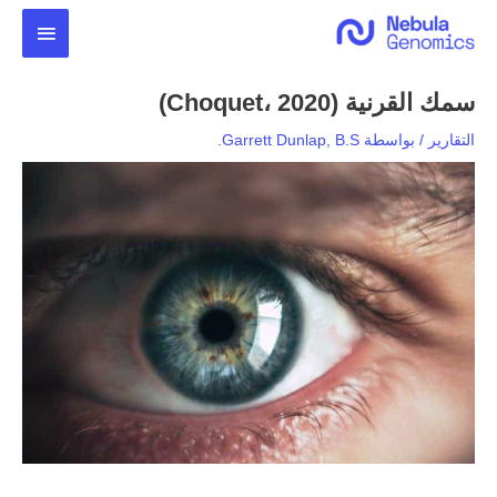
خطي
القائمة
لى
لمحتوى
الرئيس
سمك القرنية (Choquet، 2020)
التقارير
/ بواسطة
Garrett Dunlap, B.S.