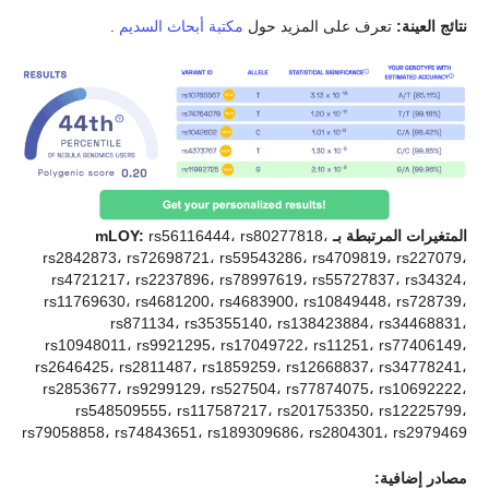
نتائج العينة:
تعرف على المزيد حول
مكتبة أبحاث السديم
.
المتغيرات المرتبطة بـ mLOY:
rs56116444، rs80277818،
rs2842873، rs72698721، rs59543286، rs4709819، rs227079،
rs4721217، rs2237896، rs78997619، rs55727837، rs34324،
rs11769630، rs4681200، rs4683900، rs10849448، rs728739،
rs871134، rs35355140، rs138423884، rs34468831،
rs10948011، rs9921295، rs17049722، rs11251، rs77406149،
rs2646425، rs2811487، rs1859259، rs12668837، rs34778241،
rs2853677، rs9299129، rs527504، rs77874075، rs10692222،
rs548509555، rs117587217، rs201753350، rs12225799،
rs79058858، rs74843651، rs189309686، rs2804301، rs2979469
مصادر إضافية: