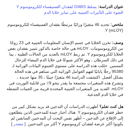
عنوان الدراسة:
يسلط GWAS لفقدان الفسيفساء للكروموسوم Y
الضوء على التأثيرات الجينية على تمايز خلايا الدم
ملخص:
تحديد 46 متغيرًا وراثيًا مرتبطًا بفقدان الفسيفساء للكروموسوم
Y (mLOY).
وصف:
تخزن الخلايا في جسم الإنسان المعلومات الجينية في 23 زوجًا
من الكروموسومات. mLOY هي حالة خاصة بالذكور تتميز بفقدان بعض
الخلايا للكروموسوم Y. تم ربط mLOY بالعديد من الحالات الطبية ، بما
في ذلك السرطان ، وهو الأكثر شيوعًا في خلايا الدم البيضاء للرجال
المسنين. حللت هذه الدراسة على مستوى الجينوم البيانات الوراثية لـ
95380 رجلًا يابانيًا لفهم العوامل الوراثية التي تساهم في هذه الحالة
بشكل أفضل. اكتشفت الدراسة 46 متغيرًا جينيًا ، 35 منها جديدة ،
وتشرح هذه المتغيرات مجتمعة ما يقدر بنحو 9٪ من قابلية التوريث في
mLOY. العديد من المتغيرات الجينية المحددة قريبة من الجينات النشطة
في خلايا الدم الجذعية.
هل كنت تعلم؟
أظهرت الدراسات أن التدخين قد يزيد بشكل كبير من
خطر فقدان الكروموسوم Y. هناك أخبار جيدة للمدخنين الذين يتطلعون
إلى الإقلاع عن التدخين – أظهر نفس البحث أن المدخنين السابقين لم
يكونوا أكثر عرضة لفقدان كروموسوم Y أكثر من المدخنين. [
مصدر
]