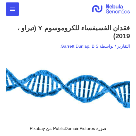
خطي
القائمة
لى
لمحتوى
الرئيس
فقدان الفسيفساء للكروموسوم Y (تيراو ،
2019)
التقارير
/ بواسطة
Garrett Dunlap, B.S.
صورة PublicDomainPictures من Pixabay