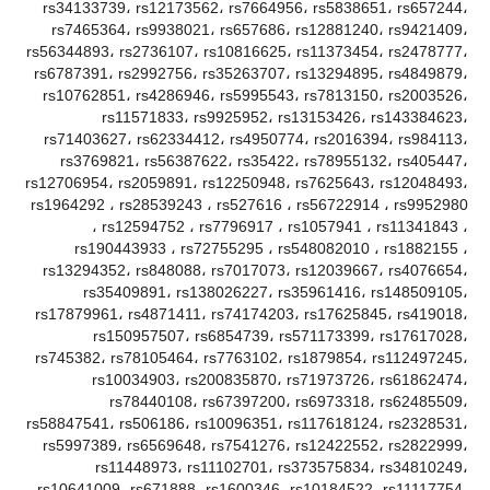
rs34133739، rs12173562، rs7664956، rs5838651، rs657244،
rs7465364، rs9938021، rs657686، rs12881240، rs9421409،
rs56344893، rs2736107، rs10816625، rs11373454، rs2478777،
rs6787391، rs2992756، rs35263707، rs13294895، rs4849879،
rs10762851، rs4286946، rs5995543، rs7813150، rs2003526،
rs11571833، rs9925952، rs13153426، rs143384623،
rs71403627، rs62334412، rs4950774، rs2016394، rs984113،
rs3769821، rs56387622، rs35422، rs78955132، rs405447،
rs12706954، rs2059891، rs12250948، rs7625643، rs12048493،
rs1964292 ، rs28539243 ، rs527616 ، rs56722914 ، rs9952980
، rs12594752 ، rs7796917 ، rs1057941 ، rs11341843 ،
rs190443933 ، rs72755295 ، rs548082010 ، rs1882155 ،
rs13294352، rs848088، rs7017073، rs12039667، rs4076654،
rs35409891، rs138026227، rs35961416، rs148509105،
rs17879961، rs4871411، rs74174203، rs17625845، rs419018،
rs150957507، rs6854739، rs571173399، rs17617028،
rs745382، rs78105464، rs7763102، rs1879854، rs112497245،
rs10034903، rs200835870، rs71973726، rs61862474،
rs78440108، rs67397200، rs6973318، rs62485509،
rs58847541، rs506186، rs10096351، rs117618124، rs2328531،
rs5997389، rs6569648، rs7541276، rs12422552، rs2822999،
rs11448973، rs11102701، rs373575834، rs34810249،
rs10641009، rs671888، rs1600346، rs10184522، rs11117754،