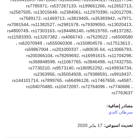
rs7785971، rs537267133، rs199661266، rs12652713،
rs2587505، rs13015648، rs2384061، rs12970390، rs2012709،
rs7589172، rs1469713، rs3819405، rs35383942، rs7971،
rs7081544، rs11382527، rs2981578، rs79309050، rs13020413،
rs4800749، rs17303163، rs184486140، rs9619765، rs8137282،
rs11583393، rs13267382 ، rs4066743 ، rs7529522 ، rs6500580
، rs62070949 ، rs555060306 ، rs150804576 ، rs17513613 ،
rs59867004 ، rs201000337 ، rs80635 64، rs13066793،
rs200366104، rs78269692، rs16991615، rs11704298،
rs368848598، rs11067765، rs3846498، rs17432750،
rs7730210، rs9573140، rs180952292، rs149934734،
rs2363956، rs35054928، rs79388591، rs9918437،
rs144101714، rs7899765، rs66496128، rs17467658، rs4587،
rs184070480، rs10472097، rs72764096 ، rs7740686 ،
rs7763637
مصادر إضافية:
سرطان الثدي
تحديث اسبوعي:
17 يناير 2020