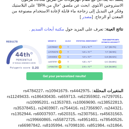
الاستروجين الأنثوي. ابحث عن ملصق “خالٍ من BPA” على البلاستيك
وفكر في التبديل إلى زجاجة ماء قابلة لإعادة الاستخدام مصنوعة من
المعدن أو الزجاج. [
مصدر
]
نتائج العينة:
تعرف على المزيد حول
مكتبة أبحاث السديم
.
المتغيرات المحللة:
rs4784227، rs10941679، rs4442975،
rs11249433، rs186430430، rs659713، rs62355902، rs7297051،
rs10995201، rs1353783، rs10069690، rs138522813،
rs35378451، rs2403907، rs754416، rs17356907، rs244321،
rs1352944، rs60037937، rs620315، rs2307561، rs45631563،
rs199660865، rs55872725، rs4951401، rs78540526،
rs66987842، rs8105994، rs7098100، rs851984، rs31864،