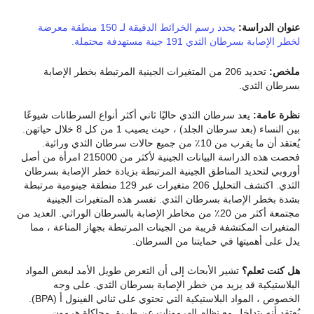
عنوان الدراسة:
يحدد رسم الخرائط الدقيقة لـ 150 منطقة معرضة
لخطر الإصابة بسرطان الثدي 191 جينة مستهدفة محتملة.
ملخص:
تحديد 206 من المتغيرات الجينية المرتبطة بخطر الإصابة
بسرطان الثدي.
نظرة عامة:
يعد سرطان الثدي حاليًا ثاني أكثر أنواع السرطانات شيوعًا
بين النساء (بعد سرطان الجلد) ، حيث يصيب 1 من كل 8 خلال حياتهن.
يُعتقد أن ما يقرب من 10٪ من جميع حالات سرطان الثدي وراثية.
فحصت هذه الدراسة البيانات الجينية لأكثر من 215000 امرأة من أصل
أوروبي لتحديد المناطق الجينية المرتبطة بزيادة خطر الإصابة بسرطان
الثدي. اكتشف التحليل 206 متغيرات عبر 129 منطقة جينومية مرتبطة
بشدة بخطر الإصابة بسرطان الثدي. تفسر هذه المتغيرات الجينية
مجتمعة أكثر من 20٪ من مخاطر الإصابة بالسرطان الوراثي. العديد من
المتغيرات المكتشفة قريبة من الجينات المرتبطة بجهاز المناعة ، مما
يدل على أهميتها في حمايتنا من السرطان.
هل كنت تعلم؟
تشير الأبحاث إلى أن التعرض طويل الأمد لبعض المواد
البلاستيكية قد يزيد من خطر الإصابة بسرطان الثدي. على وجه
الخصوص ، المواد البلاستيكية التي تحتوي على ثنائي الفينول أ (BPA).
يُعتقد أنه يتداخل مع نظام الهرمونات عن طريق محاكاة هرمون