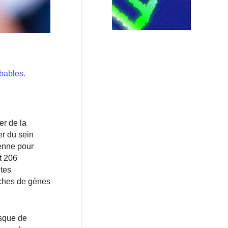
bables.
er de la
er du sein
enne pour
t 206
ntes
oches de gènes
isque de