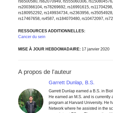
rs6500580, rs62070949, rs555060306, rs150804576,
rs200366104, rs78269692, rs16991615, rs11704298,
rs180952292, rs149934734, rs2363956, rs35054928,
rs17467658, rs4587, rs184070480, rs10472097, rs7
RESSOURCES ADDITIONNELLES:
Cancer du sein
MISE À JOUR HEBDOMADAIRE:
17 janvier 2020
A propos de l'auteur
Garrett Dunlap, B.S.
Garrett Dunlap earned a B.S. in Bio
He earned an M.S. and is currently
program at Harvard University. He h
Network where he assisted in the sc