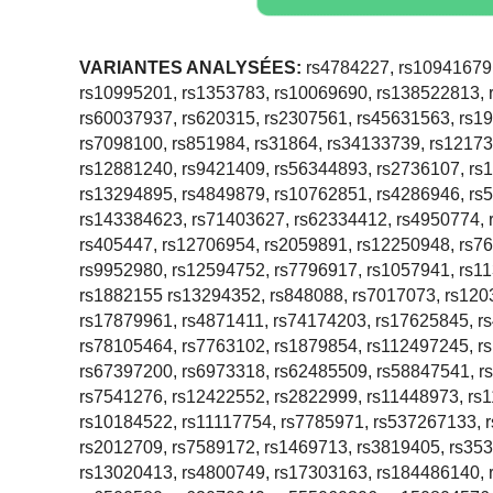
VARIANTES ANALYSÉES:
rs4784227, rs10941679,
rs10995201, rs1353783, rs10069690, rs138522813, 
rs60037937, rs620315, rs2307561, rs45631563, rs1
rs7098100, rs851984, rs31864, rs34133739, rs12173
rs12881240, rs9421409, rs56344893, rs2736107, rs
rs13294895, rs4849879, rs10762851, rs4286946, rs
rs143384623, rs71403627, rs62334412, rs4950774, 
rs405447, rs12706954, rs2059891, rs12250948, rs7
rs9952980, rs12594752, rs7796917, rs1057941, rs1
rs1882155 rs13294352, rs848088, rs7017073, rs120
rs17879961, rs4871411, rs74174203, rs17625845, r
rs78105464, rs7763102, rs1879854, rs112497245, r
rs67397200, rs6973318, rs62485509, rs58847541, r
rs7541276, rs12422552, rs2822999, rs11448973, rs
rs10184522, rs11117754, rs7785971, rs537267133, 
rs2012709, rs7589172, rs1469713, rs3819405, rs353
rs13020413, rs4800749, rs17303163, rs184486140, 