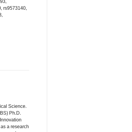
93,
, rs9573140,
8,
ical Science.
BBS) Ph.D.
 Innovation
 as a research