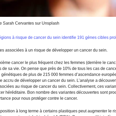
e Sarah Cervantes sur Unsplash
gions à risque de cancer du sein identifie 191 gènes cibles pro
ues associées à un risque de développer un cancer du sein.
ième cancer le plus fréquent chez les femmes (derrière le canc
rs de sa vie. On pense que près de 10% de tous les cas de canc
ées génétiques de plus de 215 000 femmes d’ascendance europé
que accru de développer un cancer du sein. L’analyse a découver
ociées au risque de cancer du sein. Collectivement, ces varia
cer héréditaire. Bon nombre des variantes découvertes sont pr
rtance pour nous protéger contre le cancer.
osition à long terme à certains plastiques peut augmenter le r