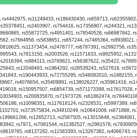
 rs4442975, rs11249433, rs186430430, rs659713, rs62355902
rs35378451, rs2403907, rs754416, rs17356907, rs244321, rs1
99660865, rs55872725, rs4951401, rs78540526, rs66987842, r
562, rs7664956, rs5838651, rs657244, rs7465364, rs9938021,
10816625, rs11373454, rs2478777, rs6787391, rs2992756, rs3
5995543, rs7813150, rs2003526, rs11571833, rs9925952, rs13
rs2016394, rs984113, rs3769821, rs56387622, rs35422, rs7895
625643, rs12048493, rs1964292, rs28539243, rs527616, rs567
1341843, rs190443933, rs72755295, rs548082010, rs1882155, 
39667, rs4076654, rs35409891, rs138026227, rs35961416, rs
s419018, rs150957507, rs6854739, rs571173399, rs17617028, 
s10034903, rs200835870, rs71973726, rs61862474, rs7844010
s506186, rs10096351, rs117618124, rs2328531, rs5997389, rs
11102701, rs373575834, rs34810249, rs10641009, rs671888, r
rs199661266, rs12652713, rs2587505, rs13015648, rs2384061,
83942, rs7971, rs7081544, rs11382527, rs2981578, rs7930905
rs9619765, rs8137282, rs11583393, rs13267382, rs4066743, r