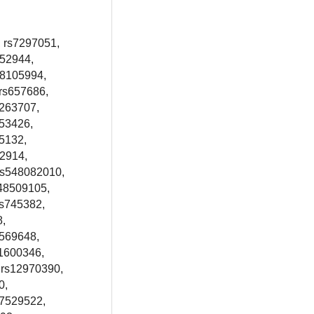
, rs7297051,
352944,
s8105994,
 rs657686,
5263707,
153426,
5132,
22914,
rs548082010,
148509105,
rs745382,
8,
6569648,
s1600346,
 rs12970390,
0,
s7529522,