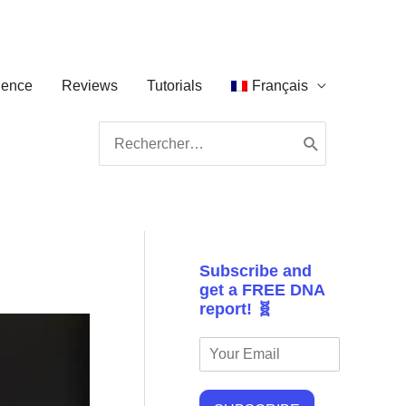
ience
Reviews
Tutorials
Français
Search
for:
Subscribe and
get a FREE DNA
report! 🧬