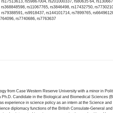
 rs17513613, rs59867004, rs201000337, rs80635 64, rs130667
 rs368848598, rs11067765, rs3846498, rs17432750, rs7730210
 rs79388591, rs9918437, rs144101714, rs7899765, rs6649612
2764096, rs7740686, rs7763637
logy from Case Western Reserve University with a minor in Polit
 a Ph.D. Candidate in the Biological and Biomedical Sciences (
as experience in science policy as an intern at the Science and
ience diplomacy functions of the British Consulate-General and