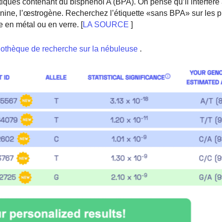
stiques contenant du bisphénol A (BPA). On pense qu’il interfère
nine, l’œstrogène. Recherchez l’étiquette «sans BPA» sur les p
 en métal ou en verre. [
LA SOURCE
]
iothèque de recherche sur la nébuleuse
.