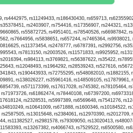
, rs4442975, rs11249433, rs186430430, rs659713, rs62355902
rs35378451, rs2403907, rs754416, rs17356907, rs244321, rs1
99660865, rs55872725, rs4951401, rs78540526, rs66987842, r
562, rs7664956, rs5838651, rs657244, rs7465364, rs9938021,
10816625, rs11373454, rs2478777, rs6787391, rs2992756, rs3
5995543, rs7813150, rs2003526, rs11571833, rs9925952, rs13
rs2016394, rs984113, rs3769821, rs56387622, rs35422, rs7895
625643, rs12048493, rs1964292, rs28539243, rs527616, rs567
1341843, rs190443933, rs72755295, rs548082010, rs1882155, 
409891, rs138026227, rs35961416, rs148509105, rs17879961, 
s6854739, rs571173399, rs17617028, rs745382, rs78105464, r
 rs71973726, rs61862474, rs78440108, rs67397200, rs697331
117618124, rs2328531, rs5997389, rs6569648, rs7541276, rs1
rs34810249, rs10641009, rs671888, rs1600346, rs10184522, rs
 rs2587505, rs13015648, rs2384061, rs12970390, rs2012709, 
44, rs11382527, rs2981578, rs79309050, rs13020413, rs48007
s11583393, rs13267382, rs4066743, rs7529522, rs6500580, rs