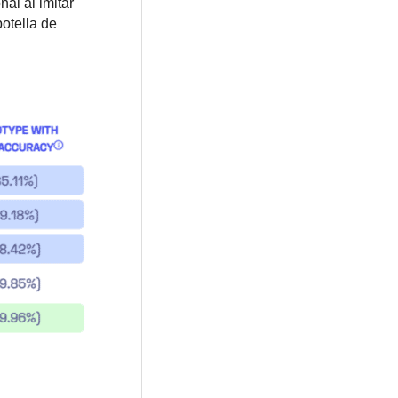
al al imitar
otella de