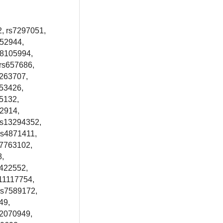
, rs7297051,
352944,
s8105994,
 rs657686,
5263707,
153426,
5132,
22914,
rs13294352,
rs4871411,
s7763102,
8,
2422552,
11117754,
rs7589172,
49,
62070949,