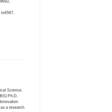
69692,
 rs4587,
ical Science.
BBS) Ph.D.
 Innovation
 as a research