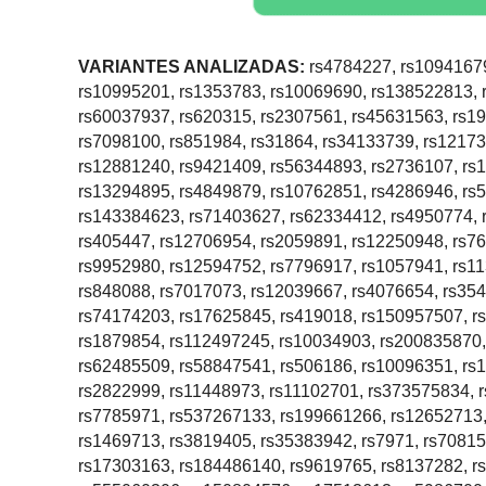
VARIANTES ANALIZADAS:
rs4784227, rs10941679
rs10995201, rs1353783, rs10069690, rs138522813, 
rs60037937, rs620315, rs2307561, rs45631563, rs1
rs7098100, rs851984, rs31864, rs34133739, rs12173
rs12881240, rs9421409, rs56344893, rs2736107, rs
rs13294895, rs4849879, rs10762851, rs4286946, rs
rs143384623, rs71403627, rs62334412, rs4950774, 
rs405447, rs12706954, rs2059891, rs12250948, rs7
rs9952980, rs12594752, rs7796917, rs1057941, rs1
rs848088, rs7017073, rs12039667, rs4076654, rs35
rs74174203, rs17625845, rs419018, rs150957507, r
rs1879854, rs112497245, rs10034903, rs200835870,
rs62485509, rs58847541, rs506186, rs10096351, rs
rs2822999, rs11448973, rs11102701, rs373575834, 
rs7785971, rs537267133, rs199661266, rs12652713,
rs1469713, rs3819405, rs35383942, rs7971, rs70815
rs17303163, rs184486140, rs9619765, rs8137282, r