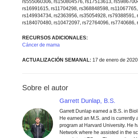
rs555060306, rs150804576, rs17513613, rs59867004
rs16991615, rs11704298, rs368848598, rs11067765,
rs149934734, rs2363956, rs35054928, rs79388591, 
rs184070480, rs10472097, rs72764096, rs7740686,
RECURSOS ADICIONALES:
Cáncer de mama
ACTUALIZACIÓN SEMANAL:
17 de enero de 2020
Sobre el autor
Garrett Dunlap, B.S.
Garrett Dunlap earned a B.S. in Bio
He earned an M.S. and is currently
program at Harvard University. He h
Network where he assisted in the sc