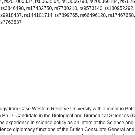
, rs201000337, rs80635 64, rs13066793, rs200366104, rs782
 rs3846498, rs17432750, rs7730210, rs9573140, rs180952292,
rs9918437, rs144101714, rs7899765, rs66496128, rs17467658,
 rs7763637
logy from Case Western Reserve University with a minor in Polit
 a Ph.D. Candidate in the Biological and Biomedical Sciences (
as experience in science policy as an intern at the Science and
ience diplomacy functions of the British Consulate-General and