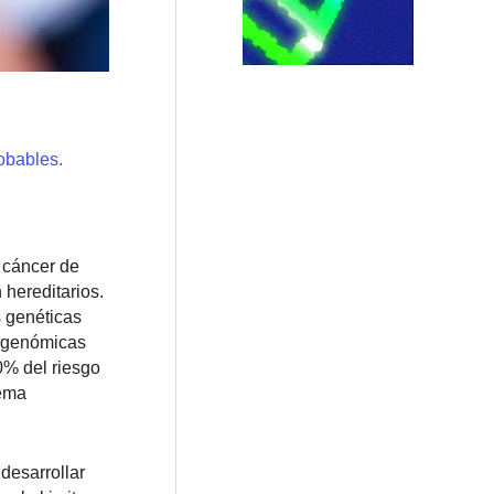
obables.
 cáncer de
 hereditarios.
 genéticas
s genómicas
0% del riesgo
tema
desarrollar