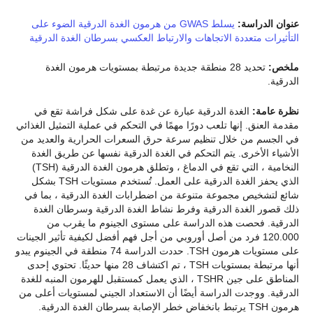
عنوان الدراسة:
يسلط GWAS من هرمون الغدة الدرقية الضوء على
التأثيرات متعددة الاتجاهات والارتباط العكسي بسرطان الغدة الدرقية
ملخص:
تحديد 28 منطقة جديدة مرتبطة بمستويات هرمون الغدة
الدرقية.
نظرة عامة:
الغدة الدرقية عبارة عن غدة على شكل فراشة تقع في
مقدمة العنق. إنها تلعب دورًا مهمًا في التحكم في عملية التمثيل الغذائي
في الجسم من خلال تنظيم سرعة حرق السعرات الحرارية والعديد من
الأشياء الأخرى. يتم التحكم في الغدة الدرقية نفسها عن طريق الغدة
النخامية ، التي تقع في الدماغ ، وتطلق هرمون الغدة الدرقية (TSH)
الذي يحفز الغدة الدرقية على العمل. تُستخدم مستويات TSH بشكل
شائع لتشخيص مجموعة متنوعة من اضطرابات الغدة الدرقية ، بما في
ذلك قصور الغدة الدرقية وفرط نشاط الغدة الدرقية وسرطان الغدة
الدرقية. فحصت هذه الدراسة على مستوى الجينوم ما يقرب من
120.000 فرد من أصل أوروبي من أجل فهم أفضل لكيفية تأثير الجينات
على مستويات هرمون TSH. حددت الدراسة 74 منطقة في الجينوم يبدو
أنها مرتبطة بمستويات TSH ، تم اكتشاف 28 منها حديثًا. تحتوي إحدى
المناطق على جين TSHR ، الذي يعمل كمستقبل للهرمون المنبه للغدة
الدرقية. ووجدت الدراسة أيضًا أن الاستعداد الجيني لمستويات أعلى من
هرمون TSH يرتبط بانخفاض خطر الإصابة بسرطان الغدة الدرقية.