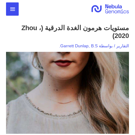
خطي
القائمة
لى
لمحتوى
الرئيس
مستويات هرمون الغدة الدرقية (Zhou ،
2020)
التقارير
/ بواسطة
Garrett Dunlap, B.S.