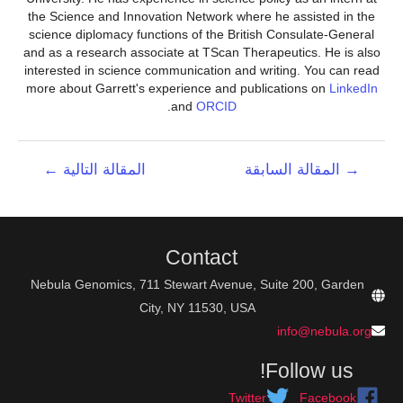
the Science and Innovation Network where he assisted in the
science diplomacy functions of the British Consulate-General
and as a research associate at TScan Therapeutics. He is also
interested in science communication and writing. You can read
more about Garrett's experience and publications on
LinkedIn
.
and
ORCID
تصفّح
→
المقالة السابقة
المقالة التالية
←
المقالات
Contact
Nebula Genomics, 711 Stewart Avenue, Suite 200, Garden
City, NY 11530, USA
info@nebula.org
Follow us!
Twitter
Facebook