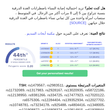
هل كنت تعلم؟
تزيد احتمالية إصابة النساء باضطرابات الغدة الدرقية
بنسبة تتراوح بين 5 إلى 8 مرات أكثر من الرجال. في المتوسط ،
ستصاب امرأة واحدة من كل ثماني نساء باضطراب في الغدة الدرقية
خلال حياتهن.
[SOURCE]
نتائج العينة:
تعرف على المزيد حول
مكتبة أبحاث السديم
.
المتغيرات المرتبطة بمستوى TSH:
rs1479567، rs2983511،
rs11732089، rs1317983، rs2928167، rs13020935، rs58722186،
rs12138950، rs9381266، rs334725، rs17477923، rs17020122،
rs6575306، rs12284404، rs139352934، rs12027702،
rs10748781، rs73234178، rs925488، rs4804416، rs1348005،
rs121908872، rs116909374، rs10814915، rs61938844،