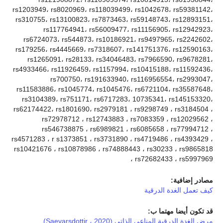
rs1203949، rs8020969، rs118039499، rs1042678، rs59381142،
rs310755، rs13100823، rs7873463، rs59148743، rs12893151،
rs117764941، rs56009477، rs11156905، rs12942923،
rs6724073، rs544873، rs10186921، rs9497965، rs2242602،
rs179256، rs4445669، rs7318607، rs141751376، rs12590163،
rs1265091، rs28133، rs34046483، rs7966590، rs9678281،
rs4933466، rs11926459، rs1157994، rs10415188، rs11592436،
rs700750، rs191633940، rs116956554، rs2993047،
rs11583886، rs1045774، rs1045476، rs6721104، rs35587648،
rs3104389، rs751171، rs6717283، 10735341، rs145153320،
rs62174422، rs1801690، rs2979181 ، rs9298749 ، rs3184504 ،
rs72978712 ، rs12743883 ، rs7083359 ، rs12029562 ،
rs546738875 ، rs6989821 ، rs6085658 ، rs77994712 ،
rs4571283 ، r s1373851 ، rs3731890 ، rs4719486 ، rs4393429 ،
rs10421676 ، rs10878986 ، rs74888443 ، rs30233 ، rs9865818
، rs72682433 ، rs5997969
مصادر إضافية:
كيف تعمل الغدة الدرقية
قد تكون أيضا مهتما ب:
مرض الغدة الدرقية المناعي الذاتي (Saevarsdottir ، 2020)