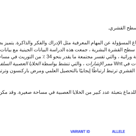
 المسؤولة عن المهام المعرفية مثل الإدراك والفكر والذاكرة. يتميز ب
طح القشرة البشرية ، جمعت هذه الدراسة البيانات الجينية مع بيانات 
لأكثر من 50000 فرد. اكتشفت الدراسة أكثر من 250 منطقة وراثية ، والتي تفسر مجتمعة ما يقدر
 في Wnt
ممر الإشارات
، والتي تنشط بواسطة
الخلايا العصبية السلفي
قشري ترتبط ارتباطًا إيجابيًا بالتحصيل العلمي ومرض باركنسون وترتب
دماغ بتعبئة عدد كبير من الخلايا العصبية في مساحة صغيرة. وقد مكن