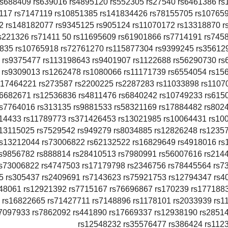
rs688409 rs639016 rs4895120 rs552305 rs27540 rs6461386 r
117 rs7147119 rs10851385 rs141834426 rs78155705 rs10765
2 rs148182077 rs9345125 rs905124 rs11070172 rs13318870 r
s221326 rs71411 50 rs11695609 rs61901866 rs7714191 rs745
835 rs10765918 rs72761270 rs115877304 rs9399245 rs35612
 rs9375477 rs113198643 rs9401907 rs1122688 rs56290730 rs
 rs9309013 rs1262478 rs1080066 rs11171739 rs6554054 rs15
s17464221 rs273587 rs2200225 rs2287283 rs11033898 rs1107
s6682671 rs12536836 rs4811476 rs6840242 rs10749233 rs615
rs7764016 rs313135 rs9881533 rs58321169 rs17884482 rs802
14433 rs11789773 rs371426453 rs13021985 rs10064431 rs10
s13115025 rs7529542 rs949279 rs8034885 rs12826248 rs1235
rs13212044 rs73006822 rs62132522 rs16829649 rs4918016 rs
s9856782 rs888814 rs28410513 rs7980991 rs56007616 rs214
s73006822 rs4747503 rs17179798 rs2346756 rs78445564 rs7
5 rs305437 rs2409691 rs7143623 rs75921753 rs12794347 rs4
48061 rs12921392 rs7715167 rs76696867 rs170239 rs177188
 rs16822665 rs71427711 rs7148896 rs1178101 rs2033939 rs1
7097933 rs7862092 rs441890 rs17669337 rs12938190 rs2851
rs12548232 rs35576477 rs386424 rs112