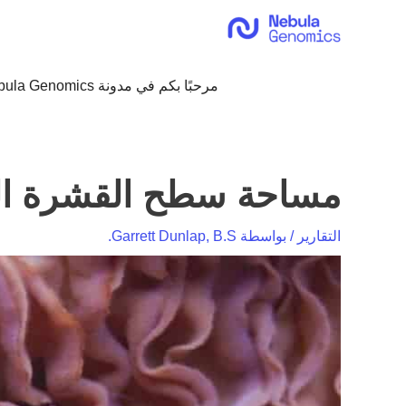
خطي
لى
لمحتوى
مرحبًا بكم في مدونة Nebula Genomics!
مساحة سطح القشرة الدماغية (020
التقارير
/ بواسطة
Garrett Dunlap, B.S.