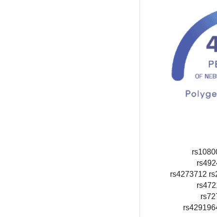
rs1080
rs492
rs4273712 rs
rs472
rs72
rs429196