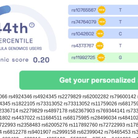
066 rs4924346 rs4924345 rs2279829 rs62002282 rs79600142
4345 rs1822105 rs73313052 rs73313052 rs11759026 rs68175
2336714 rs2279829 rs4897178 rs62367903 rs769344141 rs73
1802 rs4437022 rs11684511 rs68175985 rs28496034 rs48410
722993 rs2358483 rs62005276 rs117892760 rs72722993 rs17
4 rs6812278 rs9401907 rs2999158 rs62399042 rs76465453 rs