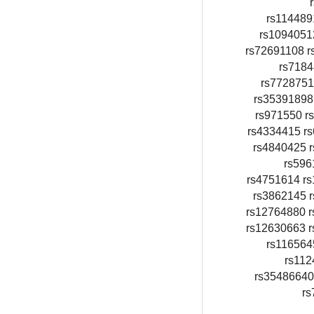
rs114489
rs1094051
rs72691108 r
rs7184
rs7728751
rs35391898
rs971550 r
rs4334415 r
rs4840425 
rs596
rs4751614 r
rs3862145 
rs12764880 r
rs12630663 r
rs116564
rs112
rs35486640
rs