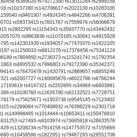
s160458 rs389020 rs79272390 rs13011264 rs2999158
918 rs10237280 rs142706617 rs2022130 rs10283100
s159540 rs9401907 rs4924345 rs4842266 rs4706391
80701 rs59373415 rs7601767 rs7559976 rs58066679
915 rs2802295 rs11154343 rs35937770 rs143442432
62057070 rs9863836 rs11070185 rs30641 rs4915928
6795 rs142301939 rs1934057 rs77470370 rs1822105
0197 rs11250033 rs6812278 rs17376456 rs75341124
08189 rs7809950 rs2736373 rs115241741 rs1792354
41863 rs4895532 rs7996803 rs79272390 rs35342371
094141 rs76470478 rs1420791 rs2889657 rs6855246
7321 rs62007727 rs140045876 rs6022786 rs6766244
117193619 rs4147321 rs2202895 rs34969 rs6603991
4366 rs10100760 rs12626790 rs62132521 rs7728751
378179 rs75625671 rs1503738 rs9545145 rs7123402
0115 rs2269084 rs770408932 rs76398229 rs2301718
31 rs149998495 rs1014444 rs10653411 rs150476910
1631253 rs27493 rs8103974 rs73685918 rs28633576
4429 rs13208234 rs7914158 rs147753572 rs7155669
3680 rs10459586 rs1822951 rs79487293 rs28551708