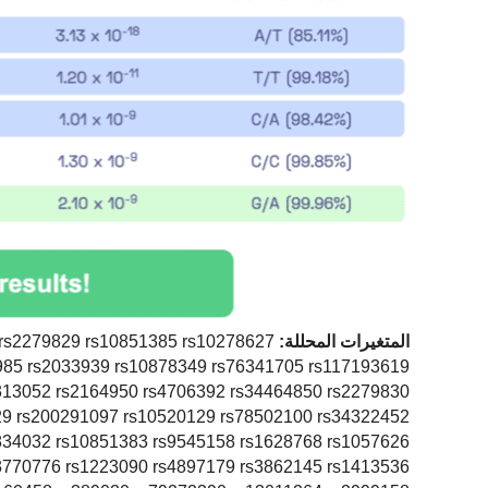
المتغيرات المحللة:
 rs2279829 rs10851385 rs10278627
985 rs2033939 rs10878349 rs76341705 rs117193619
313052 rs2164950 rs4706392 rs34464850 rs2279830
29 rs200291097 rs10520129 rs78502100 rs34322452
834032 rs10851383 rs9545158 rs1628768 rs1057626
3770776 rs1223090 rs4897179 rs3862145 rs1413536