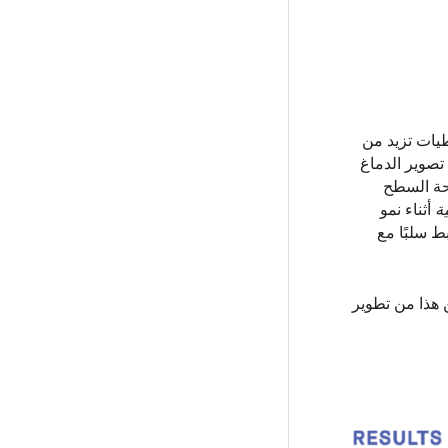
طيات تزيد من
تصوير الدماغ
 بنحو 34 ٪ من التوريث في مساحة السطح
ة
أثناء نمو
ط سلبًا مع
 هذا من تطوير