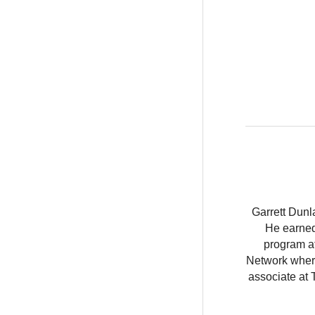
Garrett Dunl
He earned
program at
Network where
associate at 