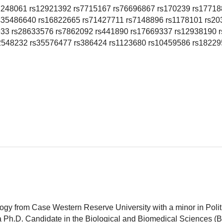
1248061 rs12921392 rs7715167 rs76696867 rs170239 rs1771
s35486640 rs16822665 rs71427711 rs7148896 rs1178101 rs2
933 rs28633576 rs7862092 rs441890 rs17669337 rs12938190 
2548232 rs35576477 rs386424 rs1123680 rs10459586 rs18229
logy from Case Western Reserve University with a minor in Polit
 a Ph.D. Candidate in the Biological and Biomedical Sciences (