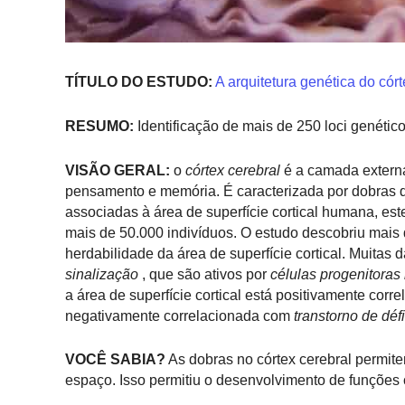
TÍTULO DO ESTUDO:
A arquitetura genética do cór
RESUMO:
Identificação de mais de 250 loci genético
VISÃO GERAL:
o
córtex cerebral
é a camada externa
pensamento e memória. É caracterizada por dobras qu
associadas à área de superfície cortical humana, e
mais de 50.000 indivíduos. O estudo descobriu mais
herdabilidade da área de superfície cortical. Muitas 
sinalização
, que são ativos por
células progenitoras
a área de superfície cortical está positivamente cor
negativamente correlacionada com
transtorno de défi
VOCÊ SABIA?
As dobras no córtex cerebral permi
espaço. Isso permitiu o desenvolvimento de funções