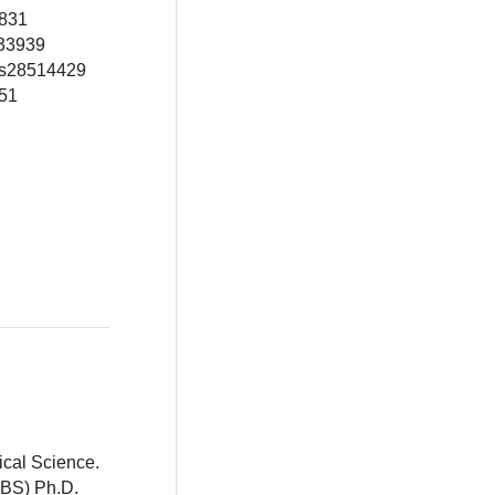
8831
033939
rs28514429
51
ical Science.
BBS) Ph.D.