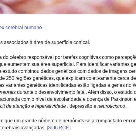
tex cerebral humano
s associados à área de superfície cortical.
 do cérebro responsável por tarefas cognitivas como percepçã
e aumentam sua área superficial. Para identificar variantes g
ste estudo combinou dados genéticos com dados de imagens cer
 de 250 regiões genéticas, que explicam coletivamente cerca d
das variantes genéticas identificadas estão ligadas a genes no 
 neurais
durante o desenvolvimento fetal. Além disso, o estudo 
relacionada com o nível de escolaridade e doença de Parkinson 
cit de atenção e hiperatividade
, depressão e
neuroticismo
.
tem que um grande número de neurônios seja compactado em 
 cerebrais avançadas.
[SOURCE]