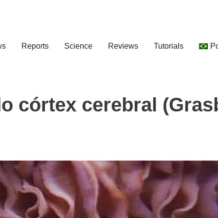
ws
Reports
Science
Reviews
Tutorials
P
do córtex cerebral (Gras