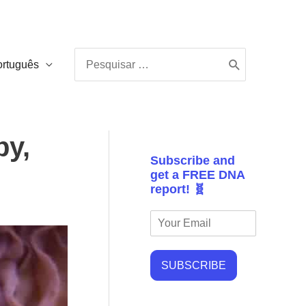
Procurar:
ortuguês
by,
Subscribe and
get a FREE DNA
report! 🧬
SUBSCRIBE