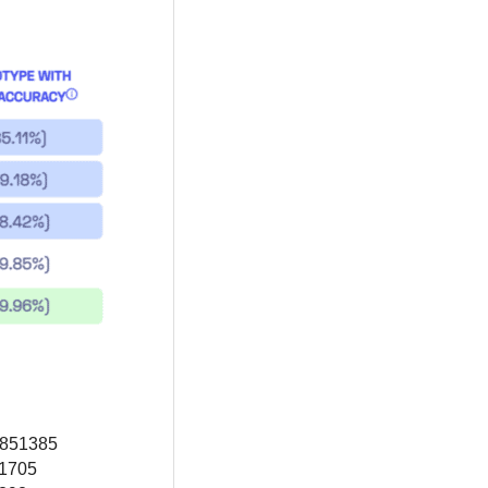
0851385
41705