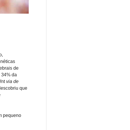
o,
enéticas
ebrais de
e 34% da
Wnt
via de
descobriu que
e
um pequeno