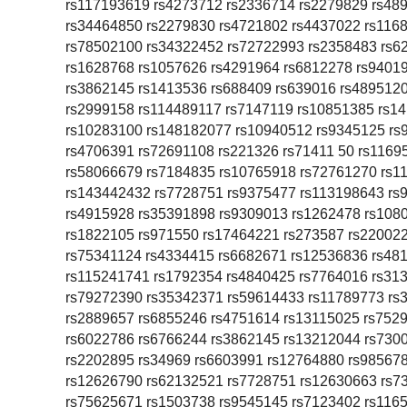
rs117193619 rs4273712 rs2336714 rs2279829 rs48
rs34464850 rs2279830 rs4721802 rs4437022 rs116
rs78502100 rs34322452 rs72722993 rs2358483 rs6
rs1628768 rs1057626 rs4291964 rs6812278 rs9401
rs3862145 rs1413536 rs688409 rs639016 rs4895120
rs2999158 rs114489117 rs7147119 rs10851385 rs1
rs10283100 rs148182077 rs10940512 rs9345125 rs
rs4706391 rs72691108 rs221326 rs71411 50 rs116
rs58066679 rs7184835 rs10765918 rs72761270 rs1
rs143442432 rs7728751 rs9375477 rs113198643 rs
rs4915928 rs35391898 rs9309013 rs1262478 rs108
rs1822105 rs971550 rs17464221 rs273587 rs22002
rs75341124 rs4334415 rs6682671 rs12536836 rs48
rs115241741 rs1792354 rs4840425 rs7764016 rs31
rs79272390 rs35342371 rs59614433 rs11789773 rs
rs2889657 rs6855246 rs4751614 rs13115025 rs752
rs6022786 rs6766244 rs3862145 rs13212044 rs730
rs2202895 rs34969 rs6603991 rs12764880 rs98567
rs12626790 rs62132521 rs7728751 rs12630663 rs7
rs75625671 rs1503738 rs9545145 rs7123402 rs116