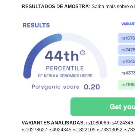
RESULTADOS DE AMOSTRA:
Saiba mais sobre o
VARIANTES ANALISADAS:
rs1080066 rs4924346 
rs10278627 rs4924345 rs1822105 rs73313052 rs73