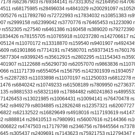
97178 rs62367903 rs769344141 rs73313052 rs2164950 rs470
84511 rs68175985 rs28496034 rs4841029 rs200291097 rs105
2005276 rs117892760 rs72722993 rs17834032 rs10851383 rs
907 rs2999158 rs62399042 rs3770776 rs76465453 rs1223090 
 rs552305 rs27540 rs6461386 rs160458 rs389020 rs79272390
41834426 rs78155705 rs10765918 rs10237280 rs142706617 r
905124 rs11070172 rs13318870 rs159540 rs9401907 rs492434
95609 rs61901866 rs7714191 rs74580701 rs59373415 rs76017
15877304 rs9399245 rs35612915 rs2802295 rs11154343 rs35
9401907 rs1122688 rs56290730 rs62057070 rs9863836 rs1107
0066 rs11171739 rs6554054 rs156795 rs142301939 rs1934057
25 rs2287283 rs11033898 rs11070197 rs11250033 rs6812278 
11476 rs6840242 rs10749233 rs61508189 rs7809950 rs273637
3135 rs9881533 rs58321169 rs17884482 rs80241863 rs489553
371426453 rs13021985 rs10064431 rs10094141 rs76470478 r
9542 rs949279 rs8034885 rs12826248 rs12357321 rs62007727
06822 rs62132522 rs16829649 rs4918016 rs117193619 rs414
82 rs888814 rs28410513 rs7980991 rs56007616 rs2144366 rs
3006822 rs4747503 rs17179798 rs2346756 rs78445564 rs737
5645 rs305437 rs2409691 rs7143623 rs75921753 rs12794347 