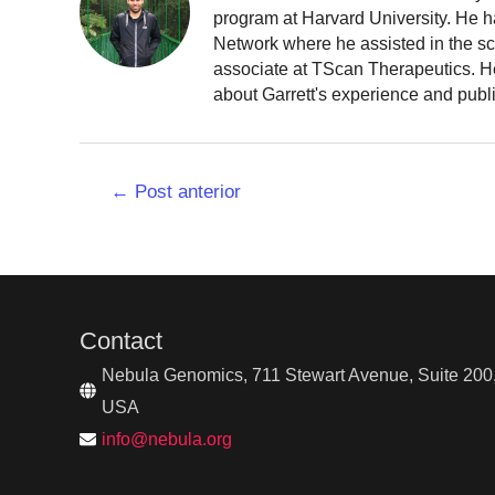
program at Harvard University. He h
Network where he assisted in the sc
associate at TScan Therapeutics. He
about Garrett's experience and publ
Navegação
←
Post anterior
de
Post
Contact
Nebula Genomics, 711 Stewart Avenue, Suite 200,
USA
info@nebula.org