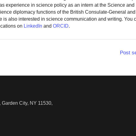
as experience in science policy as an intern at the Science and
ience diplomacy functions of the British Consulate-General and
 is also interested in science communication and writing. You
ications on
LinkedIn
and
ORCID
.
Post s
 Garden City, NY 11530,