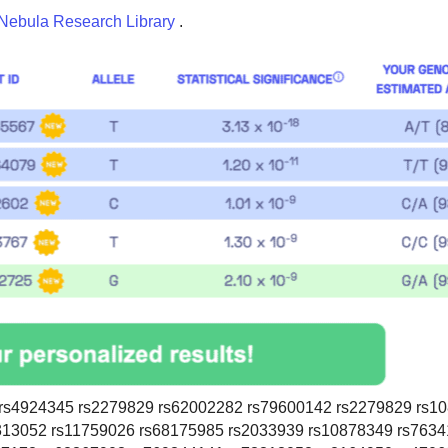
Nebula Research Library
.
rs4924345 rs2279829 rs62002282 rs79600142 rs2279829 rs1
313052 rs11759026 rs68175985 rs2033939 rs10878349 rs763