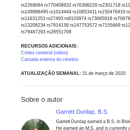
rs2269084 rs770408932 rs76398229 rs2301718 rs1
rs149998495 rs1014444 rs10653411 rs150476910 r
rs11631253 rs27493 rs8103974 rs73685918 rs7097
rs13208234 rs7914158 rs147753572 rs7155669 rs1
rs79487293 rs28551708
RECURSOS ADICIONAIS:
Córtex cerebral (vídeo)
Camada externa do cérebro
ATUALIZAÇÃO SEMANAL:
31 de março de 2020
Sobre o autor
Garrett Dunlap, B.S.
Garrett Dunlap earned a B.S. in Bio
He earned an M.S. and is currently