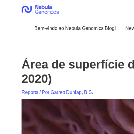
Ir
para
o
conteúdo
Bem-vindo ao Nebula Genomics Blog!
Ne
Área de superfície 
2020)
Reports
/ Por
Garrett Dunlap, B.S.