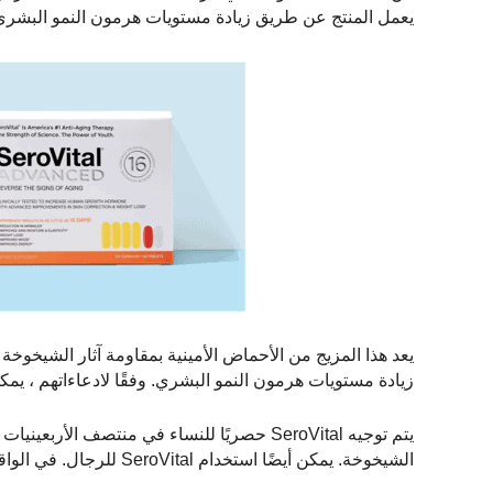
يعمل المنتج عن طريق زيادة مستويات هرمون النمو البشري ،
يعد هذا المزيج من الأحماض الأمينية بمقاومة آثار الشيخو
زيادة مستويات هرمون النمو البشري. وفقًا لادعاءاتهم ، يمكن لـ SeroVital زيادة مستويات هرمون النم
يتم توجيه SeroVital حصريًا للنساء في منتص
الشيخوخة. يمكن أيضًا استخدام SeroVital للرجال. في الواقع ، فإن SeroVital