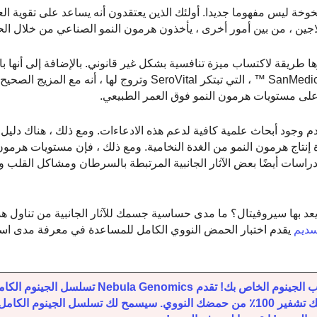
خة ليس مفهوما جديدا. أولئك الذين يعتقدون أنه يساعد على تقوية الع
كولاجين ، من بين أمور أخرى ، يأخذون هرمون النمو الصناعي من خلال ا
 طريقة لاكتساب ميزة تنافسية بشكل غير قانوني. بالإضافة إلى أنها ب
ويصعب الحصول عليها. تعتقد شركات مثل SanMedica International ™ ، التي تبتكر SeroVital وتروج ل
 على مستويات هرمون النمو فوق العمر الطبيعي.
 وجود أبحاث علمية كافية لدعم هذه الادعاءات. ومع ذلك ، هناك دلي
يمكن أن تساعد في زيادة إنتاج هرمون النمو من الغدة النخامية. ومع ذلك ، فإن مستويات هر
سات أيضًا بعض الآثار الجانبية المرتبطة بالسرطان ومشاكل القلب وا
د بها سيروفيتال؟ ما مدى حساسية جسمك للآثار الجانبية من تناول هذ
سديم
يقدم اختبار الحمض النووي الكامل للمساعدة في معرفة مدى ا
قبل أن تفكر في تناول المكملات الغذائية ، يجب عليك ترتيب الجينوم الخاص بك! تقدم a Genomics
تكلفة. هذا هو الاختبار الأكثر اكتمالا للحمض النووي الذي يفك تشفير 100٪ من حمضك النووي. سيسمح لك تسلسل الجين