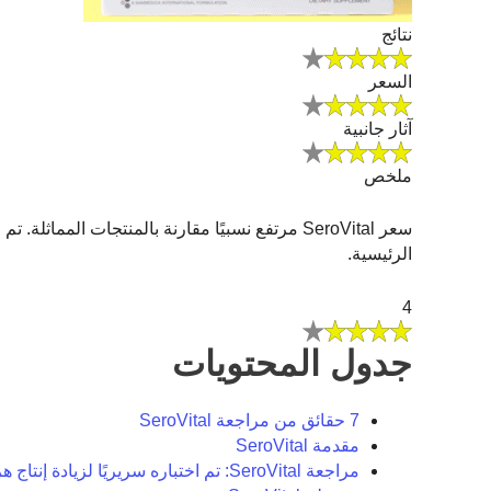
نتائج
السعر
آثار جانبية
ملخص
سعر SeroVital مرتفع نسبيًا مقارنة بالمنتجات المماث
الرئيسية.
4
جدول المحتويات
7 حقائق من مراجعة SeroVital
مقدمة SeroVital
مراجعة SeroVital: تم اختباره سريريًا لزيادة إنتاج هرمون النمو