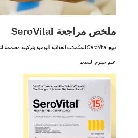
ملخص مراجعة SeroVital
تبيع SeroVital المكملات الغذائية اليومية بتركيبة مصممة لتقليل علامات الشيخوخة. تعرف على المزيد في مراجعة SeroVital!
علم جينوم السديم