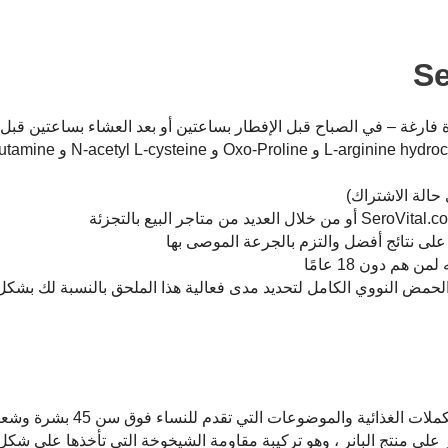
 على نتائج أفضل والتزم بالجرعة الموصى بها
 هم دون 18 عامًا
الحمض النووي الكامل لتحديد مدى فعالية هذا الملحق بالنسبة لك بشكل
السيروفيتال عبارة عن مجموعة من المكملات الغذائية
ة. في مراجعة SeroVital هذه ، سنركز على منتج البانر ، وهو تركيبة مقاومة الشيخوخة التي تأخذها عل