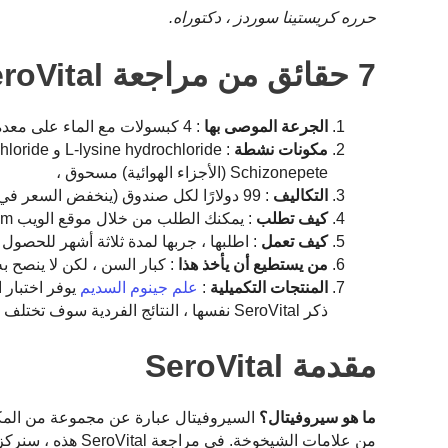
حرره كريستينا سوردز ، دكتوراه.
7 حقائق من مراجعة SeroVital
الجرعة الموصى بها
: 4 كبسولات مع الماء على معدة فارغة – في الصباح قبل الإفطار بساعتين أو بعد العشاء بساعتين قبل النوم
مكونات نشطة
Schizonepete (الأجزاء الهوائية) مسحوق ،
التكاليف
: 99 دولارًا لكل صندوق (ينخفض السعر في حالة الاشتراك)
كيف تطلب
: يمكنك الطلب من خلال موقع الويب SeroVital.com أو من خلال العديد من متاجر البيع بالتجزئة
كيف تعمل
: اطلبها ، جربها لمدة ثلاثة أشهر للحصول
من يستطيع أن يأخذ هذا
: كبار السن ، لكن لا ينصح به لمن
المنتجات التكميلية
:
علم جينوم السديم
يوفر اختبار 
ذكر SeroVital نفسها ، النتائج الفردية سوف تختلف
مقدمة SeroVital
ما هو سيروفيتال؟
من علامات الشيخوخ