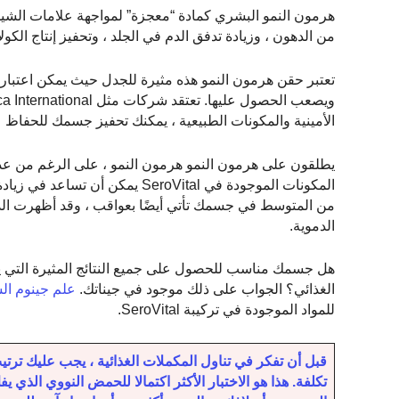
هرمون النمو البشري كمادة “معجزة” لمواجهة علامات الشيخو
من الدهون ، وزيادة تدفق الدم في الجلد ، وتحفيز إنتاج ال
تعتبر حقن هرمون النمو هذه مثيرة للجدل حيث يمكن اعتبارها
الأمينية والمكونات الطبيعية ، يمكنك تحفيز جسمك للحفاظ
يطلقون على هرمون النمو هرمون النمو ، على الرغم من عدم
المكونات الموجودة في SeroVital 
من المتوسط في جسمك تأتي أيضًا بعواقب ، وقد أظهرت الدرا
الدموية.
هل جسمك مناسب للحصول على جميع النتائج المثيرة التي يع
الغذائي؟ الجواب على ذلك موجود في جيناتك.
علم جينوم ال
للمواد الموجودة في تركيبة SeroVital.