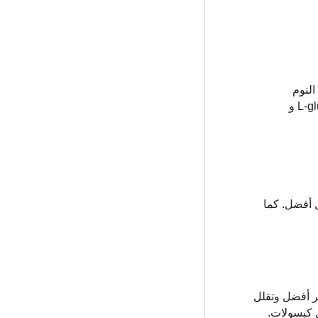
: L-lysine hydrochloride و L-arginine hydrochloride و Oxo-Proline و N-acetyl L-cysteine و L-glutamine و
 أفضل. كما
 والموضوعات التي تقدم للنساء فوق سن 45 بشرة وشعر أفضل وتقلل
ى شكل كبسولات.