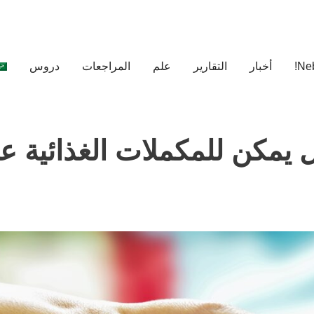
أخبار
التقارير
علم
المراجعات
دروس
 SeroVital – هل يمكن للمكملات الغذائي