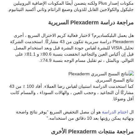
مكونات إصدار Plus ولكنه يتضمن أيضًا المكونات الإضافية البروبيلين
جليكول والكولاجين القابل للذوبان وصمغ الزانثام وثاني أكسيد التيتانيوم.
مراجعة دراسة Plexaderm السريرية
هل يعمل البليكساديرم؟ لاختبار فعالية كريم الاختزال السريع ، أجرى
Plexaderm دراسة سريرية تتكون من 43 مشاركًا. استخدمت الشركة
تحليل VISIA للبشرة لقياس جودة البشرة قبل وبعد استخدام المصل.
قيل إن أكياس العين والتجاعيد انخفضت بنسبة 80.6٪ و 81.1٪ على
التوالي. وبالمثل ، تم تقليل مسام الوجه بنسبة 74.9٪.
نتائج المسح السريري.
كما استخدمت الدراسة استبيان لقياس رضا العملاء. أفاد 100 ٪ من 43
مشاركًا أن التجاعيد ، وحجب العين ، والهالات السوداء ، والمسام كانت
أقل وضوحًا.
ال
اختتام الدراسة
هو أن مصل التخفيض السريع “يوفر نتائج واضحة
ونهائية يمكن رؤيتها بعد 10 دقائق من استخدامه.”
مراجعة منتجات Plexaderm الأخرى