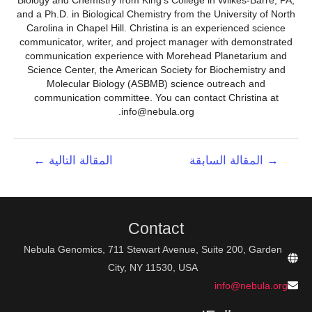
and a Ph.D. in Biological Chemistry from the University of North
Carolina in Chapel Hill. Christina is an experienced science
communicator, writer, and project manager with demonstrated
communication experience with Morehead Planetarium and
Science Center, the American Society for Biochemistry and
Molecular Biology (ASBMB) science outreach and
communication committee. You can contact Christina at
info@nebula.org.
تصفّح
→
المقالة السابقة
المقالة التالية
←
المقالات
Contact
Nebula Genomics, 711 Stewart Avenue, Suite 200, Garden
City, NY 11530, USA
info@nebula.org