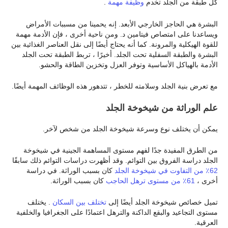
كل طبقة من الجلد تخدم
وظيفة مهمة
.
البشرة هي الحاجز الخارجي الأبعد. إنه يحمينا من مسببات الأمراض
ويساعدنا على امتصاص فيتامين د. ومن ناحية أخرى ، فإن الأدمة مهمة
للقوة الهيكلية والمرونة. كما أنه يحتاج أيضًا إلى نقل العناصر الغذائية بين
البشرة والطبقة السفلية تحت الجلد. أخيرًا ، تربط الطبقة تحت الجلد
الأدمة بالهياكل الأساسية وتوفر العزل وتخزين الطاقة والحشو.
مع تعرض بنية الجلد وسلامته للخطر ، تتدهور هذه الوظائف المهمة أيضًا.
علم الوراثة من شيخوخة الجلد
يمكن أن يختلف نوع وسرعة شيخوخة الجلد من شخص لآخر.
من الطرق المفيدة جدًا لفهم مستوى المساهمة الجينية في شيخوخة
الجلد دراسة الفروق بين التوائم. وقد أظهرت دراسات التوائم ذلك سابقًا
62٪ من التفاوت في شيخوخة الجلد
كان بسبب الوراثة. في دراسة
أخرى ،
61٪ من مستوى ترهل الحاجب
كان بسبب الوراثة.
تميل خصائص شيخوخة الجلد أيضًا إلى
تختلف بين السكان
. يختلف
مستوى التجاعيد والبقع الداكنة والترهل اعتمادًا على الجغرافيا والخلفية
العرقية.