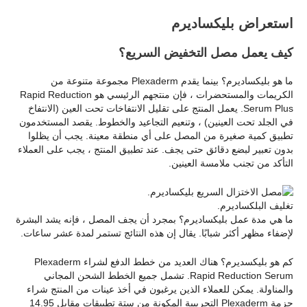
استعراض بليكساديرم
كيف يعمل مصل التخفيض السريع؟
ما هو بليكساديرم؟ بينما يقدم Plexaderm مجموعة متنوعة من
الكريمات والمستحضرات ، فإن منتجهم الرئيسي هو Rapid Reduction
Serum Plus. يعمل المنتج على تقليل الانتفاخات تحت العين (الانتفاخ
في الجلد تحت العينين) ، وتنعيم التجاعيد والخطوط. يقصد المستخدمون
تطبيق كمية صغيرة من المصل على أي منطقة معينة. يجب أن يظلوا
بدون تعبير لبضع دقائق حتى يجف. عند تطبيق المنتج ، يجب على العملاء
التأكد من تجنب ملامسة العينين.
تغليف البلكساديرم.
ما هي مدة عمل بليكساديرم؟ بمجرد أن يجف المصل ، فإنه يشد البشرة
لإضفاء مظهر أكثر شبابًا. يقال إن هذه النتائج تستمر لمدة عشر ساعات.
كم هو بليكسديرم؟ هناك العديد من خطط الدفع لشراء Plexaderm
Rapid Reduction Serum. تشمل جميع الخطط الشحن المجاني
والمناولة. يمكن للعملاء الذين يرغبون في أخذ عينات من المنتج شراء
حزمة Plexaderm التجريبية المكونة من ستة تطبيقات مقابل 14.95