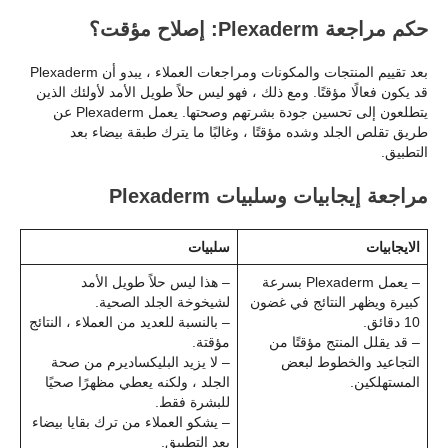
حكم مراجعة Plexaderm: إصلاح مؤقت؟
بعد تقييم المنتجات والمكونات ومراجعات العملاء ، يبدو أن Plexaderm
قد يكون فعالًا مؤقتًا. ومع ذلك ، فهو ليس حلاً طويل الأمد لأولئك الذين
يتطلعون إلى تحسين جودة بشرتهم وصحتها. يعمل Plexaderm عن
طريق تقلص الجلد وشده مؤقتًا ، وغالبًا ما يترك طبقة بيضاء بعد
التطبيق.
مراجعة إيجابيات وسلبيات Plexaderm
الايجابيات
سلبيات
– يعمل Plexaderm بسرعة
– هذا ليس حلاً طويل الأمد
كبيرة ويظهر النتائج في غضون
لشيخوخة الجلد الصحية.
10 دقائق.
– بالنسبة للعديد من العملاء ، النتائج
– قد يقلل المنتج مؤقتًا من
مؤقتة.
التجاعيد والخطوط لبعض
– لا يزيد البليكساديرم من صحة
المستهلكين.
الجلد ، ولكنه يعطي مظهرًا صحيًا
للبشرة فقط.
– يشكو العملاء من ترك بقايا بيضاء
بعد التطبيق.