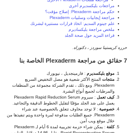
مراجعات بليكسديرم أخرى
حكم مراجعة Plexaderm: إصلاح مؤقت؟
مراجعة إيجابيات وسلبيات Plexaderm
علم جينوم السديم: اتخاذ قرارات مستنيرة لبشرتك
ملخص مراجعة بليكساديرم
قراءة المزيد حول صحة الجلد
حرره كريستينا سوردز ، دكتوراه.
7 حقائق من مراجعة Plexaderm الخاصة بنا
موقع بليكسديرم
: فارمينجديل ، نيويورك
منتجات
المنتج الأكثر شعبية هو مصل التخفيض السريع
Plexaderm. ومع ذلك ، تقدم الشركة مجموعة من المنظفات
والمرطبات لجميع أنواع البشرة.
كيف تعمل
: سيروم Plexaderm Rapid Reduction Serum
يعمل على شد الجلد مؤقتًا لتقليل الخطوط الدقيقة والتجاعيد.
خصوصية
: لا توجد مخاوف تتعلق بالخصوصية عند شراء
Plexaderm. جميع الطلبات مدفوعة لمرة واحدة ويتم تنفيذها من
خلال موقع ويب آمن.
كلفة
: يمكن شراء حزمة تجريبية لمدة 6 أيام لـ Plexaderm
Rapid Reconstruction Serum مقابل 14.95 دولارًا. بالتناوب ،