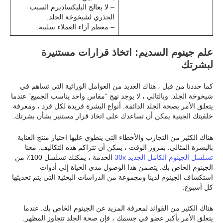
– لا يعالج البليكساديرم السبب
الجذري لشيخوخة الجلد.
– معظم آراء العملاء سلبية.
علم جينوم السديم: اتخاذ قرارات مستنيرة
لبشرتك
كما حددنا من قبل ، هناك العديد من العوامل الوراثية التي تساهم في
شيخوخة الجلد. وبالتالي ، لا يوجد نهج “مقاس واحد يناسب الجميع” عندما
يتعلق الأمر بصحة الجلد الدائمة. أنواع البشرة فريدة لكل فرد ، ومعرفة
خلفيتك الجينية يمكن أن تساعدك على اتخاذ قرار مستنير بشأن بشرتك.
هناك الكثير من التجارب والأخطاء التي ينطوي عليها اختيار منتج العناية
بالبشرة المثالي. بمرور الوقت ، يمكن أن تتراكم هذه التكاليف. معنا
تسلسل الجينوم الكامل الجديد 30x
الخدمة ، يمكنك تسلسل 100٪ من
الجينوم الخاص بك. يتضمن هذا الوصول مدى الحياة إلى أدوات
استكشاف الجينوم لدينا ومجموعة من الدراسات البحثية التي يتم تحديثها
كل أسبوع.
هناك الكثير من الفوائد لمعرفة المزيد عن الجينوم الخاص بك. عندما
يتعلق الأمر بأكبر عضو في جسمك ، فإن صحة الجلد تتجاوز المظهر.