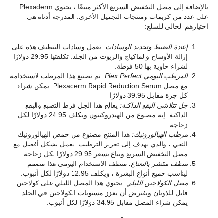
بالإضافة إلى مصل التخفيض السريع الأكثر مبيعًا ، يحتوي Plexaderm
على عدد من كريمات ومنتجات التجميل الأخرى. المدرجة أدناه هي
اختيارهم الحالي للسلع:
إعادة الضبط وتجديد الوسادات:
تعمل وسادات التنظيف هذه على
إزالة الأوساخ والماكياج والزيوت من الجلد. تكلفتها 29.95 دولارًا
لشراء حاوية بها 50 فوطة.
المرطب اليومي Plex Perfect:
تم تصنيع هذا المرطب لاستخدامه
مع مصل Plexaderm Rapid Reduction Serum. يمكن شراء
كل جرة مقابل 39.95 دولارًا.
جل تتلاشى البقع الداكنة:
يعالج هذا الجل فرط التصبغ والبقع
الداكنة. إنه مصنوع من الهيدروكينون ويكلف 24.95 دولارًا لكل
زجاجة
مرطب الهيالورونيك:
هذا المنتج مصنوع من حمض الهيالورونيك
النقي ، والذي يهدف إلى تعزيز الترطيب. يعمل بشكل أفضل مع
مصل التخفيض السريع ويباع بسعر 29.95 دولارًا لكل زجاجة.
منظف مقشر بالنعناع:
منظف الاستخدام اليومي هذا مصمم
ليناسب جميع أنواع البشرة ، ويكلف 12.95 دولارًا لكل أنبوب.
مصل الكولاجين الليلي:
يحتوي هذا المصل الليلي على كولاجين
قابل للذوبان ويفترض أن يعزز مستويات الكولاجين في الجلد.
يمكن شراء المصل مقابل 34.95 دولارًا لكل أنبوب.