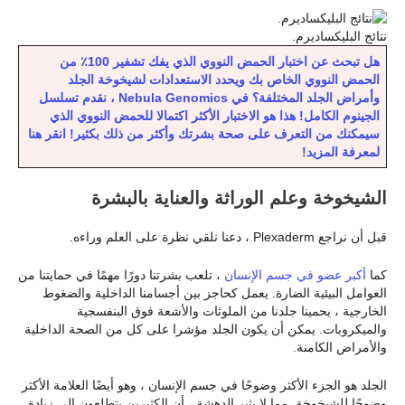
نتائج البليكساديرم.
هل تبحث عن اختبار الحمض النووي الذي يفك تشفير 100٪ من
الحمض النووي الخاص بك ويحدد الاستعدادات لشيخوخة الجلد
وأمراض الجلد المختلفة؟ في Nebula Genomics ، نقدم تسلسل
الجينوم الكامل! هذا هو الاختبار الأكثر اكتمالا للحمض النووي الذي
سيمكنك من التعرف على صحة بشرتك وأكثر من ذلك بكثير! انقر هنا
لمعرفة المزيد!
الشيخوخة وعلم الوراثة والعناية بالبشرة
قبل أن نراجع Plexaderm ، دعنا نلقي نظرة على العلم وراءه.
كما
أكبر عضو في جسم الإنسان
، تلعب بشرتنا دورًا مهمًا في حمايتنا من
العوامل البيئية الضارة. يعمل كحاجز بين أجسامنا الداخلية والضغوط
الخارجية ، يحمينا جلدنا من الملوثات والأشعة فوق البنفسجية
والميكروبات. يمكن أن يكون الجلد مؤشرا على كل من الصحة الداخلية
والأمراض الكامنة.
الجلد هو الجزء الأكثر وضوحًا في جسم الإنسان ، وهو أيضًا العلامة الأكثر
وضوحًا للشيخوخة. مما لا يثير الدهشة ، أن الكثيرين يتطلعون إلى زيادة