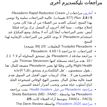
مراجعات بليكسديرم أخرى
أمازون
مراجعات ل Plexaderm Rapid Reduction Cream
2.8 / 5
Plus:
(977 تقييمات). غالبية المراجعات سلبية ولا توصي
بهذا المنتج. اشتكى العديد من العملاء من أن هذا كان مجرد
إصلاح مؤقت ، بينما أفاد آخرون أن المصل ترك وراءه فيلمًا
أبيض. تشير المراجعات أيضًا إلى أنه لا يمكنك وضع المكياج عند
استخدام Plexaderm. لا يوجد الكثير من المراجعات الإيجابية لهذا
المنتج.
Trustpilot Plexaderm التعليقات: 2/5 (99 نصيحة)
المراجعات. io مراجعة Plexaderm: 4.69 / 5
مراجعة صادقة لـ Plexaderm: هل تستحق المحاولة أم لا ؟: 2.1
/ 10. هذه مراجعة مستقلة كتبها Thomas Stevenson على
Right Health والتي وفقًا لها يعتبر Plexaderm مضيعة للمال. هنا
، يقول ستيفنسون ، “هل البلكساديرم يستحق ذلك؟ الإجابة
المختصرة هي لا… هناك كريمات عيون أفضل في السوق تقدم
قيمة عالية مقابل المال. يتضمن النهج الوقائي لشيخوخة الجلد
اتباع أسلوب حياة صحي وتجنب أضرار أشعة الشمس “.
مراجعة Plexaderm من قبل Health Insiders:
تمت مراجعة
Plexaderm هنا بواسطة Sheila Barbarino (MD ، FAAO ،
FAACs ، FACS). متوسط آراء العملاء كانت
2/5
.
مراجعة Plexaderm 2020
بواسطة The Derm Review