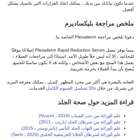
عندما تكون بياناتك بين يديك ، يمكنك اتخاذ القرارات التي تناسبك بشكل
أفضل.
ملخص مراجعة بليكساديرم
دعونا نلخص مراجعة Plexaderm الخاصة بنا.
بينما يوفر مصل Plexaderm Rapid Reduction Serum إصلاحًا مؤقتًا
للتجاعيد ، إلا أنه ليس حلاً طويل الأمد. استنادًا إلى مراجعات العملاء ،
يعمل هذا المنتج مع بعض الأشخاص ، ولكنه قد لا يكون مناسبًا للجميع.
يُنصح بأن يبدأ العملاء بحزمة تجريبية.
العناية بالبشرة هي أكثر من مجرد المظهر. كبديل ، يمكنك معرفة المزيد
عن بشرتك من خلال
30x تسلسل الجينوم الكامل
الخدمات.
قراءة المزيد حول صحة الجلد
علم الوراثة من حب الشباب (Nvarini ، 2019)
علم الوراثة من سرطان الجلد (باريت ، 2011)
علم الوراثة من التهاب الجلد التأتبي (باتيرنوستر ، 2015)
علم الوراثة لسرطان الخلايا الحرشفية الجلدي (Sarin ، 2020)