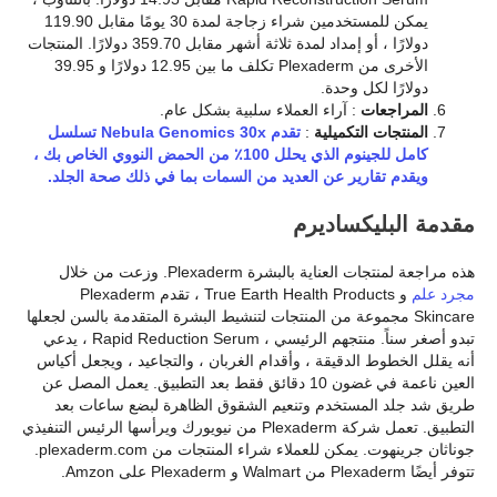
يمكن للمستخدمين شراء زجاجة لمدة 30 يومًا مقابل 119.90
دولارًا ، أو إمداد لمدة ثلاثة أشهر مقابل 359.70 دولارًا. المنتجات
الأخرى من Plexaderm تكلف ما بين 12.95 دولارًا و 39.95
دولارًا لكل وحدة.
المراجعات
: آراء العملاء سلبية بشكل عام.
المنتجات التكميلية
:
تقدم Nebula Genomics 30x تسلسل
كامل للجينوم الذي يحلل 100٪ من الحمض النووي الخاص بك ،
ويقدم تقارير عن العديد من السمات بما في ذلك صحة الجلد.
مقدمة البليكساديرم
هذه مراجعة لمنتجات العناية بالبشرة Plexaderm. وزعت من خلال
مجرد علم
و True Earth Health Products ، تقدم Plexaderm
Skincare مجموعة من المنتجات لتنشيط البشرة المتقدمة بالسن لجعلها
تبدو أصغر سناً. منتجهم الرئيسي ، Rapid Reduction Serum ، يدعي
أنه يقلل الخطوط الدقيقة ، وأقدام الغربان ، والتجاعيد ، ويجعل أكياس
العين ناعمة في غضون 10 دقائق فقط بعد التطبيق. يعمل المصل عن
طريق شد جلد المستخدم وتنعيم الشقوق الظاهرة لبضع ساعات بعد
التطبيق. تعمل شركة Plexaderm من نيويورك ويرأسها الرئيس التنفيذي
جوناثان جرينهوت. يمكن للعملاء شراء المنتجات من plexaderm.com.
تتوفر أيضًا Plexaderm من Walmart و Plexaderm على Amzon.