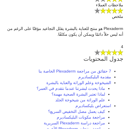
ملاحظات العملاء
ملخص
Plexaderm هو منتج للعناية بالبشرة يقلل التجاعيد مؤقتًا على الرغم من
أنه ليس حلاً دائمًا ويمكن أن يكون مكلفًا.
4
جدول المحتويات
7 حقائق من مراجعة Plexaderm الخاصة بنا
مقدمة البليكساديرم
الشيخوخة وعلم الوراثة والعناية بالبشرة
ماذا يحدث لبشرتنا عندما نتقدم في العمر؟
لماذا تعتبر البشرة الصحية مهمة؟
علم الوراثة من شيخوخة الجلد
استعراض بليكساديرم
كيف يعمل مصل التخفيض السريع؟
مراجعة مكونات البليكساديرم
مراجعة دراسة Plexaderm السريرية
مراجعة منتجات Plexaderm الأخرى