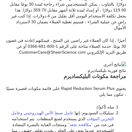
دولارًا. بالتناوب ، يمكن للمستخدمين شراء زجاجة لمدة 30 يومًا مقابل
119.90 دولارًا ، أو إمداد لمدة ثلاثة أشهر مقابل 359.70 دولارًا. هذا
يجعل تكلفة الاستخدام اليومي أقل بقليل من 4 دولارات. إذا كنت غير
راضٍ عن عملية الشراء ، فسيتم تغطية العملاء بضمان 30 لاسترداد
الأموال.
أخيرًا ، إذا كان العملاء غير راضين عن المنتج ، فيمكنهم إعادته في غضون
30 يومًا. خدمة العملاء متاحة على الرقم 1-800-681-0366 أو عن
طريق البريد الإلكتروني CustomerCare@SheerScience.com.
نتائج فورية بليكساديرم.
مراجعة مكونات البليكساديرم
يحتوي Rapid Reduction Serum Plus على قائمة مكونات قصيرة نسبيًا
، تتكون مما يلي:
مياه (أكوا)
سيليكات الصوديوم:
إنها
عامل ضبط الأس الهيدروجيني وعامل
التخزين المؤقت
الذي يستخدم لصنع المنظفات. يتم استخدامه
في عدد من
“مكافحة تجعد”
ومنتجات العناية بالبشرة المضادة
للشيخوخة. عندما يجف على الجلد ، يحدث تقلص خفيف ، مما