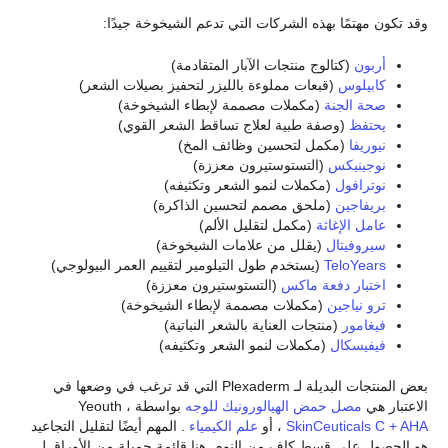
وقد تكون مهتمًا بهذه الشركات التي تدعم الشيخوخة جيدًا:
أربون
(كتالوج منتجات الآبار المتقادمة)
كابيلوس
(قبعات مملوءة بالليزر لتحفيز بصيلات الشعر)
صحة الجنة
(مكملات مصممة لإبطاء الشيخوخة)
يحتفظ
(وصفة طبية لعلاج تساقط الشعر القوي)
نيوريفا
(مكمل لتحسين وظائف المخ)
نوجينيكس
(التستوستيرون معززة)
نوترافول
(مكملات لنمو الشعر وتكثيفه)
بريفاجين
(ملحق مصمم لتحسين الذاكرة)
عامل الإغاثة
(مكمل لتقليل الألم)
سيروفيتال
(يقلل من علامات الشيخوخة)
TeloYears
(يستخدم طول التيلومير لتقييم العمر البيولوجي)
اختبار دفعة ماكس
(التستوستيرون معززة)
ترو نياجين
(مكملات مصممة لإبطاء الشيخوخة)
فيغامور
(منتجات العناية بالشعر النباتية)
فيفيسكال
(مكملات لنمو الشعر وتكثيفه)
بعض المنتجات البديلة لـ Plexaderm التي قد ترغب في وضعها في
الاعتبار هي
مصل حمض الهيالورونيك للوجه
بواسطة Yeouth ،
SkinCeuticals C + AHA
، أو
علم الكيمياء
. المهم أيضًا لتقليل التجاعيد
هو الحصول على قسط كافٍ من النوم. هنا قائمة جميلة من الأوراق ل