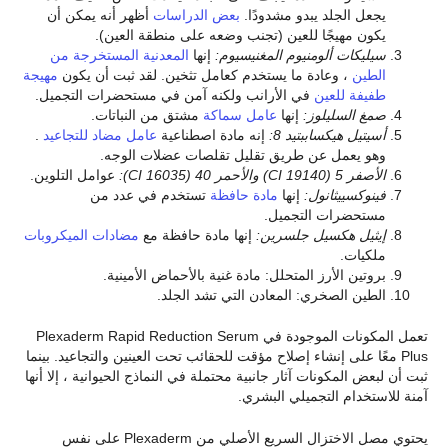
يجعل الجلد يبدو مشدودًا.
بعض الدراسات
أظهر أنه يمكن أن
يكون مهيجًا للعين (تجنب وضعه على منطقة العين).
سيليكات ألومنيوم المغنيسيوم:
إنها
المعدنية المستخرجة من
الطين
، وعادة ما يستخدم كعامل تثخين. لقد ثبت أن يكون
مهيجة
طفيفة للعين
في الأرانب ولكنه آمن في مستحضرات التجميل.
صمغ السليلوز:
إنها
عامل سماكة
مشتق من النباتات.
أسيتيل هيكساببتيد 8:
إنه مادة اصطناعية
عامل مضاد للتجاعيد
.
وهو يعمل عن طريق تقليل تقلصات عضلات الوجه.
الأصفر 5 (CI 19140) والأحمر 40 (CI 16035):
عوامل التلوين.
فينوكسييثانول:
إنها
مادة حافظة
تستخدم في عدد من
مستحضرات التجميل.
إيثيل هكسيل جلسرين:
إنها مادة حافظة مع
مضادات الميكروبات
ملكيات.
بروتين الأرز المتحلل: مادة غنية بالأحماض الأمينية.
الطين الصخري: المعادن التي تشد الجلد.
تعمل المكونات الموجودة في Plexaderm Rapid Reduction Serum
Plus معًا على إنشاء إصلاح مؤقت للحقائب تحت العينين والتجاعيد. بينما
ثبت أن لبعض المكونات آثار جانبية محتملة في النماذج الحيوانية ، إلا أنها
آمنة للاستخدام التجميلي البشري.
يحتوي مصل الاختزال السريع الأصلي من Plexaderm على نفس