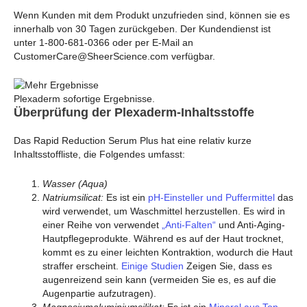
Wenn Kunden mit dem Produkt unzufrieden sind, können sie es
innerhalb von 30 Tagen zurückgeben. Der Kundendienst ist
unter 1-800-681-0366 oder per E-Mail an
CustomerCare@SheerScience.com verfügbar.
Plexaderm sofortige Ergebnisse.
Überprüfung der Plexaderm-Inhaltsstoffe
Das Rapid Reduction Serum Plus hat eine relativ kurze
Inhaltsstoffliste, die Folgendes umfasst:
Wasser (Aqua)
Natriumsilicat:
Es ist ein
pH-Einsteller und Puffermittel
das
wird verwendet, um Waschmittel herzustellen. Es wird in
einer Reihe von verwendet
„Anti-Falten“
und Anti-Aging-
Hautpflegeprodukte. Während es auf der Haut trocknet,
kommt es zu einer leichten Kontraktion, wodurch die Haut
straffer erscheint.
Einige Studien
Zeigen Sie, dass es
augenreizend sein kann (vermeiden Sie es, es auf die
Augenpartie aufzutragen).
Magnesiumaluminiumsilikat:
Es ist ein
Mineral aus Ton