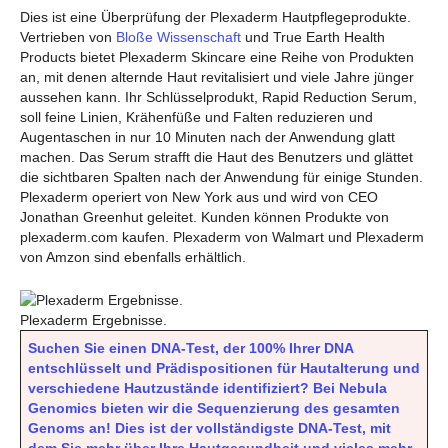
Dies ist eine Überprüfung der Plexaderm Hautpflegeprodukte.
Vertrieben von
Bloße Wissenschaft
und True Earth Health
Products bietet Plexaderm Skincare eine Reihe von Produkten
an, mit denen alternde Haut revitalisiert und viele Jahre jünger
aussehen kann. Ihr Schlüsselprodukt, Rapid Reduction Serum,
soll feine Linien, Krähenfüße und Falten reduzieren und
Augentaschen in nur 10 Minuten nach der Anwendung glatt
machen. Das Serum strafft die Haut des Benutzers und glättet
die sichtbaren Spalten nach der Anwendung für einige Stunden.
Plexaderm operiert von New York aus und wird von CEO
Jonathan Greenhut geleitet. Kunden können Produkte von
plexaderm.com kaufen. Plexaderm von Walmart und Plexaderm
von Amzon sind ebenfalls erhältlich.
Plexaderm Ergebnisse.
Suchen Sie einen DNA-Test, der 100% Ihrer DNA
entschlüsselt und Prädispositionen für Hautalterung und
verschiedene Hautzustände identifiziert? Bei Nebula
Genomics bieten wir die Sequenzierung des gesamten
Genoms an! Dies ist der vollständigste DNA-Test, mit
dem Sie mehr über Ihre Hautgesundheit und vieles mehr