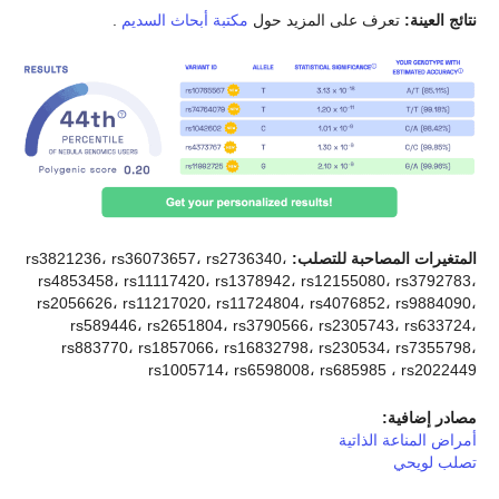
نتائج العينة:
تعرف على المزيد حول
مكتبة أبحاث السديم
.
المتغيرات المصاحبة للتصلب:
rs3821236، rs36073657، rs2736340،
rs4853458، rs11117420، rs1378942، rs12155080، rs3792783،
rs2056626، rs11217020، rs11724804، rs4076852، rs9884090،
rs589446، rs2651804، rs3790566، rs2305743، rs633724،
rs883770، rs1857066، rs16832798، rs230534، rs7355798،
rs1005714، rs6598008، rs685985 ، rs2022449
مصادر إضافية:
أمراض المناعة الذاتية
تصلب لويحي