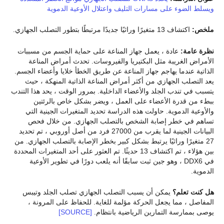
ويسلط الضوء على مسارات التليف واعتلال الأوعية الدموية
ملخص:
اكتشاف 13 متغيرًا وراثيًا جديدًا مرتبطًا بتطور التصلب الجهازي.
نظرة عامة:
عادة ، يعمل جهاز المناعة على حماية الجسم من مسببات
الأمراض الغريبة مثل البكتيريا والفيروسات. تحدث أمراض المناعة
الذاتية عندما يهاجم جهاز المناعة عن طريق الخطأ خلايا وأعضاء الجسم.
يعد التصلب الجهازي من أكثر أمراض المناعة الذاتية المنهكة ، حيث
يتسبب في تندب الجلد والأعضاء الداخلية. بمرور الوقت ، يحد هذا التندب
ببطء من قدرة الأعضاء على العمل ، ويضر بشكل خاص بالرئتين
والأوعية الدموية. حاولت هذه الدراسة تحديد المتغيرات الجينية التي
تساهم في خطر إصابة الشخص بالتصلب الجهازي. من خلال فحص
البيانات الجينية لما يقرب من 27000 فرد من أصل أوروبي ، تم تحديد
27 متغيرًا وراثيًا يرتبط بشكل كبير بخطر الإصابة بالتصلب الجهازي. من
بين هؤلاء ، تم اكتشاف 13 حديثًا. تم العثور على أحد المتغيرات المحددة
في DDX6 ، وهو جين ثبت سابقًا أنه يلعب دورًا في تطوير الأوعية
الدموية.
هل كنت تعلم؟
يمكن أن يسبب التصلب الجهازي تصلب الجلد وتيبس
المفاصل ، مما يجعل الحركة مؤلمة للغاية. للحفاظ على المرونة ،
يوصى بممارسة التمارين الرياضية بانتظام.
[SOURCE]