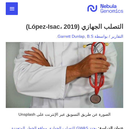
خطي
القائمة
لى
لمحتوى
الرئيس
التصلب الجهازي (López-Isac، 2019)
التقارير
/ بواسطة
Garrett Dunlap, B.S.
الصورة عن طريق التسويق عبر الإنترنت على Unsplash
عنوان الدراسة:
يحدد GWAS للتصلب الجهازي مواقع الخطر المتعددة