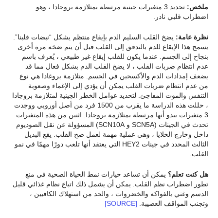
ملخص:
تحديد 3 متغيرات جينية مرتبطة بمتلازمة بروجادا ، وهو
اضطراب قلبي نادر.
نظرة عامة:
يضخ القلب السليم الدم بإيقاع منتظم يشكل “نبضات قلبنا”.
يسمح هذا الإيقاع للدم بالتدفق إلى القلب قبل أن يتم ضخه مرة أخرى
بنجاح إلى الجسم. عندما يكون للقلب إيقاع غير طبيعي ، يُعرف باسم
عدم انتظام ضربات القلب ، لا يضخ القلب الدم بشكل فعال مما قد
يضعف إمدادات الدم والأكسجين في الجسم. متلازمة بروغادا هي نوع
من عدم انتظام ضربات القلب يمكن أن يؤدي إلى الإغماء وصعوبة
التنفس والموت المفاجئ. لتحديد عوامل الخطر الجينية لمتلازمة بروجادا
، حللت هذه الدراسة ما يقرب من 1500 فرد من أصل أوروبي ووجدت
3 متغيرات يبدو أنها مرتبطة بمتلازمة بروجادا. اثنين من هذه المتغيرات
تحدث في الجينات (SCN5A و SCN10A) المسؤولة عن نقل الصوديوم
داخل وخارج الخلايا ، وهي عملية مهمة لعمل ضخ القلب. يقع البديل
الثالث المحدد في جينات HEY2 التي يعتقد أنها تلعب دورًا مهمًا في نمو
القلب.
هل كنت تعلم؟
يمكن أن تساعد خيارات نمط الحياة الصحية في منع
تطور اضطراب نظم القلب. يمكن أن يشمل ذلك اتباع نظام غذائي قليل
الدسم وغني بالفواكه والخضروات ، والحد من استهلاك الكافيين ،
وتجنب المواقف العصيبة.
[SOURCE]