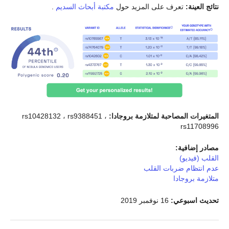
نتائج العينة:
تعرف على المزيد حول
مكتبة أبحاث السديم
.
المتغيرات المصاحبة لمتلازمة بروجادا:
rs10428132 ، rs9388451 ،
rs11708996
مصادر إضافية:
القلب (فيديو)
عدم انتظام ضربات القلب
متلازمة بروجادا
تحديث اسبوعي:
16 نوفمبر 2019