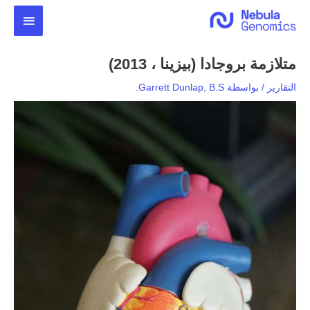
خطي
القائمة
لى
لمحتوى
الرئيس
متلازمة بروجادا (بيزينا ، 2013)
التقارير
/ بواسطة
Garrett Dunlap, B.S.