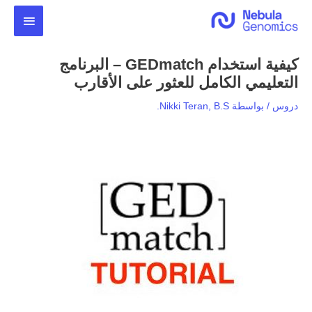
خطي
القائمة
لى
لمحتوى
الرئيس
كيفية استخدام GEDmatch – البرنامج
التعليمي الكامل للعثور على الأقارب
دروس
/ بواسطة
Nikki Teran, B.S.