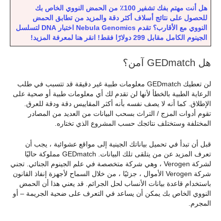
هل أنت مهتم بفك تشفير 100٪ من الحمض النووي الخاص بك
للحصول على نتائج أسلاف أكثر دقة والمزيد من تطابق الحمض
النووي مع الأقارب؟ تقدم Nebula Genomics اختبار DNA لتسلسل
الجينوم الكامل مقابل 299 دولارًا فقط! انقر هنا لمعرفة المزيد!
هل GEDmatch آمن؟
لن تعطيك GEDmatch معلومات طبية غير دقيقة قد تتسبب في طلب
الرعاية الطبية بالخطأ لأنها لن تقدم لك أي معلومات طبية أو صحية على
الإطلاق. كما أنه لا يصف نفسه بأنه أكثر المقاييس دقة ودقة للعرق.
تقوم أدوات المزج / التراث بسحب البيانات من العديد من المصادر
المختلفة وستختلف نتائجك حسب المشروع الذي تختاره.
قبل أن تبدأ في تحميل بياناتك الجينية إلى مواقع عشوائية ، يجب أن
تعرف المزيد عن من يتلقى تلك البيانات. GEDmatch مملوكة حاليًا
لشركة Verogen ، وهي شركة متخصصة في علم الجينوم الجنائي. تجني
شركة Verogen الأموال ، جزئيًا ، من خلال السماح لأجهزة إنفاذ القانون
باستخدام قاعدة بيانات الأنساب لحل الجرائم. قد يعني هذا أن الحمض
النووي الخاص بك يمكن أن يساعد في التعرف على ضحية الجريمة – أو
المجرم.