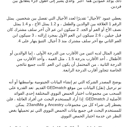
ذلك يوجد عمودين هما “أكبر” والذي يشير إلى أطول جزء يتطابق بين
فردين.
يعطي عمود “الأجيال” تقديرًا لعدد الأجيال التي تفصل بين شخصين. يمثل
الرقم 1 العلاقة بين الوالدين والطفل ، و 1.2 يمثل الأخ ، و 1.4 يمثل
نصف الأخ أو العم أو الجد. 2 سيكون ابن عم لأن آخر سلف مشترك كان
قبل جيلين ، 2.6 سيكون ابن العم الأول بمجرد إزالته ، 3 سيكون ابن
العم الثاني مع آخر سلف مشترك منذ 3 أجيال. التنبؤ ينهار على 4.
الفرد المثال لديه اثنين من الأقارب من الدرجة الأولى ، إما الوالدين أو
الأطفال ، أحد الأقارب بدرجة 1.5 ، مثل العمة ، وأحد الأقارب من
الدرجة الثانية ، من المحتمل أن يكون ابن العم. كانت جميع نتائجي
الخاصة تتجاوز أقارب الدرجة الرابعة.
يوضح المصدر الشركة التي تم إنشاء البيانات الجينومية بواسطتها أو أنه
تم ترحيل (نقل) البيانات من موقع GEDmatch القديم. تعد القدرة على
السحب من مجموعات اختبار الحمض النووي المختلفة إحدى الفوائد
الأصلية لـ GEDmatch. إذا أراد المستخدم البحث عن أفراد العائلة ، فلن
يضطر إلى شراء كل من مجموعات Ancestry و 23andMe. يمكن
للمستخدم البحث في جميع بيانات الحمض النووي التي تم تحميلها بغض
النظر عن خدمة اختبار الحمض النووي.