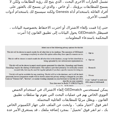
تشمل الخيارات الأخرى البحث ، الذي يتيح لك رؤية التطابقات ولكن لا
يسمح للمطابقات برؤيتك ، أو خاص ، والذي لن يسمح لك بالعثور على
أفراد العائلة باستخدام أداة Genesis ولكنه سيسمح لك باستخدام أدوات
النسب الأخرى.
حتى إذا قمت بإلغاء الاشتراك أو اخترت الاحتفاظ بخصوصية البيانات ،
فسيظل GEDmatch يحول البيانات إلى تطبيق القانون إذا أمرت
المحكمة باستدعاء المعلومات.
يمكن لمستخدمي GEDmatch إلغاء الاشتراك في استخدام الحمض
النووي الخاص بهم في عمليات البحث التي تقوم بها سلطات تطبيق
القانون ، ويظل مرئيًا للمطابقات العائلية المحتملة.
انقر فوق “اختيار ملف” ، وابحث عن الملف على جهاز الكمبيوتر الخاص
بك ، ثم انقر فوق “تحميل”. بمجرد إضافة ملفك ، قد يستغرق الأمر عدة