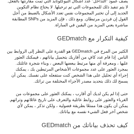
يصف عمود “التداخل” عدد أشكال النيوكلوتايد التي تمت مقارنتها بالفعل.
لا يتم تنفيذ ذلك للمجموعات التي تم ترحيلها. لا يحتاج نظام التكوين
الجديد إلى أن تختبر المجموعات نفس تعدد الأشكال بالضبط من أجل
القول إن فردين مرتبطان. ومع ذلك ، فإن المزيد من SNPs المطابقة
مباشرة يعني المزيد من اليقين في المباراة.
كيفية التكرار مع GEDmatch
الكثير من المرح في GEDmatch هو القدرة على النظر إلى الروابط بين
الناس. إذا قام عدد كافٍ من أقاربك بتحميل بياناتهم ، فيمكنك العثور
عليها ، ومعرفة أي منها مرتبط ببعضها البعض ، وبناء شجرة عائلتك.
بمجرد العثور على عدد مجموعات الأشخاص المرتبطين بك ، يمكنك
إجراء أي تحليل على هذا الشخص كنت ستفعله على نفسك. يمكن أن
يسمح لك ذلك بتحديد مصدر الأجزاء المختلفة من تراثك.
حتى إذا لم يكن لديك أي أقارب ، يمكنك العثور على مجموعات من
الغرباء والعثور على روابط عائلية والتعرف على تاريخ عائلاتهم وتراثهم.
يمكن أن يكون هذا ممتعًا بطريقة فضولية ، ولكن تذكر ، يمكن لأي
شخص آخر فعل الشيء نفسه مع بياناتك.
كيف تحذف بياناتك من GEDmatch