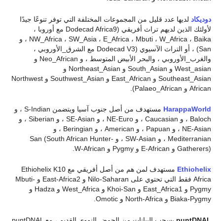
دوديكاد
لديها عدد قليل من المجموعات المختلفة التي توفر تنوعًا جيدًا
لأولئك الذين لديهم تراث أفريقي (Dodecad Africa9 مع أوروبا ،
NW_Africa ، SW_Asia ، E_Africa ، Mbuti ، W_Africa ، Baika ، و
San) ، أو التراث الآسيوي (Dodecad V3 مع الشرق_الأوروبي ،
والغرب_الأوروبي ، والبحر الأبيض المتوسط ، و Neo_African و
West_asian و South_Asian و Northeast_Asian و
Southeast_Asian و East_African و Southwest_Asian و Northwest
African و Palaeo_African).
HarappaWorld
مستهدف من أصل جنوب آسيا ويتضمن S-Indian ، و
Baloch ، و Caucasian ، و NE-Euro ، و SE-Asian ، و Siberian ، و
NE-Asian ، و Papuan ، و American ، و Beringian ، و
Mediterranian ، و SW-Asian ، و San (South African Hunter-
Gatherers) و E-African و Pygmy و W-African.
Ethiohelix
مستهدف لمن هم من أصل أفريقي مع Ethiohelix K10
Africa فقط التي تحتوي على Nilo-Saharan و East-Africa2 و Mbuti-
Pygmy و East_Africa1 و Khoi-San و West_Africa و Hadza و
Biaka-Pygmy و North-Africa و Omotic.
puntDNAL
يسحب البيانات من الحمض النووي القديم ، مع puntDNAL