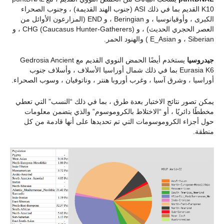
K10 القديم بما في ذلك ASI (جنوب الهند القديمة) ، وجنوب الصحراء
الكبرى ، وأوقيانوسيا ، و Beringian ، و END (المزارعون الأوائل من
العصر الحجري الحديث) ، و CHG (Caucasus Hunter-Gatherers) ، و
Siberian ، و E_Asian ) والهنود الحمر.
جيدروسيا
يستخدم أيضًا الحمض النووي القديم مع Gedrosia Ancient
Eurasia K6 بما في ذلك شمال أوراسيا الأسلاف ، وأسلاف جنوب
أوراسيا ، وشرق آسيا ، وغرب أوروبا هنتر ، وناتوفيان ، وسوب الصحراء.
يمكن تصور نتائج الاختبار بعدة طرق ، بما في ذلك “النسب” التي تعطي
مخططًا دائريًا ، أو “الاختلاط بالكروموسوم” والذي يتضمن معلومات
حول أجزاء الكروموسومات التي تم تحديدها على أنها قادمة من كل
منطقة.