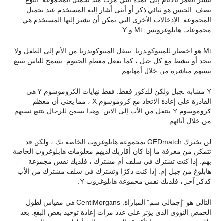
يشير العمر بالأيام إلى المدة التي مرت منذ تحميل المجموعة. النوع
يصف. الجنس هو ثنائي ذكر أو أنثى أشار إليه المستخدم عند تحميل
المجموعة. الإدخالات الأخرى التي يمكن أن يشير إليها المستخدم هي
مجموعات هابلوغروبس: Mt و Y.
Mt هو اختصار للميتوكوندريا. تنتقل الميتوكوندريا من الأم إلى الطفل ولا
تتحد أو تتشظ مع كل جيل ، كما يفعل معظم الجينوم. يسمح للناس بتتبع
نسبهم مباشرة من خلال أمهاتهم.
Y مشابه لجبل ولكن للذكور فقط. فقط نهايات الكروموسوم Y هي
القادرة على إعادة الاتحاد مع كروموسوم X ، مما يعني أن معظم
كروموسوم Y ينتقل من الأب إلى الابن. وهذا يسمح للرجال بتتبع نسبهم
من خلال آبائهم.
لن يخبرك GEDmatch بمجموعة هابلوغروب الخاصة بك ، ولكن قد
تتمكن من معرفة ما إذا كان أقاربك لديهم معلومات هابلوغروب الخاصة
بهم. إذا كنت تشترك في سلف أم مشترك ، فلديك نفس مجموعة
هابلوغ من جبل إم. إذا كنت ذكرًا وتشترك في سلف مشترك من الأب
كذكر آخر ، فلديك نفس مجموعة هابلوغروب Y.
التالي هو “إجمالي سم” المباراة. CentiMorgans هي مقياس لطول
الحمض النووي الذي يؤثر على عدد مرات إعادة توحيد بعض البقع. بعد