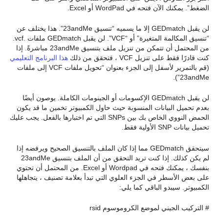
الضغط”. يمكنك الآن فتحه في WordPad أو Excel.
لن يقبل GEDmatch إلا ما يسميه “تنسيق 23andMe”. هذا يختلف عن
“تنسيق المكالمة المتغيرة” أو “VCF”. لن يقبل GEDmatch ملفات .vcf.
من المحتمل أن تتمكن من تنزيل ملف بتنسيق 23andMe مباشرةً. إذا
كنت قادرًا فقط على تنزيل VCF ، فتحقق من ذلك
هذا البرنامج التعليمي
(قم بالتمرير لأسفل إلى الجزء بعنوان “تحويل ملفات VCF إلى ملفات
23andMe”).
لن يقبل GEDmatch الإكسومات أو الجينومات الكاملة. يوصون أيضًا
بعدم تحميل البيانات المنسوبة حيث حاول الكمبيوتر تخمين ما قد يكون
الحمض النووي الخاص بك بين SNPs التي تم اختبارها بالفعل. يجب عليك
تحميل بيانات SNP الأولية فقط.
سيتحقق GEDmatch مما إذا كان الملف بالتنسيق الصحيح ويرفضه إذا
لم يكن كذلك. إذا كنت تريد التحقق من أن الملف بتنسيق 23andMe
بنفسك ، يمكنك فتحه في Wordpad أو Excel. من المحتمل أن تحتوي
على بعض الأسطر في الجزء العلوي التي تبدأ بعلامة تصنيف ، يتجاهلها
الكمبيوتر. سيبدو الباقي كما يلي:
# التركيب الجيني لموضع الكروموسوم rsid