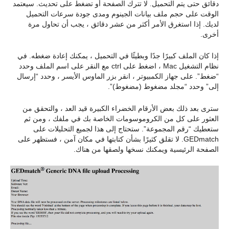
دقائق حتى يتم التحميل. لا تترك الصفحة أو تضغط على تحديث. سيعتمد
الوقت على حجم ملف بيانات الجينوم ومدى جودة سرعات التحميل
لديك. إذا استغرق الأمر أكثر من عشر دقائق ، يجب أن تحاول مرة
أخرى.
إذا كان الملف كبيرًا جدًا وبطيئًا في التحميل ، يمكنك إعادة ضغطه. في
نظام التشغيل Mac ، اضغط على ctrl مع النقر على اسم الملف وحدد
“ضغط”. على جهاز الكمبيوتر ، انقر بزر الماوس الأيسر ، وحدد “إرسال
إلى” وحدد “مجلد مضغوط (مضغوط)”.
سترى بعد ذلك بعض الأرقام الخضراء الكبيرة قيد العد ، والتحقق من
العثور على كل من الكروموسومات الخاصة بك في ملفك ، ومن ثم
ستعطيك “رقم المجموعة”. ستحتاج إلى هذا لجميع التحليلات على
GEDmatch. لا تقلق كثيرًا بشأن كتابتها في مكان آمن ، فستظهر على
الصفحة الرئيسية ويمكنك نسخها ولصقها من هناك.