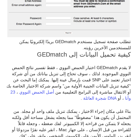
تتطلب صفحة تسجيل مستخدم GEDmatch بريدًا إلكترونيًا يمكن
للمستخدمين الآخرين رؤيته.
كيفية تحميل البيانات إلى GEDmatch
لا يقدم GEDmatch اختبار الحمض النووي ، فقط تفسير نتائج الحمض
النووي الموجودة. لذلك ، سوف تحتاج إلى تنزيل بياناتك من أي شركة
اختبار تعتمد على SNP قمت بإرسال عينة إليها. يمكنك إما البحث عن
“كيفية تنزيل البيانات الجينية الأولية من” واسم شركة الاختبار الخاصة بك
أو الانتقال مباشرة إلى البرامج التعليمية من
أصل الحمض النووي
،
23
وأنا
، أو
DNA شجرة العائلة
.
بناءً على مكان إجراء الاختبار ، يمكنك تنزيل ملف واحد أو مجلد. من
المحتمل أن يكون هذا “مضغوطًا” مما يجعله يشغل مساحة أقل ولكنه
يجعله لا يتمكن من قراءته إلا الكمبيوتر. لفك ضغطه ، وجعله قابلاً
للقراءة من قبل الإنسان ، على جهاز Mac ، انقر عليه نقرًا مزدوجًا أو
انقر بزر الماوس الأيمن على الكمبيوتر الشخصي وانقر على “فك