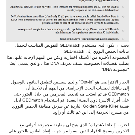
يجب أن يكون لدى مستخدم GEDmatch التفويض المناسب لتحميل
بيانات الحمض النووي إلى GEDmatch.
المجموعة الأخيرة من الأسئلة اختيارية ولكن من المهم الإجابة عليها. هذا
يطلب تفضيلات الخصوصية لملف تعريف DNA هذا ، والذي يسمى أيضًا
“مجموعة DNA”.
الخيار الافتراضي هو “Opt-in” والذي سيسمح لتطبيق القانون بالوصول
إلى بياناتك لعمليات البحث الإجرامية. من المهم أن نلاحظ أن
GEDmatch قد تم استخدامه لتحديد المجرمين من خلال العثور حتى
على أفراد الأسرة ذوي الصلة البعيدة. تم استخدام GEDmatch لحل
قضية Golden State Killer الباردة عن طريق مطابقة الحمض النووي
من مسرح الجريمة إلى ابن عم ثالث أو رابع.
اخترت “إلغاء الاشتراك” الذي يتيح لي مقارنة مجموعة أدواتي مع
الآخرين ويسمح للأفراد الذين ليسوا من جهات إنفاذ القانون بالعثور علي.