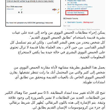
يمكن إجراء مطابقات الحمض النووي من واحد إلى عدة على عينات
بشرية قديمة باستخدام “تطابق الحمض النووي القديم”.
كل شخص ينحدر من بعض البشر القدامى ، ولكن لم يتم تسلسل كل
البشر القدامى. من حين لآخر ، يجد العلماء بقايا قديمة لا تزال تحتوي
على الحمض النووي البشري في حالة جيدة بما يكفي لاستخراج
المعلومات الجينية.
يعمل هذا التطبيق بطريقة مشابهة لأداة مقارنة الحمض النووي من
شخص إلى كثير والتي من المحتمل أنك ما زلت تنتظر تشغيلها. يقارن
الحمض النووي الخاص بك بالعينات القديمة ويتحقق من تطابق أي
امتدادات طويلة.
تتيح لك الأداة تغيير مدة امتداد المطابقة. 0.5 سم قصير جدًا وهناك الكثير
من التطابقات. العديد من التطابقات لا تشير بالضرورة إلى وجود علاقة
وثيقة. يتم الإشارة إلى هذه باللون البرتقالي. يُظهر كل شريط برتقالي
أي جزء من كروموسومات الإنسان القديم يطابق لي.