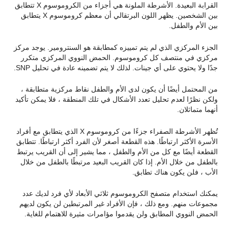
القرابة البعيدة. الأشرطة الملونة هي أجزاء من الكروموسوم X تتطابق
بين الشخصين. يظهر اللون البرتقالي أن معظم كروموسوم X يتطابق
بين الأم والطفل.
الجزء المركزي الذي لم يتم تمييزه كمطابقة هو السنترومير. يوجد مركز
مركزي في منتصف كل كروموسوم. الحمض النووي المركزي متكرر
جدًا ولا يحتوي على أي جينات. لذلك لا يتم تضمينه عادة في تحليل SNP.
من المحتمل أيضًا أن يكون لدى الأم والطفل نقاط مركزية متطابقة ،
ولكن نظرًا لعدم تحليل تعدد الأشكال في تلك المنطقة ، فلا يمكن تأكيد
أنهما متماثلان.
تُظهر الأشرطة الصفراء جزءًا من كروموسوم X الذي يتطابق مع أفراد
الأسرة الأكثر ارتباطًا. هذه القطعة أصغر لأن الفرد أكثر ارتباطًا. تتطابق
القطعة أيضًا مع كل من الأم والطفل ، مما يشير إلى أن القريب يرتبط
بالطفل من خلال الأم. إذا كان القريب البعيد مرتبطًا بالطفل من خلال
الأب ، فلن يكون هناك تطابق.
يمكنك استخدام متصفح الكروموسوم ثلاثي الأبعاد لأي فرد لديك عدد
مجموعات منهم. ومع ذلك ، فإن الأفراد غير المرتبطين لن يكون لديهم
الحمض النووي المطابق ولن يقدموا مؤامرات مثيرة للاهتمام للغاية.