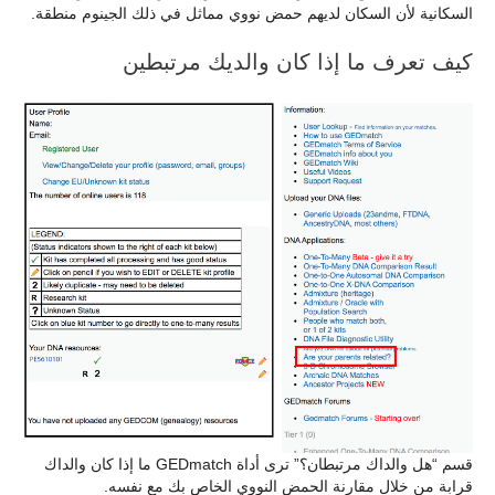
السكانية لأن السكان لديهم حمض نووي مماثل في ذلك الجينوم منطقة.
كيف تعرف ما إذا كان والديك مرتبطين
قسم “هل والداك مرتبطان؟” ترى أداة GEDmatch ما إذا كان والداك
قرابة من خلال مقارنة الحمض النووي الخاص بك مع نفسه.