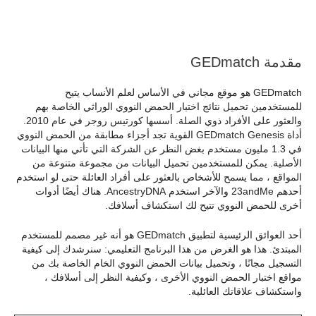
مقدمة GEDmatch
GEDmatch هو موقع مجاني في الأساس لعلم الأنساب يتيح
للمستخدمين تحميل نتائج اختبار الحمض النووي الوراثي الخاصة بهم
والعثور على الأفراد ذوي الصلة. أسسها كورتيس روجر في عام 2010.
أداة GEDmatch Genesis القوية تجد أجزاء مطابقة من الحمض النووي
في 1.3 مليون مستخدم بغض النظر عن الشركة التي تأتي منها البيانات
الأصلية. يمكن للمستخدمين تحميل البيانات من مجموعة متنوعة من
المواقع ، مما يسمح للأشخاص بالعثور على أفراد العائلة حتى لو استخدم
أحدهم 23andMe والآخر استخدم AncestryDNA. هناك أيضًا أدوات
أخرى للحمض النووي تتيح لك استكشاف أسلافك.
أحد العوائق الرئيسية لتطبيق GEDmatch هو أنه غير مصمم للمستخدم
المبتدئ. هذا هو الغرض من هذا البرنامج التعليمي: سنرشدك إلى كيفية
التسجيل مجانًا ، وتحميل بيانات الحمض النووي الخام الخاصة بك من
مواقع اختبار الحمض النووي الأخرى ، وكيفية النظر إلى أسلافك ،
واستكشاف علاقاتك العائلية.