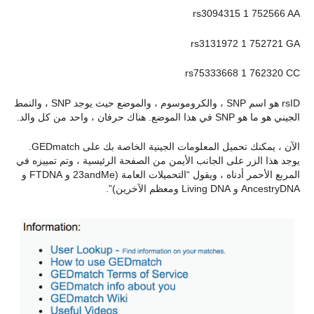
rs3094315 1 752566 AA
rs3131972 1 752721 GA
rs75333668 1 762320 CC
rsID هو اسم SNP ، والكروموسوم ، والموضع حيث يوجد SNP ، والنمط
الجيني هو ما هو SNP في هذا الموضع. هناك حرفان ، واحد من كل والد.
الآن ، يمكنك تحميل المعلومات الجينية الخاصة بك على GEDmatch.
يوجد هذا الزر على الجانب الأيمن من الصفحة الرئيسية ، وتم تمييزه في
المربع الأحمر أدناه ، ويقول “التحميلات العامة (23andMe و FTDNA و
AncestryDNA و Living DNA ومعظم الآخرين)”.