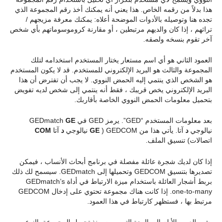
هذا بدلاً من رقمه الخاص. هذا يعني أنه يمكنك أخذ رقم المجموعة الذي
تجده هنا وتوصيله بالأدوات الموضحة أعلاه: يمكنك معرفة مزيجهم /
تراثهم ، إذا كان والديهم مرتبطين ، أو مقارنة كروموسوماتهم بأي شخص
آخر تقوم بنسخه ولصقه.
العمود الثاني هو أي اسم مستعار يختار المستخدم استخدامه لتلك
المجموعة والثالث هو البريد الإلكتروني للمستخدم. قد لا يكون المستخدم
هو الشخص الذي ينتمي إليه الحمض النووي. لا يجب أن تفترض أن هذا
البريد الإلكتروني يخص قريبك ، فقط أنه ينتمي إلى شخص لديه تفويض
بتحميل معلومات الحمض النووي الخاصة بأقاربك.
بعد معلومات المستخدم “GED”. يرمز GED في GEDmatch
GE
نيالوجي
د
آتا. يأتي هذا من GEDCOM (
GE
نيالوجي
د
آتا
COM
اتصالات) تنسيق الملف.
إذا كان لديك شجرة عائلة مفصلة في برنامج أبحاث الأنساب ، فيمكن
تصديرها بتنسيق GEDCOM وتحميلها إلى GEDmatch. سيسمح لك ذلك
بربط أشجار العائلة باستخدام ميزة الارتباط في أداة GEDmatch’s
one-to-many. إذا كانت هناك مجموعة تحتوي على إدخال GEDCOM
مرتبط بها ، فستظهر كارتباط في هذا العمود.