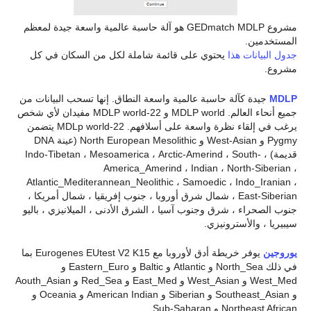
مشروع GEDmatch MDLP هو آلة حاسبة عالمية واسعة جيدة لمعظم
المستخدمين.
جدول البيانات هذا
يحتوي على قائمة شاملة لكل من السكان في كل
مشروع.
MDLP
جيدة كآلة حاسبة عالمية واسعة النطاق. إنها تسحب البيانات من
جميع أنحاء العالم. MDLP world و MDLP world-22 مفيدان لأي شخص
يرغب في إلقاء نظرة واسعة على أسلافهم. MDLp world-22 يتضمن
Pygmy و West-Asian و North European Mesolithic (عينة DNA
قديمة) ، Indo-Tibetan ، Mesoamerica ، Arctic-Amerind ، South-
America_Amerind ، Indian ، North-Siberian ،
Atlantic_Mediterannean_Neolithic ، Samoedic ، Indo_Iranian ،
East-Siberian ، شمال شرق أوروبا ، جنوب إفريقيا ، شمال أمريكا ،
جنوب الصحراء ، شرق وجنوب آسيا ، الشرق الأدنى ، الميلانيزي ، باليو
سيبيريا ، والأسترونيزي.
يوروجين
يوفر خريطة أدق لأوروبا مع Eurogenes EUtest V2 K15 بما
في ذلك North_Sea و Atlantic و Baltic و Eastern_Euro و
West_Med و West_Asian و East_Med و Red_Sea و Aouth_Asian
و Southeast_Asian و Siberian و American Indian و Oceania و
Northeast African و Sub-Saharan.