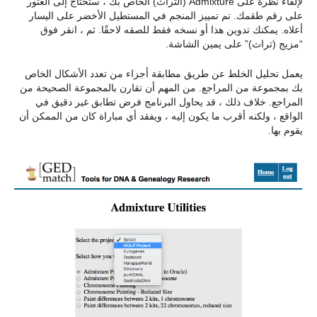
لإلقاء نظرة على Admixture (التراث) الخاص بك ، ستحتاج إلى العثور
على رقم طقمك. تم تمييز المنجم في المستطيل الأخضر على اليسار
أعلاه. يمكنك تدوين هذا أو نسخه فقط للصقه لاحقًا. ثم ، انقر فوق
“مزيج (تراث)” على يمين الشاشة.
يعمل تحليل الخلط عن طريق مطابقة أجزاء من تعدد الأشكال الخاص
بك بمجموعة من المراجع. من المهم أن تقارن بالمجموعة الصحيحة من
المراجع. خلاف ذلك ، قد يحاول البرنامج فرض تطابق غير دقيق في
الواقع ، ولكنه أقرب ما يكون إليه ، ويفقد أي مباراة كان من الممكن أن
يقوم بها.