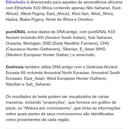
Ethiohelix
é direcionado para aqueles de ascendência africana
com Ethiohelix K10 África contendo apenas Nilo-Saharan, East-
Africa2, Mbuti-Pygmy, East_Africa1, Khoi-San, West_Africa,
Hadza, Biaka-Pygmy, Norte da África e Omótico.
puntDNAL
extrai dados de DNA antigo, com puntDNAL K10
Ancient incluindo ASI (Ancient South Indian), Sub-Saharan,
Oceania, Beringian, END (Early Neolithic Farmers), CHG
(Caucasus Hunter-Gatherers), Siberian, E_Asian WHG
(Western European Hunter Gather ) e ameríndio.
Gedrosia
também utiliza DNA antigo com o Gedrosia Ancient
Eurasia K6 incluindo Ancestral North Eurasian, Ancestral South
Eurasian, East_Asian, West European Hunter-Gatherer,
Natufian e Sub_Saharan.
Os resultados do teste podem ser visualizados de várias
maneiras, incluindo “proporções”, que fornece um gráfico de
pizza, ou “Mistura por cromossomo”, que inclui as informações
sobre quais partes de seus cromossomos são identificadas
como provenientes de cada região.