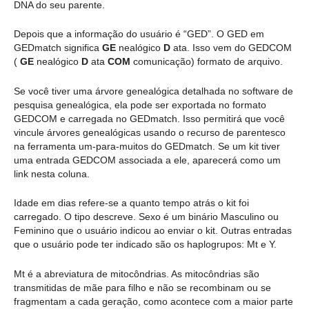
DNA do seu parente.
Depois que a informação do usuário é “GED”. O GED em
GEDmatch significa
GE
nealógico
D
ata. Isso vem do GEDCOM
(
GE
nealógico
D
ata
COM
comunicação) formato de arquivo.
Se você tiver uma árvore genealógica detalhada no software de
pesquisa genealógica, ela pode ser exportada no formato
GEDCOM e carregada no GEDmatch. Isso permitirá que você
vincule árvores genealógicas usando o recurso de parentesco
na ferramenta um-para-muitos do GEDmatch. Se um kit tiver
uma entrada GEDCOM associada a ele, aparecerá como um
link nesta coluna.
Idade em dias refere-se a quanto tempo atrás o kit foi
carregado. O tipo descreve. Sexo é um binário Masculino ou
Feminino que o usuário indicou ao enviar o kit. Outras entradas
que o usuário pode ter indicado são os haplogrupos: Mt e Y.
Mt é a abreviatura de mitocôndrias. As mitocôndrias são
transmitidas de mãe para filho e não se recombinam ou se
fragmentam a cada geração, como acontece com a maior parte