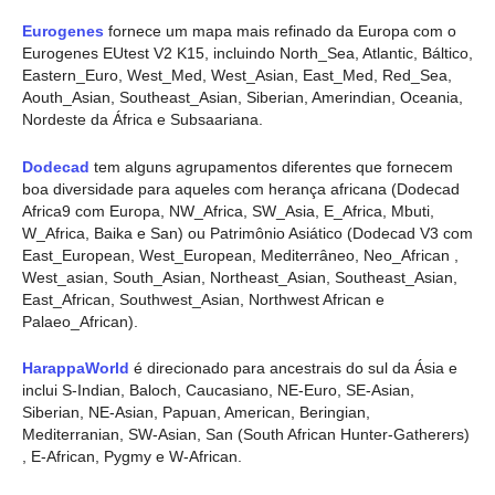
Eurogenes
fornece um mapa mais refinado da Europa com o
Eurogenes EUtest V2 K15, incluindo North_Sea, Atlantic, Báltico,
Eastern_Euro, West_Med, West_Asian, East_Med, Red_Sea,
Aouth_Asian, Southeast_Asian, Siberian, Amerindian, Oceania,
Nordeste da África e Subsaariana.
Dodecad
tem alguns agrupamentos diferentes que fornecem
boa diversidade para aqueles com herança africana (Dodecad
Africa9 com Europa, NW_Africa, SW_Asia, E_Africa, Mbuti,
W_Africa, Baika e San) ou Patrimônio Asiático (Dodecad V3 com
East_European, West_European, Mediterrâneo, Neo_African ,
West_asian, South_Asian, Northeast_Asian, Southeast_Asian,
East_African, Southwest_Asian, Northwest African e
Palaeo_African).
HarappaWorld
é direcionado para ancestrais do sul da Ásia e
inclui S-Indian, Baloch, Caucasiano, NE-Euro, SE-Asian,
Siberian, NE-Asian, Papuan, American, Beringian,
Mediterranian, SW-Asian, San (South African Hunter-Gatherers)
, E-African, Pygmy e W-African.