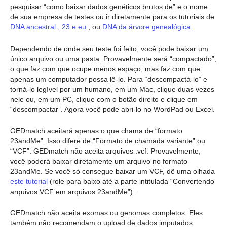
pesquisar “como baixar dados genéticos brutos de” e o nome
de sua empresa de testes ou ir diretamente para os tutoriais de
DNA ancestral
,
23 e eu
, ou
DNA da árvore genealógica
.
Dependendo de onde seu teste foi feito, você pode baixar um
único arquivo ou uma pasta. Provavelmente será “compactado”,
o que faz com que ocupe menos espaço, mas faz com que
apenas um computador possa lê-lo. Para “descompactá-lo” e
torná-lo legível por um humano, em um Mac, clique duas vezes
nele ou, em um PC, clique com o botão direito e clique em
“descompactar”. Agora você pode abri-lo no WordPad ou Excel.
GEDmatch aceitará apenas o que chama de “formato
23andMe”. Isso difere de “Formato de chamada variante” ou
“VCF”. GEDmatch não aceita arquivos .vcf. Provavelmente,
você poderá baixar diretamente um arquivo no formato
23andMe. Se você só consegue baixar um VCF, dê uma olhada
este tutorial
(role para baixo até a parte intitulada “Convertendo
arquivos VCF em arquivos 23andMe”).
GEDmatch não aceita exomas ou genomas completos. Eles
também não recomendam o upload de dados imputados