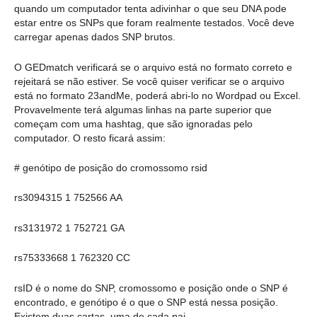
quando um computador tenta adivinhar o que seu DNA pode
estar entre os SNPs que foram realmente testados. Você deve
carregar apenas dados SNP brutos.
O GEDmatch verificará se o arquivo está no formato correto e
rejeitará se não estiver. Se você quiser verificar se o arquivo
está no formato 23andMe, poderá abri-lo no Wordpad ou Excel.
Provavelmente terá algumas linhas na parte superior que
começam com uma hashtag, que são ignoradas pelo
computador. O resto ficará assim:
# genótipo de posição do cromossomo rsid
rs3094315 1 752566 AA
rs3131972 1 752721 GA
rs75333668 1 762320 CC
rsID é o nome do SNP, cromossomo e posição onde o SNP é
encontrado, e genótipo é o que o SNP está nessa posição.
Existem duas cartas, uma de cada pai.