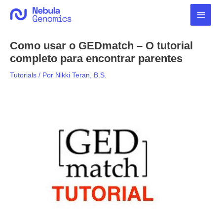
Ir
Men
para
o
princ
conteúdo
Como usar o GEDmatch – O tutorial
completo para encontrar parentes
Tutorials
/ Por
Nikki Teran, B.S.