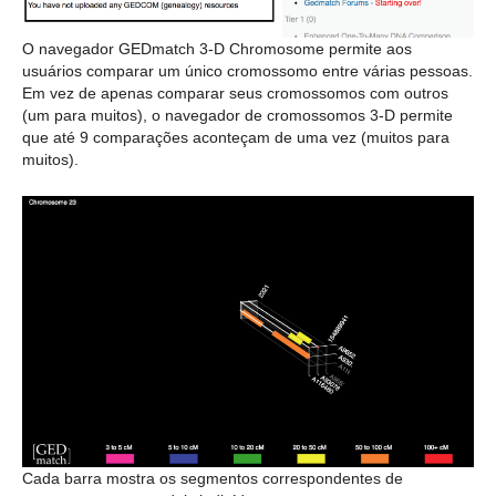
O navegador GEDmatch 3-D Chromosome permite aos
usuários comparar um único cromossomo entre várias pessoas.
Em vez de apenas comparar seus cromossomos com outros
(um para muitos), o navegador de cromossomos 3-D permite
que até 9 comparações aconteçam de uma vez (muitos para
muitos).
Cada barra mostra os segmentos correspondentes de