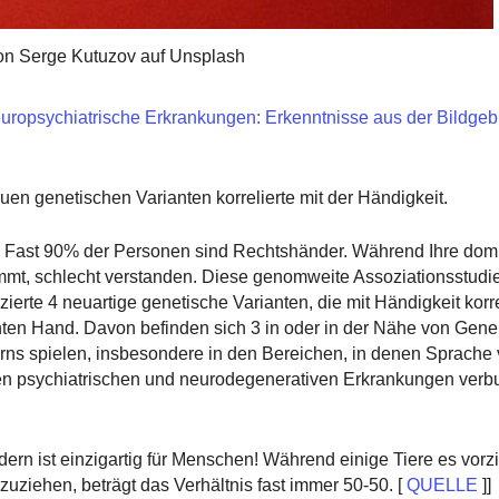
on Serge Kutuzov auf Unsplash
uropsychiatrische Erkrankungen: Erkenntnisse aus der Bildge
uen genetischen Varianten korrelierte mit der Händigkeit.
ty? Fast 90% der Personen sind Rechtshänder. Während Ihre do
stimmt, schlecht verstanden. Diese genomweite Assoziationsstudie
rte 4 neuartige genetische Varianten, die mit Händigkeit korre
anten Hand. Davon befinden sich 3 in oder in der Nähe von Gene
rns spielen, insbesondere in den Bereichen, in denen Sprache 
ren psychiatrischen und neurodegenerativen Erkrankungen verb
n ist einzigartig für Menschen! Während einige Tiere es vorz
uziehen, beträgt das Verhältnis fast immer 50-50. [
QUELLE
]]