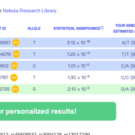
e
Nebula Research Library
.
512, rs45608532, rs3094128, rs13017199