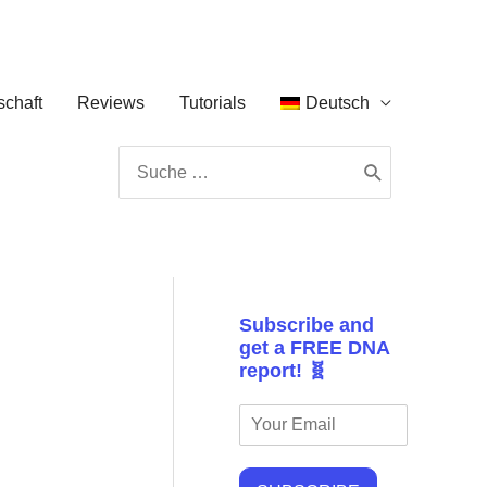
chaft
Reviews
Tutorials
Deutsch
Search
for:
Subscribe and
get a FREE DNA
report! 🧬