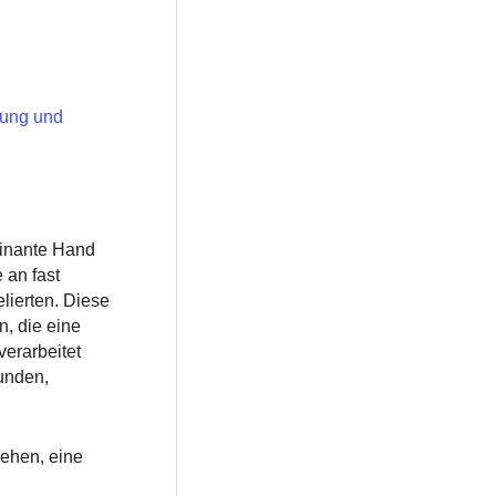
bung und
minante Hand
 an fast
lierten. Diese
n, die eine
verarbeitet
unden,
iehen, eine