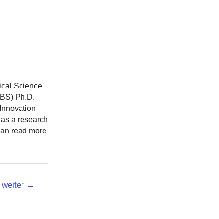
ical Science.
BBS) Ph.D.
 Innovation
 as a research
 can read more
weiter
→