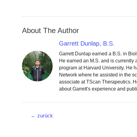
About The Author
Garrett Dunlap, B.S.
Garrett Dunlap earned a B.S. in Bio
He earned an M.S. and is currently
program at Harvard University. He h
Network where he assisted in the sc
associate at TScan Therapeutics. He
about Garrett's experience and publ
Beitrags-
←
zurück
Navigation